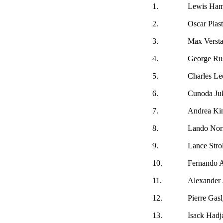
1.
Lewis Ham
2.
Oscar Piast
3.
Max Verst
4.
George Rus
5.
Charles Le
6.
Cunoda Ju
7.
Andrea Kim
8.
Lando Norr
9.
Lance Strol
10.
Fernando 
11.
Alexander
12.
Pierre Gas
13.
Isack Hadj