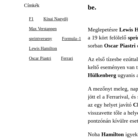
Címkék
be.
F1
Kínai Nagydíj
Max Verstappen
Meglepetésre
Lewis 
a 19 kört felölelő
spr
sprintverseny
Formula–1
sorban
Oscar Piastri
Lewis Hamilton
Oscar Piastri
Ferrari
Az első tízesbe ezútta
keltő eseményen van tú
Hülkenberg
ugyanis a
A mezőnyt meleg, nap
jött el a Ferrarival, é
az egy helyet javító
Ch
visszavette tőle a hel
pontzónán kívülre eset
Noha
Hamilton
igyek