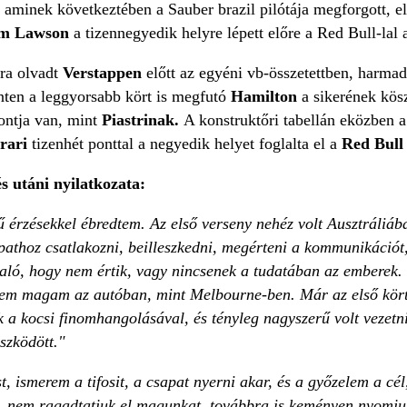
, aminek következtében a Sauber brazil pilótája megforgott, el
m Lawson
a tizennegyedik helyre lépett előre a Red Bull-lal a
tra olvadt
Verstappen
előtt az egyéni vb-összetettben, harma
inten a leggyorsabb kört is megfutó
Hamilton
a sikerének kösz
ontja van, mint
Piastrinak.
A konstruktőri tabellán eközben 
rari
tizenhét ponttal a negyedik helyet foglalta el a
Red Bull
s utáni nyilatkozata:
 érzésekkel ébredtem. Az első verseny nehéz volt Ausztráliáb
pathoz csatlakozni, beilleszkedni, megérteni a kommunikációt
aló, hogy nem értik, vagy nincsenek a tudatában az emberek. 
em magam az autóban, mint Melbourne-ben. Már az első körtől
a kocsi finomhangolásával, és tényleg nagyszerű volt vezetni
szködött."
ismerem a tifosit, a csapat nyerni akar, és a győzelem a cél,
 nem ragadtatjuk el magunkat, továbbra is keményen nyomju