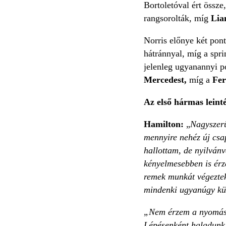
Bortoletóval ért össze
rangsorolták, míg
Lia
Norris előnye két pon
hátránnyal, míg a spr
jelenleg ugyanannyi p
Mercedest,
míg a
Fer
Az első hármas leinté
Hamilton:
„
Nagyszerű
mennyire nehéz új csa
hallottam, de nyilvánv
kényelmesebben is érz
remek munkát végeztek 
mindenki ugyanúgy kü
„Nem érzem a nyomást, 
Lépésenként haladunk,