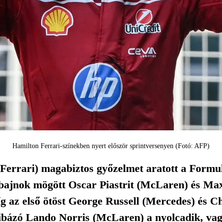
Hamilton Ferrari-színekben nyert először sprintversenyen (Fotó: AFP)
Ferrari) magabiztos győzelmet aratott a Formul
gbajnok mögött Oscar Piastrit (McLaren) és Max 
g az első ötöst George Russell (Mercedes) és Cha
ibázó Lando Norris (McLaren) a nyolcadik, vagyi