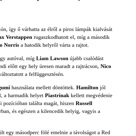
ón, így ő várhatta az élről a piros lámpák kialvását
x Verstappen
rugaszkodhatott el, míg a második
o Norris
a hatodik helyről várta a rajtot.
-egy autóval, míg
Liam Lawson
újabb csalódást
ndi előtt egy hely üresen maradt a rajtrácson,
Nico
ltoztatott a felfüggesztésén.
 gumi
használata mellett döntöttek.
Hamilton
jól
el, a harmadik helyet
Piastrinak
kellett megvédenie
i pozícióban találta magát, hiszen
Russell
rban, és egészen a kilencedik helyig, vagyis a
rült egy másodperc fölé emelnie a távolságot a Red