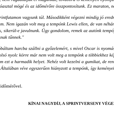
róasztal mögé és az időmérőre összpontosítunk. Ez maraton, n
rintfutamon vagyunk túl. Másodikként végezni mindig jó eredm
am. Nem igazán volt meg a tempónk Lewis ellen, de van néhány
uk, sikerül-e javulnunk. Úgy gondolom, remek az autónk tempó
snak tűnnek."
ltam harcba szállni a győzelemért, s mivel Oscar is nyomás
lsó nyolc körre már nem volt meg a tempónk a többiekhez képe
m ezt a harmadik helyet. Nehéz volt kezelni a gumikat, de re
. Általában véve egyszerűen hiányzott a tempónk, így keménye
időmérővel.
KÍNAI NAGYDÍJ, A SPRINTVERSENY VÉ