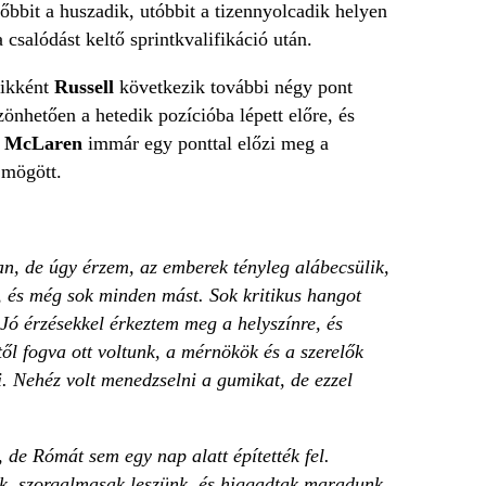
őbbit a huszadik, utóbbit a tizennyolcadik helyen
 csalódást keltő sprintkvalifikáció után.
dikként
Russell
következik további négy pont
önhetően a hetedik pozícióba lépett előre, és
a
McLaren
immár egy ponttal előzi meg a
mögött.
an, de úgy érzem, az emberek tényleg alábecsülik,
, és még sok minden mást. Sok kritikus hangot
Jó érzésekkel érkeztem meg a helyszínre, és
 fogva ott voltunk, a mérnökök és a szerelők
. Nehéz volt menedzselni a gumikat, de ezzel
 de Rómát sem egy nap alatt építették fel.
k, szorgalmasak leszünk, és higgadtak maradunk.