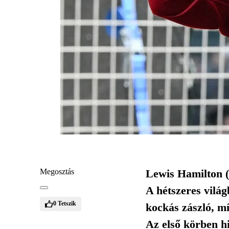
Megosztás
Lewis Hamilton (
A hétszeres vilá
0
Tetszik
kockás zászló, mí
Az első körben h