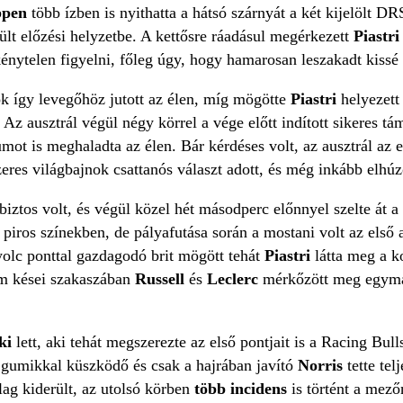
ppen
több ízben is nyithatta a hátsó szárnyát a két kijelölt 
lt előzési helyzetbe. A kettősre ráadásul megérkezett
Piastr
kénytelen figyelni, főleg úgy, hogy hamarosan leszakadt kissé
ok így levegőhöz jutott az élen, míg mögötte
Piastri
helyezett
t. Az ausztrál végül négy körrel a vége előtt indított sikeres 
t is meghaladta az élen. Bár kérdéses volt, az ausztrál az el
zeres világbajnok csattanós választ adott, és még inkább elhú
iztos volt, és végül közel hét másodperc előnnyel szelte át a
piros színekben, de pályafutása során a mostani volt az első 
olc ponttal gazdagodó brit mögött tehát
Piastri
látta meg a k
am kései szakaszában
Russell
és
Leclerc
mérkőzött meg egymás
ki
lett, aki tehát megszerezte az első pontjait is a Racing Bu
 gumikkal küszködő és csak a hajrában javító
Norris
tette tel
lag kiderült, az utolsó körben
több incidens
is történt a mez