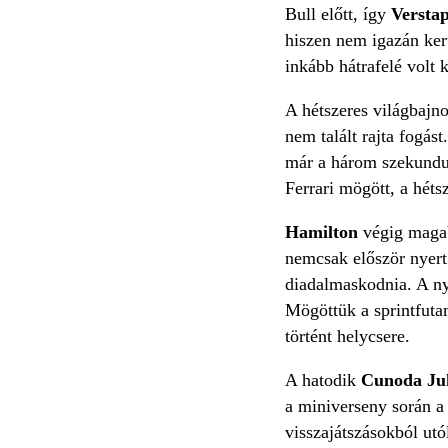
Bull előtt, így
Versta
hiszen nem igazán kerü
inkább hátrafelé volt 
A hétszeres világbajn
nem talált rajta fogás
már a három szekundumo
Ferrari mögött, a héts
Hamilton
végig magab
nemcsak először nyert 
diadalmaskodnia. A ny
Mögöttük a sprintfut
történt helycsere.
A hatodik
Cunoda Ju
a miniverseny során a
visszajátszásokból utó