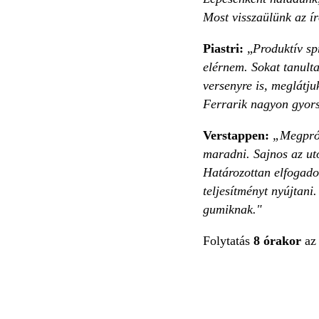
Most visszaülünk az í
Piastri:
„
Produktív sp
elérnem. Sokat tanult
versenyre is, meglátj
Ferrarik nagyon gyor
Verstappen:
„Megpróbá
maradni. Sajnos az uto
Határozottan elfogado
teljesítményt nyújtani
gumiknak."
Folytatás
8 órakor
az 