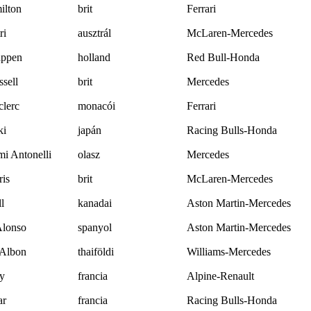
ilton
brit
Ferrari
ri
ausztrál
McLaren-Mercedes
appen
holland
Red Bull-Honda
sell
brit
Mercedes
clerc
monacói
Ferrari
ki
japán
Racing Bulls-Honda
i Antonelli
olasz
Mercedes
is
brit
McLaren-Mercedes
l
kanadai
Aston Martin-Mercedes
Alonso
spanyol
Aston Martin-Mercedes
 Albon
thaiföldi
Williams-Mercedes
ly
francia
Alpine-Renault
ar
francia
Racing Bulls-Honda