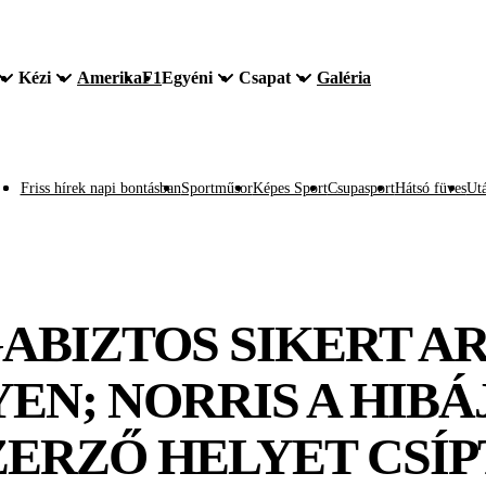
Kézi
Amerika
F1
Egyéni
Csapat
Galéria
Friss hírek napi bontásban
Sportműsor
Képes Sport
Csupasport
Hátsó füves
Utá
BIZTOS SIKERT AR
EN; NORRIS A HIBÁ
ERZŐ HELYET CSÍP