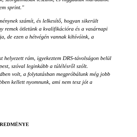
em sprint."
énynek számít, és lelkesítő, hogyan sikerült
 remek ötletünk a kvalifikációra és a vasárnapi
ja, de ezen a hétvégén vannak kihívóink, a
t helyezett rám, igyekeztem DRS-távolságon belül
st, szóval leginkább a túlélésről szólt.
ndben volt, a folytatásban megpróbálunk még jobb
bben kellett nyomnunk, ami nem tesz jót a
GEREDMÉNYE