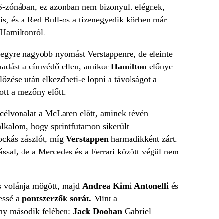
DRS-zónában, ez azonban nem bizonyult elégnek,
i
is, és a Red Bull-os a tizenegyedik körben már
 Hamiltonról.
 egyre nagyobb nyomást Verstappenre, de eleinte
támadást a címvédő ellen, amikor
Hamilton
előnye
őzése után elkezdheti-e lopni a távolságot a
zott a mezőny előtt.
 célvonalat a McLaren előtt, aminek révén
alkalom, hogy sprintfutamon sikerült
ockás zászlót, míg
Verstappen
harmadikként zárt.
sal, de a Mercedes és a Ferrari között végül nem
lls volánja mögött, majd
Andrea Kimi Antonelli
és
jessé a
pontszerzők sorát.
Mint a
őny második felében:
Jack Doohan
Gabriel