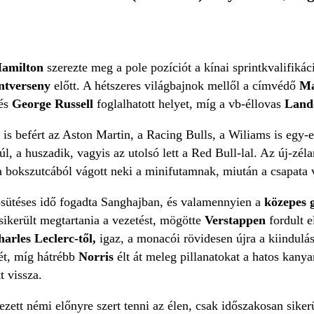
Hamilton
szerezte meg a pole pozíciót a kínai sprintkvalifikáci
intverseny
előtt. A hétszeres világbajnok mellől a címvédő
Ma
és
George Russell
foglalhatott helyet, míg a vb-éllovas
Land
l is befért az Aston Martin, a Racing Bulls, a Wiliams is egy
l, a huszadik, vagyis az utolsó lett a Red Bull-lal. Az új-zéla
 bokszutcából vágott neki a minifutamnak, miután a csapata vá
sütéses idő fogadta Sanghajban, és valamennyien a
közepes
s sikerült megtartania a vezetést, mögötte
Verstappen
fordult 
arles Leclerc-től,
igaz, a monacói rövidesen újra a kiindulás
yét, míg hátrébb
Norris
élt át meleg pillanatokat a hatos kanya
t vissza.
ezett némi előnyre szert tenni az élen, csak időszakosan sike