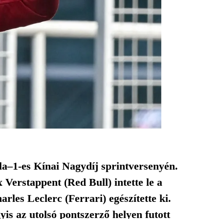
a–1-es Kínai Nagydíj sprintversenyén.
Verstappent (Red Bull) intette le a
rles Leclerc (Ferrari) egészítette ki.
s az utolsó pontszerző helyen futott