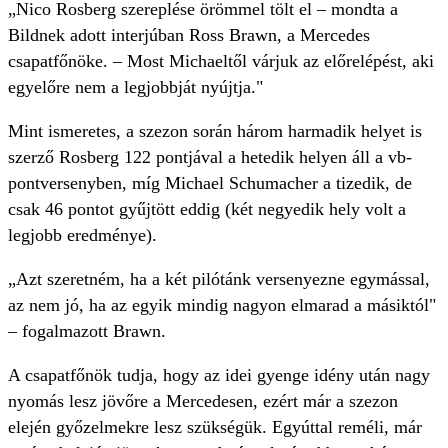
„Nico Rosberg szereplése örömmel tölt el – mondta a
Bildnek adott interjúban Ross Brawn, a Mercedes
csapatfőnöke. – Most Michaeltől várjuk az előrelépést, aki
egyelőre nem a legjobbját nyújtja."
Mint ismeretes, a szezon során három harmadik helyet is
szerző Rosberg 122 pontjával a hetedik helyen áll a vb-
pontversenyben, míg Michael Schumacher a tizedik, de
csak 46 pontot gyűjtött eddig (két negyedik hely volt a
legjobb eredménye).
„Azt szeretném, ha a két pilótánk versenyezne egymással,
az nem jó, ha az egyik mindig nagyon elmarad a másiktól"
– fogalmazott Brawn.
A csapatfőnök tudja, hogy az idei gyenge idény után nagy
nyomás lesz jövőre a Mercedesen, ezért már a szezon
elején győzelmekre lesz szükségük. Egyúttal reméli, már