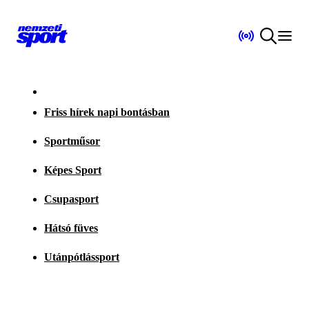
Friss hírek napi bontásban
Sportműsor
Képes Sport
Csupasport
Hátsó füves
Utánpótlássport