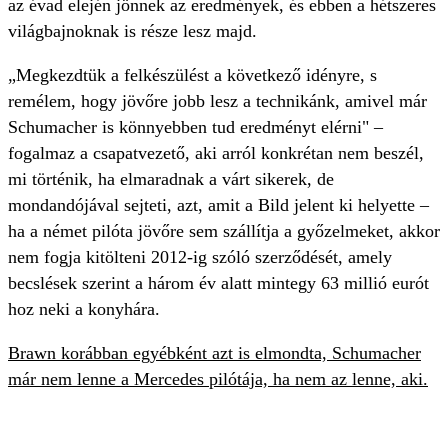
az évad elején jönnek az eredmények, és ebben a hétszeres
világbajnoknak is része lesz majd.
„Megkezdtük a felkészülést a következő idényre, s
remélem, hogy jövőre jobb lesz a technikánk, amivel már
Schumacher is könnyebben tud eredményt elérni" –
fogalmaz a csapatvezető, aki arról konkrétan nem beszél,
mi történik, ha elmaradnak a várt sikerek, de
mondandójával sejteti, azt, amit a Bild jelent ki helyette –
ha a német pilóta jövőre sem szállítja a győzelmeket, akkor
nem fogja kitölteni 2012-ig szóló szerződését, amely
becslések szerint a három év alatt mintegy 63 millió eurót
hoz neki a konyhára.
Brawn korábban egyébként azt is elmondta, Schumacher
már nem lenne a Mercedes pilótája, ha nem az lenne, aki.