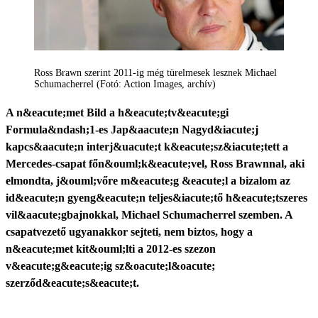
Ross Brawn szerint 2011-ig még türelmesek lesznek Michael
Schumacherrel (Fotó: Action Images, archív)
A n&eacute;met Bild a h&eacute;tv&eacute;gi
Formula&ndash;1-es Jap&aacute;n Nagyd&iacute;j
kapcs&aacute;n interj&uacute;t k&eacute;sz&iacute;tett a
Mercedes-csapat főn&ouml;k&eacute;vel, Ross Brawnnal, aki
elmondta, j&ouml;vőre m&eacute;g &eacute;l a bizalom az
id&eacute;n gyeng&eacute;n teljes&iacute;tő h&eacute;tszeres
vil&aacute;gbajnokkal, Michael Schumacherrel szemben. A
csapatvezető ugyanakkor sejteti, nem biztos, hogy a
n&eacute;met kit&ouml;lti a 2012-es szezon
v&eacute;g&eacute;ig sz&oacute;l&oacute;
szerződ&eacute;s&eacute;t.