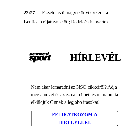
22:57
— El-selejtező: nagy előnyt szerzett a
Benfica a rájátszás előtt; Redzicék is nyertek
HÍRLEVÉL
Nem akar lemaradni az NSO cikkeiről? Adja
meg a nevét és az e-mail címét, és mi naponta
elküldjük Önnek a legjobb írásokat!
FELIRATKOZOM A
HÍRLEVÉLRE