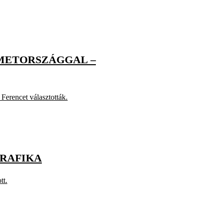
ÉMETORSZÁGGAL –
 Ferencet választották.
GRAFIKA
tt.