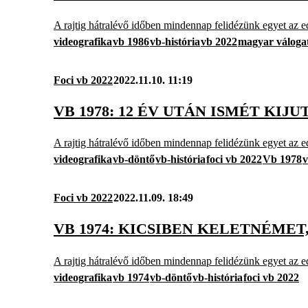
A rajtig hátralévő időben mindennap felidézünk egyet az e
videografika
vb 1986
vb-história
vb 2022
magyar válogat
Foci vb 2022
2022.11.10. 11:19
VB 1978: 12 ÉV UTÁN ISMÉT KI
A rajtig hátralévő időben mindennap felidézünk egyet az e
videografika
vb-döntő
vb-história
foci vb 2022
Vb 1978
v
Foci vb 2022
2022.11.09. 18:49
VB 1974: KICSIBEN KELETNÉME
A rajtig hátralévő időben mindennap felidézünk egyet az e
videografika
vb 1974
vb-döntő
vb-história
foci vb 2022