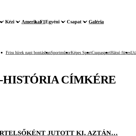
Kézi
Amerika
F1
Egyéni
Csapat
Galéria
Friss hírek napi bontásban
Sportműsor
Képes Sport
Csupasport
Hátsó füves
Utá
-HISTÓRIA
CÍMKÉRE
ORTELSŐKÉNT JUTOTT KI, AZTÁN…