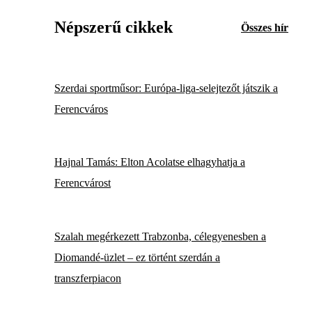
Népszerű cikkek
Összes hír
Szerdai sportműsor: Európa-liga-selejtezőt játszik a
Ferencváros
Hajnal Tamás: Elton Acolatse elhagyhatja a
Ferencvárost
Szalah megérkezett Trabzonba, célegyenesben a
Diomandé-üzlet – ez történt szerdán a
transzferpiacon