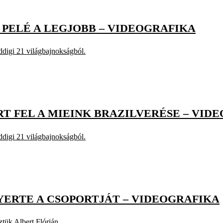
, PELÉ A LEGJOBB – VIDEOGRAFIKA
ddigi 21 világbajnokságból.
RT FEL A MIEINK BRAZILVERÉSE – VID
ddigi 21 világbajnokságból.
YERTE A CSOPORTJÁT – VIDEOGRAFIKA
ztük Albert Flórián.