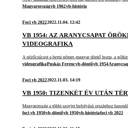
Magyarország
vb 1962
vb-história
Foci vb 2022
2022.11.04. 12:42
VB 1954: AZ ARANYCSAPAT ÖR
VIDEOGRAFIKA
A nézőcsúcsot a berni német–magyar döntő hozta, a gólkirál
videografika
Puskás Ferenc
vb-döntő
vb 1954
Aranycsa
Foci vb 2022
2022.11.03. 14:19
VB 1950: TIZENKÉT ÉV UTÁN TÉ
Magyarország a többi szovjet befolyású országhoz hasonlóa
foci vb 1950
vb-döntő
vb 1950
vb-história
foci vb 2022