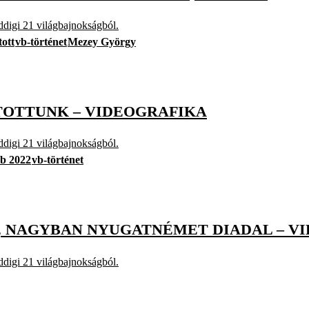
ddigi 21 világbajnokságból.
ott
vb-történet
Mezey György
JUTOTTUNK – VIDEOGRAFIKA
ddigi 21 világbajnokságból.
b 2022
vb-történet
T, NAGYBAN NYUGATNÉMET DIADAL – V
ddigi 21 világbajnokságból.