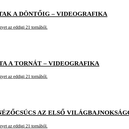
LTAK A DÖNTŐIG – VIDEOGRAFIKA
yet az eddigi 21 tornából.
LTA A TORNÁT – VIDEOGRAFIKA
yet az eddigi 21 tornából.
 A NÉZŐCSÚCS AZ ELSŐ VILÁGBAJNOKSÁ
yet az eddigi 21 tornából.