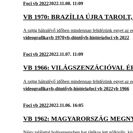
Foci vb 2022
2022.11.08. 11:09
VB 1970: BRAZÍLIA ÚJRA TAROLT
A rajtig hátralévő időben mindennap felidézünk egyet az e
videografika
vb 1970
vb-döntő
vb-história
foci vb 2022
Foci vb 2022
2022.11.07. 11:09
VB 1966: VILÁGSZENZÁCIÓVAL É
A rajtig hátralévő időben mindennap felidézünk egyet az e
videografika
vb-döntő
vb-história
foci vb 2022
vb 1966
Foci vb 2022
2022.11.06. 16:05
VB 1962: MAGYARORSZÁG MEGN
Négy találattal holtversenyben hat játékos lett gólkirály, kö