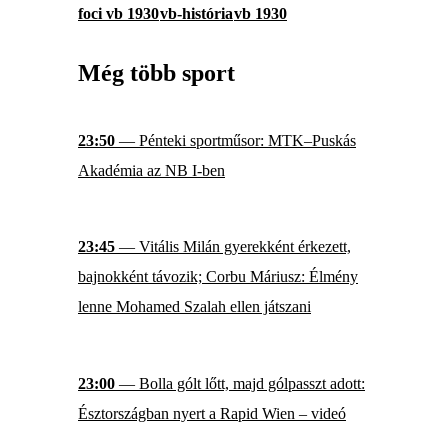
foci vb 1930
vb-história
vb 1930
Még több sport
23:50
— Pénteki sportműsor: MTK–Puskás
Akadémia az NB I-ben
23:45
— Vitális Milán gyerekként érkezett,
bajnokként távozik; Corbu Máriusz: Élmény
lenne Mohamed Szalah ellen játszani
23:00
— Bolla gólt lőtt, majd gólpasszt adott:
Észtországban nyert a Rapid Wien – videó