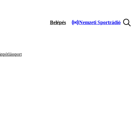
Belépés
Nemzeti Sportrádió
npótlássport