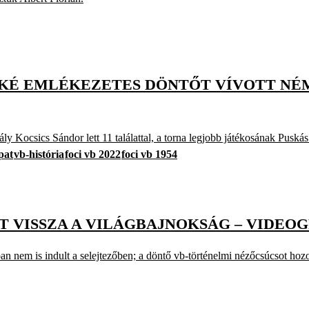
ÖKKÉ EMLÉKEZETES DÖNTŐT VÍVOTT N
y Kocsics Sándor lett 11 találattal, a torna legjobb játékosának Puskás
pat
vb-história
foci vb 2022
foci vb 1954
RT VISSZA A VILÁGBAJNOKSÁG – VIDEO
n nem is indult a selejtezőben; a döntő vb-történelmi nézőcsúcsot hozo