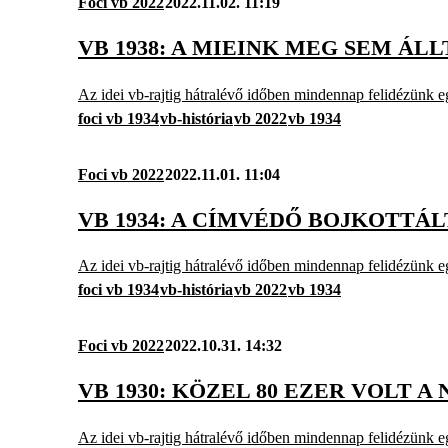
Foci vb 2022
2022.11.02. 11:19
VB 1938: A MIEINK MEG SEM ÁL
Az idei vb-rajtig hátralévő időben mindennap felidézünk eg
foci vb 1934
vb-história
vb 2022
vb 1934
Foci vb 2022
2022.11.01. 11:04
VB 1934: A CÍMVÉDŐ BOJKOTTÁ
Az idei vb-rajtig hátralévő időben mindennap felidézünk eg
foci vb 1934
vb-história
vb 2022
vb 1934
Foci vb 2022
2022.10.31. 14:32
VB 1930: KÖZEL 80 EZER VOLT
Az idei vb-rajtig hátralévő időben mindennap felidézünk eg