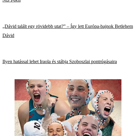
„Dávid talált egy rövidebb utat?” – Így lett Európa-bajnok Betlehem
Dávid
Ilyen hatással lehet Iraola és stábja Szoboszlai pontrúgásaira