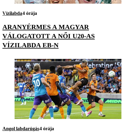
Vízilabda
4 órája
ARANYÉRMES A MAGYAR
VÁLOGATOTT A NŐI U20-AS
VÍZILABDA EB-N
Angol labdarúgás
4 órája