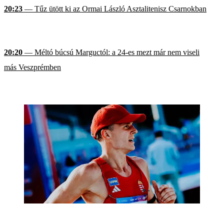
20:23
— Tűz ütött ki az Ormai László Asztalitenisz Csarnokban
20:20
— Méltó búcsú Marguctól: a 24-es mezt már nem viseli
más Veszprémben