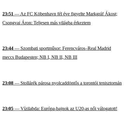
23:51
— Az FC Köbenhavn fél éve figyelte Markgráf Ákost;
Csongvai Áron: Teljesen más világba érkeztem
23:44
— Szombati sportműsor: Ferencváros–Real Madrid
meccs Budapesten; NB I, NB II, NB III
23:08
— Stollárék párosa nyolcaddöntős a torontói tenisztornán
23:05
— Vízilabda: Európa-bajnok az U20-as női válogatott!