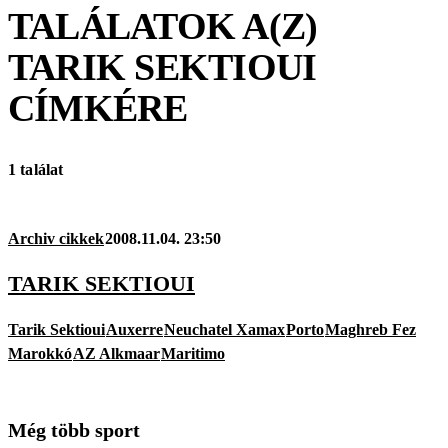
TALÁLATOK A(Z)
TARIK SEKTIOUI
CÍMKÉRE
1 találat
Archiv cikkek
2008.11.04. 23:50
TARIK SEKTIOUI
Tarik Sektioui
Auxerre
Neuchatel Xamax
Porto
Maghreb Fez
Marokkó
AZ Alkmaar
Maritimo
Még több sport