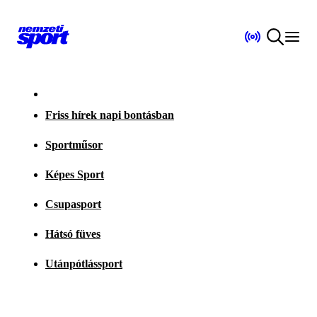
Friss hírek napi bontásban
Sportműsor
Képes Sport
Csupasport
Hátsó füves
Utánpótlássport