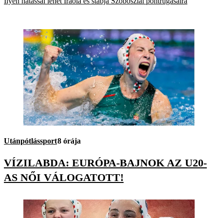
Ilyen hatással lehet Iraola és stábja Szoboszlai pontrúgásaira
Utánpótlássport
8 órája
VÍZILABDA: EURÓPA-BAJNOK AZ U20-
AS NŐI VÁLOGATOTT!