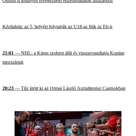
Otthon is könnyen elvégezhető edzésfeladatok túrázáshoz
Kézilabda: az 5. helyért folytatják az U18-as fiúk az Eb-n
21:01
— NHL: a Kings szobrot állít és visszavonultatja Kopitar
mezszámát
20:23
— Tűz ütött ki az Ormai László Asztalitenisz Csarnokban