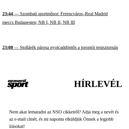
23:44
— Szombati sportműsor: Ferencváros–Real Madrid
meccs Budapesten; NB I, NB II, NB III
23:08
— Stollárék párosa nyolcaddöntős a torontói tenisztornán
HÍRLEVÉL
Nem akar lemaradni az NSO cikkeiről? Adja meg a nevét és
az e-mail címét, és mi naponta elküldjük Önnek a legjobb
írásokat!