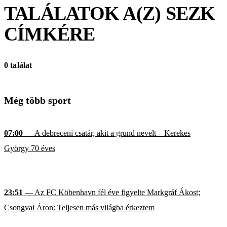
TALÁLATOK A(Z)
SEZK
CÍMKÉRE
0 találat
Még több sport
07:00
— A debreceni csatár, akit a grund nevelt – Kerekes
György 70 éves
23:51
— Az FC Köbenhavn fél éve figyelte Markgráf Ákost;
Csongvai Áron: Teljesen más világba érkeztem