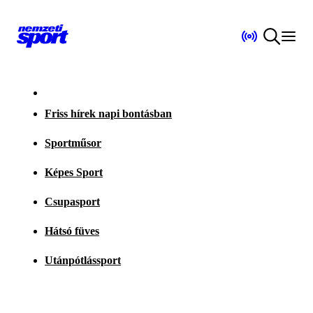
Friss hírek napi bontásban
Sportműsor
Képes Sport
Csupasport
Hátsó füves
Utánpótlássport