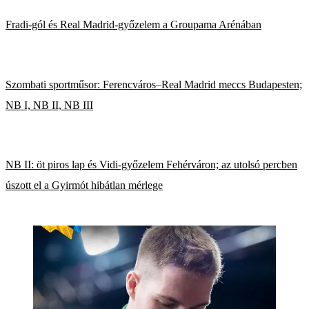
Fradi-gól és Real Madrid-győzelem a Groupama Arénában
Szombati sportműsor: Ferencváros–Real Madrid meccs Budapesten;
NB I, NB II, NB III
NB II: öt piros lap és Vidi-győzelem Fehérváron; az utolsó percben
úszott el a Gyirmót hibátlan mérlege