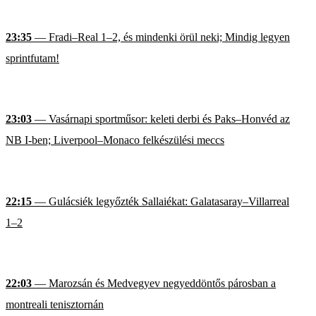
23:35
— Fradi–Real 1–2, és mindenki örül neki; Mindig legyen
sprintfutam!
23:03
— Vasárnapi sportműsor: keleti derbi és Paks–Honvéd az
NB I-ben; Liverpool–Monaco felkészülési meccs
22:15
— Gulácsiék legyőzték Sallaiékat: Galatasaray–Villarreal
1–2
22:03
— Marozsán és Medvegyev negyeddöntős párosban a
montreali tenisztornán