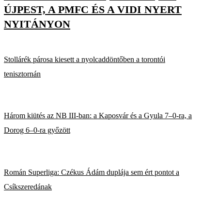
ÚJPEST, A PMFC ÉS A VIDI NYERT
NYITÁNYON
Stollárék párosa kiesett a nyolcaddöntőben a torontói
tenisztornán
Három kiütés az NB III-ban: a Kaposvár és a Gyula 7–0-ra, a
Dorog 6–0-ra győzött
Román Superliga: Czékus Ádám duplája sem ért pontot a
Csíkszeredának