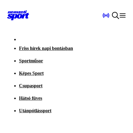
Friss hírek napi bontásban
Sportműsor
Képes Sport
Csupasport
Hátsó füves
Utánpótlássport