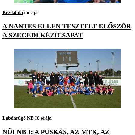
Kézilabda
7 órája
A NANTES ELLEN TESZTELT ELŐSZÖR
A SZEGEDI KÉZICSAPAT
Labdarúgó NB I
8 órája
NŐI NB I: A PUSKÁS, AZ MTK, AZ