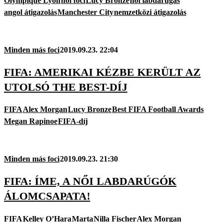
Olympique Lyon
női foci
Lucy Bronze
női labdarúgás
angol átigazolás
Manchester City
nemzetközi átigazolás
Minden más foci
2019.09.23. 22:04
FIFA: AMERIKAI KÉZBE KERÜLT AZ
UTOLSÓ THE BEST-DÍJ
FIFA
Alex Morgan
Lucy Bronze
Best FIFA Football Awards
Megan Rapinoe
FIFA-díj
Minden más foci
2019.09.23. 21:30
FIFA: ÍME, A NŐI LABDARÚGÓK
ÁLOMCSAPATA!
FIFA
Kelley O’Hara
Marta
Nilla Fischer
Alex Morgan