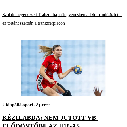
Szalah megérkezett Trabzonba, célegyenesben a Diomandé-üzlet –
ez történt szerdán a transzferpiacon
Utánpótlássport
22 perce
KÉZILABDA: NEM JUTOTT VB-
ELŐDÖNTŐBE AZ U18-AS