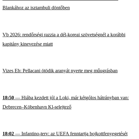
Blankához az isztambuli döntőben
Vb 2026: rendőrségi razzia a dél-koreai szövetségnél a korábbi
kapitány kinevezése miatt
Vizes Eb: Pellacani ötödik aranyát nyerte meg műugrásban
18:50
— Hiába kezdett jól a Loki, már kétgólos hátrányban van:
Debrecen–Köbenhavn Kl-selejtező
18:02
— Infantino-terv: az UEFA fenntartja bojkottfenyegetését