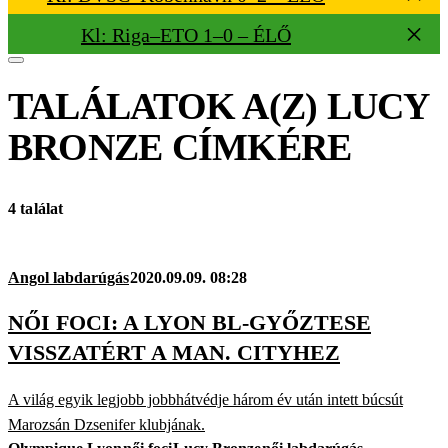
Kl: Riga–ETO 1–0 – ÉLŐ
TALÁLATOK A(Z)
LUCY
BRONZE
CÍMKÉRE
4 találat
Angol labdarúgás
2020.09.09. 08:28
NŐI FOCI: A LYON BL-GYŐZTESE
VISSZATÉRT A MAN. CITYHEZ
A világ egyik legjobb jobbhátvédje három év után intett búcsút
Marozsán Dzsenifer klubjának.