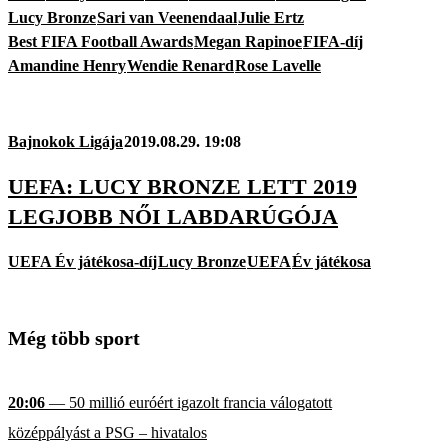
Lucy Bronze
Sari van Veenendaal
Julie Ertz
Best FIFA Football Awards
Megan Rapinoe
FIFA-díj
Amandine Henry
Wendie Renard
Rose Lavelle
Bajnokok Ligája
2019.08.29. 19:08
UEFA: LUCY BRONZE LETT 2019
LEGJOBB NŐI LABDARÚGÓJA
UEFA Év játékosa-díj
Lucy Bronze
UEFA
Év játékosa
Még több sport
20:06
— 50 millió euróért igazolt francia válogatott
középpályást a PSG – hivatalos