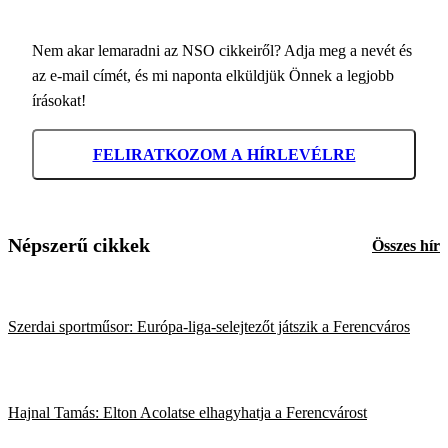
Nem akar lemaradni az NSO cikkeiről? Adja meg a nevét és
az e-mail címét, és mi naponta elküldjük Önnek a legjobb
írásokat!
FELIRATKOZOM A HÍRLEVÉLRE
Népszerű cikkek
Összes hír
Szerdai sportműsor: Európa-liga-selejtezőt játszik a Ferencváros
Hajnal Tamás: Elton Acolatse elhagyhatja a Ferencvárost