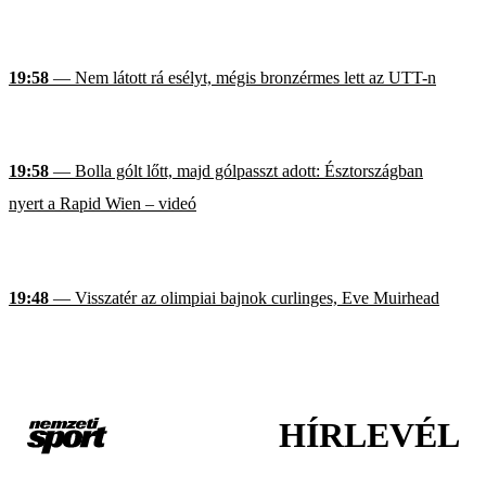
19:58
— Nem látott rá esélyt, mégis bronzérmes lett az UTT-n
19:58
— Bolla gólt lőtt, majd gólpasszt adott: Észtországban
nyert a Rapid Wien – videó
19:48
— Visszatér az olimpiai bajnok curlinges, Eve Muirhead
HÍRLEVÉL