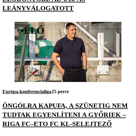
LEÁNYVÁLOGATOTT
•
ÉLŐ
Európa-konferencialiga
25 perce
ÖNGÓLRA KAPUFA, A SZÜNETIG NEM
TUDTAK EGYENLÍTENI A GYŐRIEK –
RIGA FC–ETO FC KL-SELEJTEZŐ