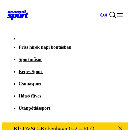
Friss hírek napi bontásban
Sportműsor
Képes Sport
Csupasport
Hátsó füves
Utánpótlássport
Kl: DVSC–Köbenhavn 0–2 – ÉLŐ