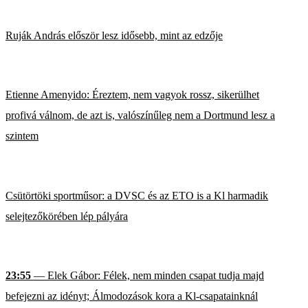
Ruják András először lesz idősebb, mint az edzője
Etienne Amenyido: Éreztem, nem vagyok rossz, sikerülhet
profivá válnom, de azt is, valószínűleg nem a Dortmund lesz a
szintem
Csütörtöki sportműsor: a DVSC és az ETO is a Kl harmadik
selejtezőkörében lép pályára
23:55
— Elek Gábor: Félek, nem minden csapat tudja majd
befejezni az idényt; Álmodozások kora a Kl-csapatainknál