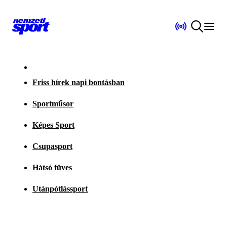
Friss hírek napi bontásban
Sportműsor
Képes Sport
Csupasport
Hátsó füves
Utánpótlássport