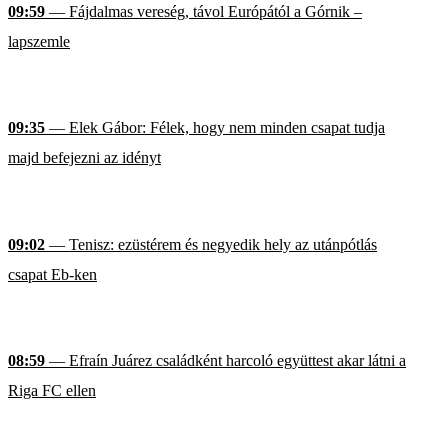
09:59
— Fájdalmas vereség, távol Európától a Górnik –
lapszemle
09:35
— Elek Gábor: Félek, hogy nem minden csapat tudja
majd befejezni az idényt
09:02
— Tenisz: ezüstérem és negyedik hely az utánpótlás
csapat Eb-ken
08:59
— Efraín Juárez családként harcoló együttest akar látni a
Riga FC ellen