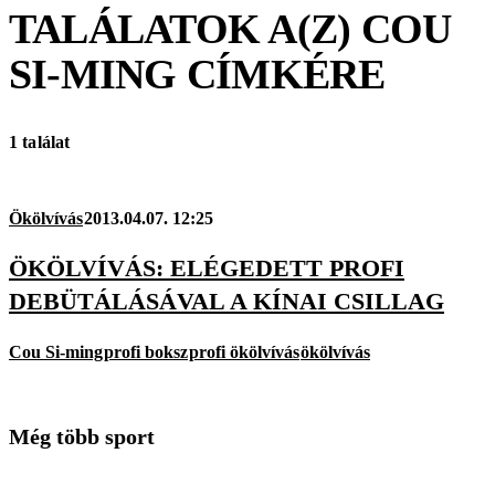
TALÁLATOK A(Z)
COU
SI-MING
CÍMKÉRE
1 találat
Ökölvívás
2013.04.07. 12:25
ÖKÖLVÍVÁS: ELÉGEDETT PROFI
DEBÜTÁLÁSÁVAL A KÍNAI CSILLAG
Cou Si-ming
profi boksz
profi ökölvívás
ökölvívás
Még több sport