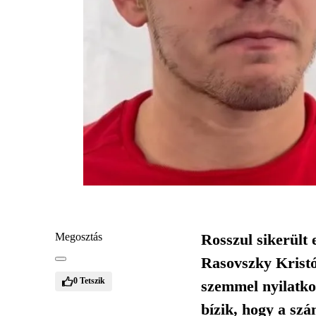
Megosztás
Rosszul sikerült 
Rasovszky Kristó
0
Tetszik
szemmel nyilatko
bízik, hogy a szá