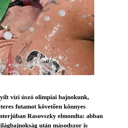
nyílt vízi úszó olimpiai bajnokunk,
éteres futamot követően könnyes
interjúban Rasovszky elmondta: abban
 világbajnokság után másodszor is