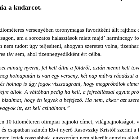
nia a kudarcot.
kilométeres versenyében toronymagas favoritként állt rajthoz
kságon, ám a sorozatos halasztások miatt majd’ harmincegy fo
nem tudott úgy teljesíteni, ahogyan szeretett volna, tizenhar
es táv sem, ahol tizennegyedikként ért célba.
het mindig nyerni, fel kell állni a földről, aztán menni kell t
eg holnapután is van egy verseny, két nap múlva ráadásul a
s holnap is úgy fogok visszaugrani, hogy megpróbálok elmenni
jre állok. A váltóban pedig ha kell, a fejreállással együtt pr
bizalmat, hogy én legyek a befejező. Ha nem, akkor azt szerep
agyok itt, ezt kell csinálnom.”
n 10 kilométeren olimpiai bajnoki címet, világbajnokságot, 
 és csapatban szintén Eb-t nyerő Rasovszky Kristóf szerint a 
nem lettek rosszabbak, egyszerűen nem sikerült annyira alka