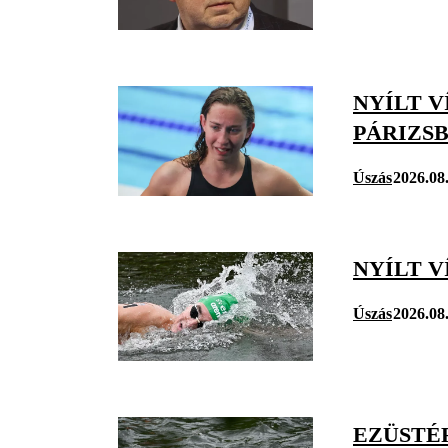
NYÍLT V
PÁRIZS
Úszás
2026.08
NYÍLT V
Úszás
2026.08
EZÜSTÉR