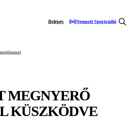
Belépés
Nemzeti Sportrádió
npótlássport
NT MEGNYERŐ
EL KÜSZKÖDVE