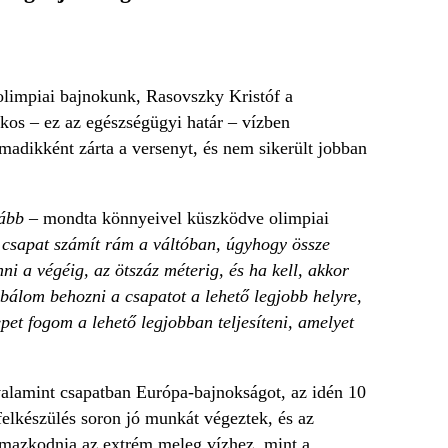
 olimpiai bajnokunk, Rasovszky Kristóf a
kos – ez az egészségügyi határ – vízben
madikként zárta a versenyt, és nem sikerült jobban
ovább
– mondta könnyeivel küszködve olimpiai
 csapat számít rám a váltóban, úgyhogy össze
 a végéig, az ötszáz méterig, és ha kell, akkor
óbálom behozni a csapatot a lehető legjobb helyre,
et fogom a lehető legjobban teljesíteni, amelyet
valamint csapatban Európa-bajnokságot, az idén 10
felkészülés soron jó munkát végeztek, és az
lmazkodnia az extrém meleg vízhez, mint a