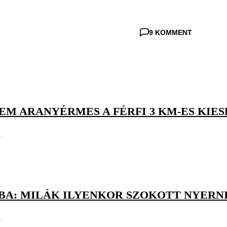
9 KOMMENT
M ARANYÉRMES A FÉRFI 3 KM-ES KIES
a
ABA: MILÁK ILYENKOR SZOKOTT NYERN
a