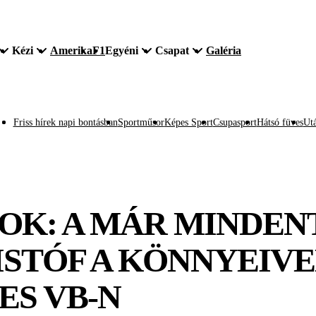
Kézi
Amerika
F1
Egyéni
Csapat
Galéria
Friss hírek napi bontásban
Sportműsor
Képes Sport
Csupasport
Hátsó füves
Utá
NOK: A MÁR MINDE
ISTÓF A KÖNNYEIV
ES VB-N