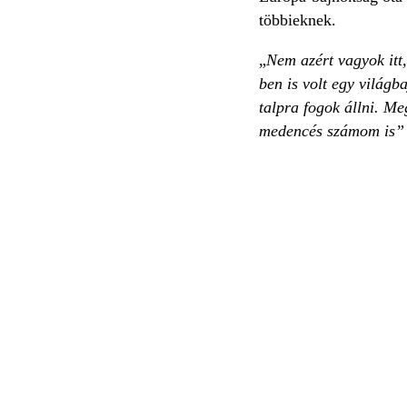
többieknek.
„
Nem azért vagyok itt
ben is volt egy világb
talpra fogok állni. Me
medencés számom is