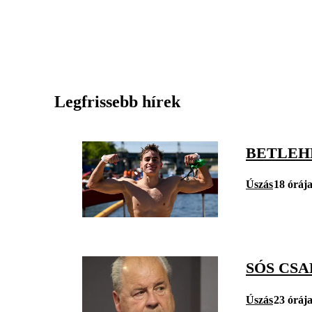
Legfrissebb hírek
BETLEHE
Úszás
18 óráj
SÓS CS
Úszás
23 óráj