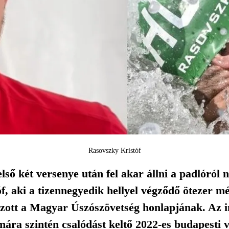
Rasovszky Kristóf
első két versenye után fel akar állni a padlóról 
f, aki a tizennegyedik hellyel végződő ötezer m
zott a Magyar Úszószövetség honlapjának. Az 
mára szintén csalódást keltő 2022-es budapesti