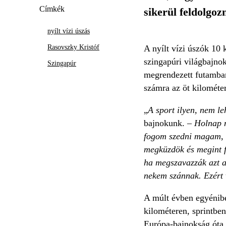
Címkék
sikerül feldolgoz
nyílt vízi úszás
Rasovszky Kristóf
A nyílt vízi úszók 10 
szingapúri világbajno
Szingapúr
megrendezett futamban 
számra az öt kilométer
„
A sport ilyen, nem le
bajnokunk. –
Holnap m
fogom szedni magam, é
megküzdök és megint fe
ha megszavazzák azt a 
nekem szánnak. Ezért v
A múlt évben egyénibe
kilométeren, sprintben
Európa-bajnokság óta 