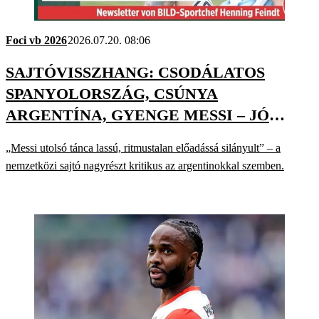
Foci vb 2026
2026.07.20. 08:06
SAJTÓVISSZHANG: CSODÁLATOS
SPANYOLORSZÁG, CSÚNYA
ARGENTÍNA, GYENGE MESSI – JÓ
ÉJSZAKÁT A BUENOS AIRES-I
„Messi utolsó tánca lassú, ritmustalan előadássá silányult” – a
HULIGÁNOKNAK!
nemzetközi sajtó nagyrészt kritikus az argentinokkal szemben.