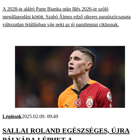
A 2028-ig aláíró Papp Bianka után Illés 2026-ig szóló
megállapodást kötött. Szabó Álmos edző sikeres paraúszócsapata
változatlan felállásban vág neki az új paralimpiai ciklusnak.
Légiósok
2025.02.09. 09:49
SALLAI ROLAND EGÉSZSÉGES, ÚJRA
PÁLYÁRA LÉPHET A