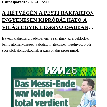
Csupasport
2026.07.24. 15:49
A HÉTVÉGÉN A PESTI RAKPARTON
INGYENESEN KIPRÓBÁLHATÓ A
VILÁG EGYIK LEGGYORSABBAN
FEJLŐDŐ SPORTÁGA
Egyedi kialakítású padelpályán játszhatnak az érdeklődők –
bemutatómérkőzések, válogatott játékosok, meghívott profi
sportolók gondoskodnak a színvonalas programról.