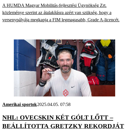
ÚJ NYOMVONALÁN
A HUMDA Magyar Mobilitás-fejlesztési Ügynökség Zrt.
közleménye szerint az átalakításra azért van szükség, hogy a
versenypályája megkapja a FIM legmagasabb, Grade A-licencét.
Amerikai sportok
2025.04.05. 07:58
NHL: OVECSKIN KÉT GÓLT LŐTT –
BEÁLLÍTOTTA GRETZKY REKORDJÁT