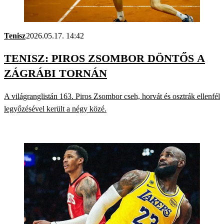
Tenisz
2026.05.17. 14:42
TENISZ: PIROS ZSOMBOR DÖNTŐS A
ZÁGRÁBI TORNÁN
A világranglistán 163. Piros Zsombor cseh, horvát és osztrák ellenfél
legyőzésével került a négy közé.