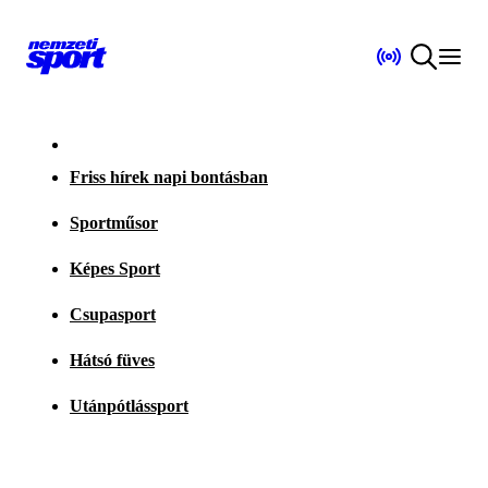
Friss hírek napi bontásban
Sportműsor
Képes Sport
Csupasport
Hátsó füves
Utánpótlássport