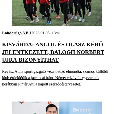
Labdarúgó NB I
2026.01.05. 13:41
KISVÁRDA: ANGOL ÉS OLASZ KÉRŐ
JELENTKEZETT; BALOGH NORBERT
ÚJRA BIZONYÍTHAT
Révész Attila sportigazgató-vezetőedző elmondta, számos külföldi
klub érdeklődik a játékosai iránt. Német edzővel egyeztetnek,
korábban Pintér Attila kapott szerződéstervezetet.