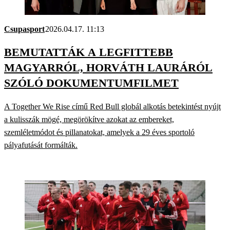
Csupasport
2026.04.17. 11:13
BEMUTATTÁK A LEGFITTEBB
MAGYARRÓL, HORVÁTH LAURÁRÓL
SZÓLÓ DOKUMENTUMFILMET
A Together We Rise című Red Bull globál alkotás betekintést nyújt
a kulisszák mögé, megörökítve azokat az embereket,
szemléletmódot és pillanatokat, amelyek a 29 éves sportoló
pályafutását formálták.