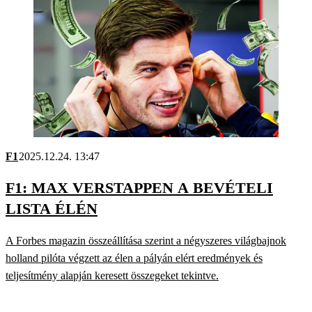
F1
2025.12.24. 13:47
F1: MAX VERSTAPPEN A BEVÉTELI
LISTA ÉLÉN
A Forbes magazin összeállítása szerint a négyszeres világbajnok
holland pilóta végzett az élen a pályán elért eredmények és
teljesítmény alapján keresett összegeket tekintve.