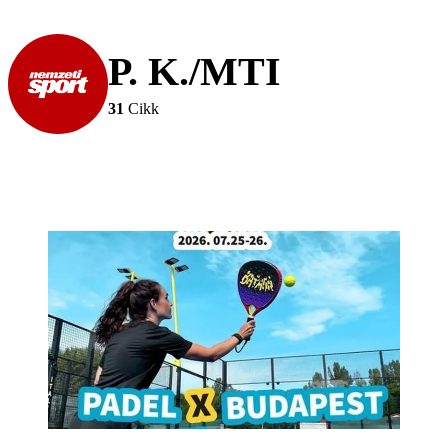
P. K./MTI
31
Cikk