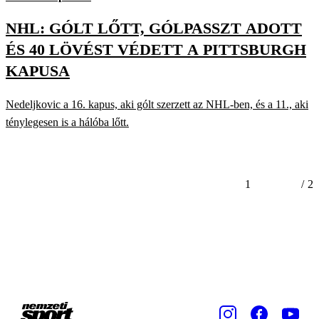
NHL: GÓLT LŐTT, GÓLPASSZT ADOTT
ÉS 40 LÖVÉST VÉDETT A PITTSBURGH
KAPUSA
Nedeljkovic a 16. kapus, aki gólt szerzett az NHL-ben, és a 11., aki
ténylegesen is a hálóba lőtt.
1
/
2