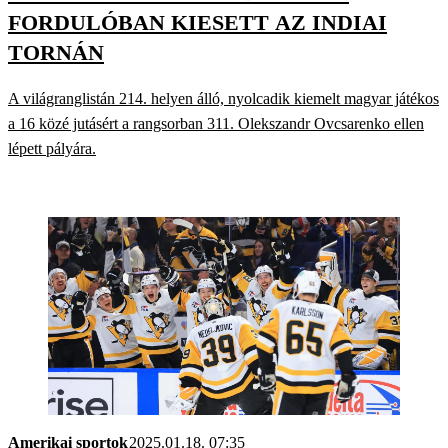
FORDULÓBAN KIESETT AZ INDIAI
TORNÁN
A világranglistán 214. helyen álló, nyolcadik kiemelt magyar játékos
a 16 közé jutásért a rangsorban 311. Olekszandr Ovcsarenko ellen
lépett pályára.
Amerikai sportok
2025.01.18. 07:35