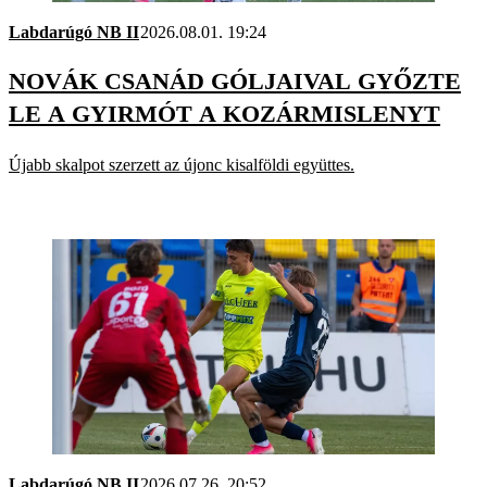
Labdarúgó NB II
2026.08.01. 19:24
NOVÁK CSANÁD GÓLJAIVAL GYŐZTE
LE A GYIRMÓT A KOZÁRMISLENYT
Újabb skalpot szerzett az újonc kisalföldi együttes.
Labdarúgó NB II
2026.07.26. 20:52