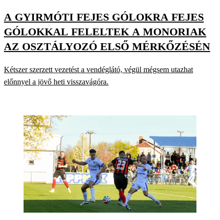
A GYIRMÓTI FEJES GÓLOKRA FEJES
GÓLOKKAL FELELTEK A MONORIAK
AZ OSZTÁLYOZÓ ELSŐ MÉRKŐZÉSÉN
Kétszer szerzett vezetést a vendéglátó, végül mégsem utazhat
előnnyel a jövő heti visszavágóra.