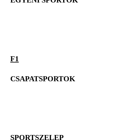
EGYÉNI SPORTOK
F1
CSAPATSPORTOK
SPORTSZELEP