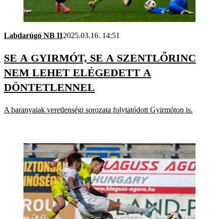
Labdarúgó NB II
2025.03.16. 14:51
SE A GYIRMÓT, SE A SZENTLŐRINC
NEM LEHET ELÉGEDETT A
DÖNTETLENNEL
A baranyaiak veretlenségi sorozata folytatódott Gyirmóton is.