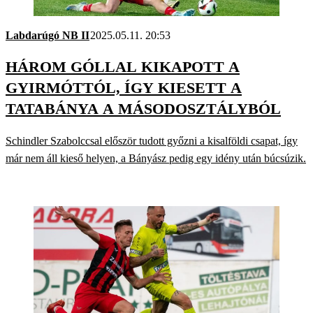
Labdarúgó NB II
2025.05.11. 20:53
HÁROM GÓLLAL KIKAPOTT A
GYIRMÓTTÓL, ÍGY KIESETT A
TATABÁNYA A MÁSODOSZTÁLYBÓL
Schindler Szabolccsal először tudott győzni a kisalföldi csapat, így
már nem áll kieső helyen, a Bányász pedig egy idény után búcsúzik.