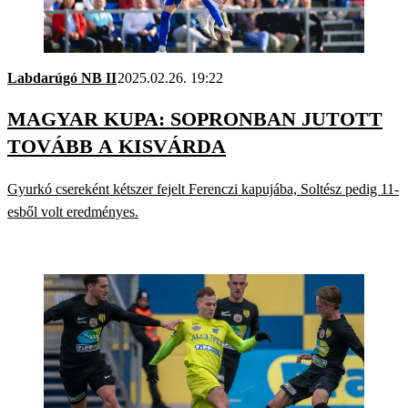
Labdarúgó NB II
2025.02.26. 19:22
MAGYAR KUPA: SOPRONBAN JUTOTT
TOVÁBB A KISVÁRDA
Gyurkó csereként kétszer fejelt Ferenczi kapujába, Soltész pedig 11-
esből volt eredményes.