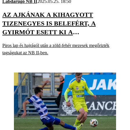
Labdarúgó NB II
2025.05.25. 18:50
AZ AJKÁNAK A KIHAGYOTT
TIZENEGYES IS BELEFÉRT, A
GYIRMÓT ESETT KI A
MÁSODOSZTÁLYBÓL
Piros lap és hajrágól után a zöld-fehér mezesek megőrizték
tagságukat az NB II-ben.