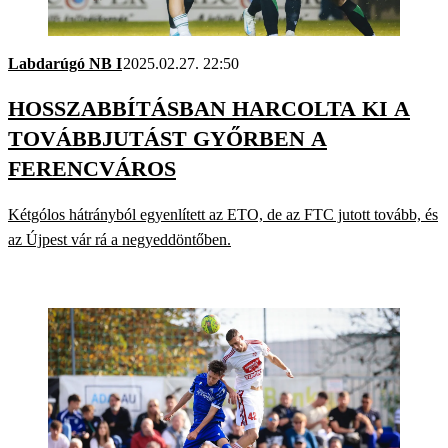
Labdarúgó NB I
2025.02.27. 22:50
HOSSZABBÍTÁSBAN HARCOLTA KI A
TOVÁBBJUTÁST GYŐRBEN A
FERENCVÁROS
Kétgólos hátrányból egyenlített az ETO, de az FTC jutott tovább, és
az Újpest vár rá a negyeddöntőben.