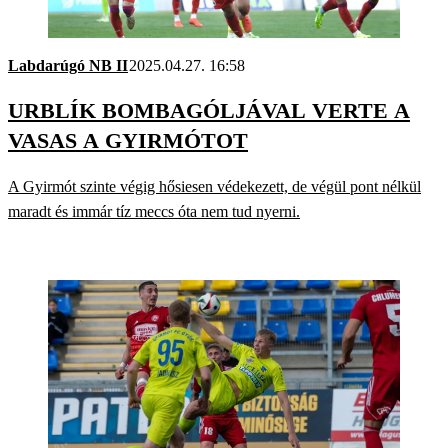
Labdarúgó NB II
2025.04.27. 16:58
URBLÍK BOMBAGÓLJÁVAL VERTE A
VASAS A GYIRMÓTOT
A Gyirmót szinte végig hősiesen védekezett, de végül pont nélkül
maradt és immár tíz meccs óta nem tud nyerni.