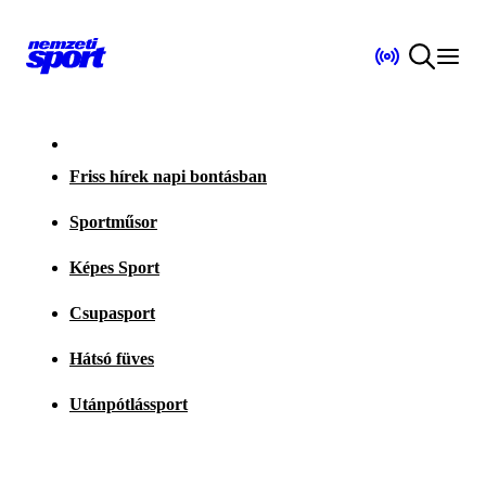
Friss hírek napi bontásban
Sportműsor
Képes Sport
Csupasport
Hátsó füves
Utánpótlássport