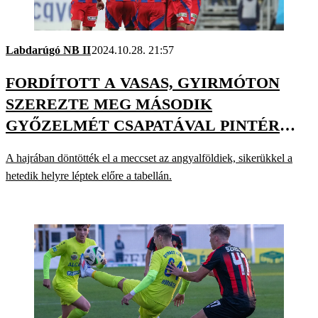
Labdarúgó NB II
2024.10.28. 21:57
FORDÍTOTT A VASAS, GYIRMÓTON
SZEREZTE MEG MÁSODIK
GYŐZELMÉT CSAPATÁVAL PINTÉR
ATTILA
A hajrában döntötték el a meccset az angyalföldiek, sikerükkel a
hetedik helyre léptek előre a tabellán.