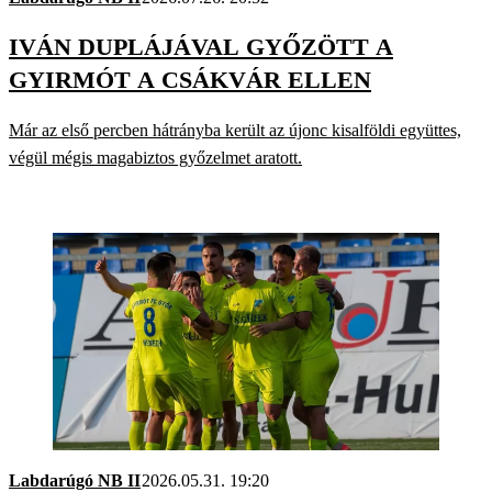
IVÁN DUPLÁJÁVAL GYŐZÖTT A
GYIRMÓT A CSÁKVÁR ELLEN
Már az első percben hátrányba került az újonc kisalföldi együttes,
végül mégis magabiztos győzelmet aratott.
Labdarúgó NB II
2026.05.31. 19:20