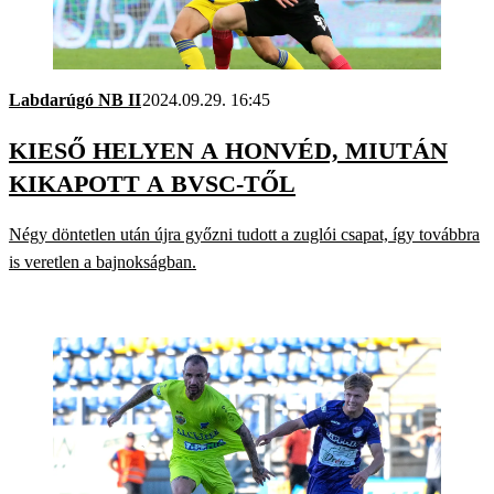
Labdarúgó NB II
2024.09.29. 16:45
KIESŐ HELYEN A HONVÉD, MIUTÁN
KIKAPOTT A BVSC-TŐL
Négy döntetlen után újra győzni tudott a zuglói csapat, így továbbra
is veretlen a bajnokságban.