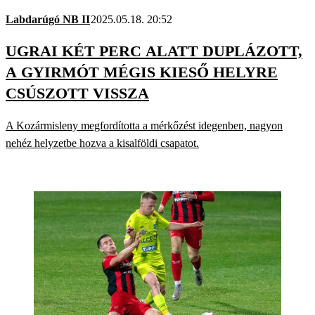
Labdarúgó NB II
2025.05.18. 20:52
UGRAI KÉT PERC ALATT DUPLÁZOTT,
A GYIRMÓT MÉGIS KIESŐ HELYRE
CSÚSZOTT VISSZA
A Kozármisleny megfordította a mérkőzést idegenben, nagyon
nehéz helyzetbe hozva a kisalföldi csapatot.