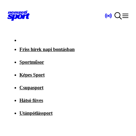
Friss hírek napi bontásban
Sportműsor
Képes Sport
Csupasport
Hátsó füves
Utánpótlássport