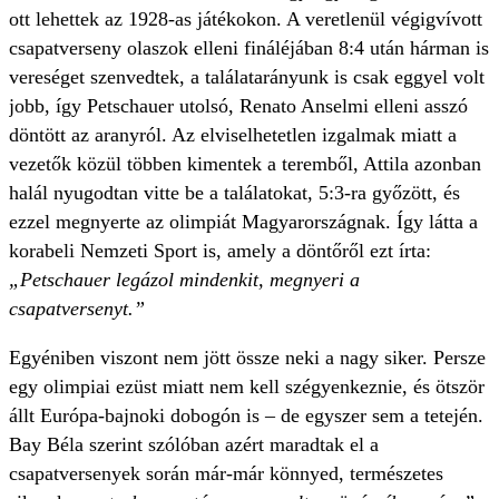
ott lehettek az 1928-as játékokon. A veretlenül végigvívott
csapatverseny olaszok elleni fináléjában 8:4 után hárman is
vereséget szenvedtek, a találatarányunk is csak eggyel volt
jobb, így Petschauer utolsó, Renato Anselmi elleni asszó
döntött az aranyról. Az elviselhetetlen izgalmak miatt a
vezetők közül többen kimentek a teremből, Attila azonban
halál nyugodtan vitte be a találatokat, 5:3-ra győzött, és
ezzel megnyerte az olimpiát Magyarországnak. Így látta a
korabeli Nemzeti Sport is, amely a döntőről ezt írta:
„Petschauer legázol mindenkit, megnyeri a
csapatversenyt.”
Egyéniben viszont nem jött össze neki a nagy siker. Persze
egy olimpiai ezüst miatt nem kell szégyenkeznie, és ötször
állt Európa-bajnoki dobogón is – de egyszer sem a tetején.
Bay Béla szerint szólóban azért maradtak el a
csapatversenyek során már-már könnyed, természetes