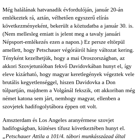
Még halálának hatvanadik évfordulóján, január 20-án
emlékeztek rá, aztán, vélhetően egyszerű elírás
következményeként, bekerült a köztudatba a január 30. is.
(Nem mellesleg emiatt is jelent meg a tavaly januári
Népsport-emlékezés ezen a napon.) Ez persze eltörpül
amellett, hogy Petschauer végóráiról hány változat kering.
Tényként kezelhetjük, hogy a mai Oroszországban, az
akkori Szovjetunióban fekvő Davidovkában hunyt el, így
eleve kizárható, hogy magyar keretlegények végeztek vele
brutális kegyetlenséggel, hiszen Davidovka a Don
túlpartján, majdnem a Volgánál fekszik, ott akkoriban még
német katona sem járt, nemhogy magyar, ellenben a
szovjetek hadifogolytábora éppen ott volt.
Amszterdam és Los Angeles aranyérmese szovjet
hadifogságban, kiütéses tífusz következtében hunyt el.
„Petschauer Attila a 101/4. tábori munkásszázad által