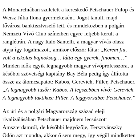
A Monarchiában született a kereskedő Petschauer Fülöp és
Weisz Júlia Ilona gyermekeként. Jogot tanult, majd
fővárosi banktisztviselő lett, és mindeközben a polgári
Nemzeti Vívó Club színeiben egyre feljebb került a
ranglétrán. A nagy Italo Santelli, a magyar vívás olasz
atyja így fogalmazott, amikor először látta:
„Kerem fiu,
volt a iskolas bajnoksag… látta egy gyerek, finomen…”
Minden idők egyik legnagyobb magyar vívóprofesszora, a
későbbi szövetségi kapitány Bay Béla pedig így állította
össze az álomcsapatot: Kabos, Gerevich, Piller, Petschauer.
„A legnagyobb tusőr: Kabos. A legszebben vívó: Gerevich.
A legnagyobb taktikus: Piller. A leggyorsabb: Petschauer.”
Az úri és a polgári Magyarország század eleji
rivalizálásában Petschauer majdnem lecsúszott
Amszterdamról, de későbbi legyőzője, Tersztyánszky
Ödön azt mondta, akkor ő sem megy, így végül mindketten