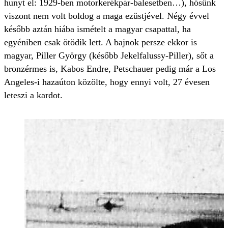
hunyt el: 1929-ben motorkerékpár-balesetben…), hősünk
viszont nem volt boldog a maga ezüstjével. Négy évvel
később aztán hiába ismételt a magyar csapattal, ha
egyéniben csak ötödik lett. A bajnok persze ekkor is
magyar, Piller György (később Jekelfalussy-Piller), sőt a
bronzérmes is, Kabos Endre, Petschauer pedig már a Los
Angeles-i hazaúton közölte, hogy ennyi volt, 27 évesen
leteszi a kardot.