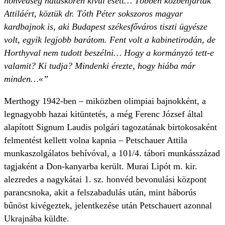
honvédség hatáskörén kívül esett… Többen közbenjártak
Attiláért, köztük dr. Tóth Péter sokszoros magyar
kardbajnok is, aki Budapest székesfőváros tiszti ügyésze
volt, egyik legjobb barátom. Fent volt a kabinetirodán, de
Horthyval nem tudott beszélni… Hogy a kormányzó tett-e
valamit? Ki tudja? Mindenki érezte, hogy hiába már
minden…«”
Merthogy 1942-ben – miközben olimpiai bajnokként, a
legnagyobb hazai kitüntetés, a még Ferenc József által
alapított Signum Laudis polgári tagozatának birtokosaként
felmentést kellett volna kapnia – Petschauer Attila
munkaszolgálatos behívóval, a 101/4. tábori munkásszázad
tagjaként a Don-kanyarba került. Murai Lipót m. kir.
alezredes a nagykátai 1. sz. honvéd bevonulási központ
parancsnoka, akit a felszabadulás után, mint háborús
bűnöst kivégeztek, jelentkezése után Petschauert azonnal
Ukrajnába küldte.