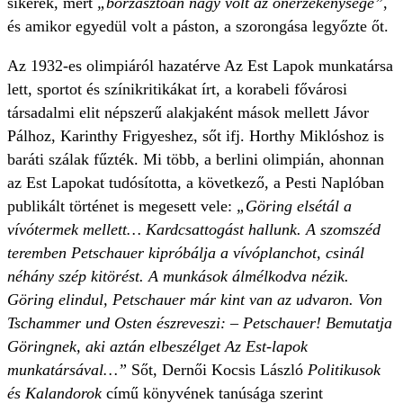
sikerek, mert
„borzasztóan nagy volt az önérzékenysége”
,
és amikor egyedül volt a páston, a szorongása legyőzte őt.
Az 1932-es olimpiáról hazatérve Az Est Lapok munkatársa
lett, sportot és színikritikákat írt, a korabeli fővárosi
társadalmi elit népszerű alakjaként mások mellett Jávor
Pálhoz, Karinthy Frigyeshez, sőt ifj. Horthy Miklóshoz is
baráti szálak fűzték. Mi több, a berlini olimpián, ahonnan
az Est Lapokat tudósította, a következő, a Pesti Naplóban
publikált történet is megesett vele:
„Göring elsétál a
vívótermek mellett… Kardcsattogást hallunk. A szomszéd
teremben Petschauer kipróbálja a vívóplanchot, csinál
néhány szép kitörést. A munkások álmélkodva nézik.
Göring elindul, Petschauer már kint van az udvaron. Von
Tschammer und Osten észreveszi: – Petschauer! Bemutatja
Göringnek, aki aztán elbeszélget Az Est-lapok
munkatársával…”
Sőt, Dernői Kocsis László
Politikusok
és Kalandorok
című könyvének tanúsága szerint