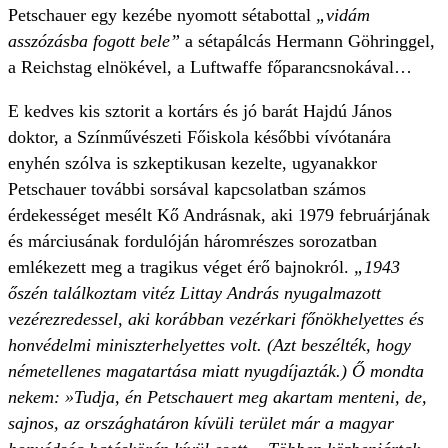
Petschauer egy kezébe nyomott sétabottal
„vidám
asszózásba fogott bele”
a sétapálcás Hermann Göhringgel,
a Reichstag elnökével, a Luftwaffe főparancsnokával…
E kedves kis sztorit a kortárs és jó barát Hajdú János
doktor, a Színművészeti Főiskola későbbi vívótanára
enyhén szólva is szkeptikusan kezelte, ugyanakkor
Petschauer további sorsával kapcsolatban számos
érdekességet mesélt Kő Andrásnak, aki 1979 februárjának
és márciusának fordulóján háromrészes sorozatban
emlékezett meg a tragikus véget érő bajnokról.
„1943
őszén találkoztam vitéz Littay András nyugalmazott
vezérezredessel, aki korábban vezérkari főnökhelyettes és
honvédelmi miniszterhelyettes volt. (Azt beszélték, hogy
németellenes magatartása miatt nyugdíjazták.) Ő mondta
nekem: »Tudja, én Petschauert meg akartam menteni, de,
sajnos, az országhatáron kívüli terület már a magyar