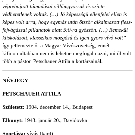
végrehajtott támadásai villámgyorsak és szinte
védhetetlenek voltak. (…) Jó képességű ellenfelei ellen is
képes volt arra, hogy egymás után ötször alkalmazott fless-
fejvágással pillanatok alatt 5:0-ra győzzön. (…) Remekül
kiiskolázott, klasszikus mozgású és igen gyors vívó volt”
–
így jellemezte őt a Magyar Vívószövetség, ennél
kifinomultabban nem is lehetne megfogalmazni, mitől volt
több a páston Petschauer Attila a kortársainál.
NÉVJEGY
PETSCHAUER ATTILA
Született:
1904. december 14., Budapest
Elhunyt:
1943. január 20., Davidovka
Sportága:
vívás (kard)