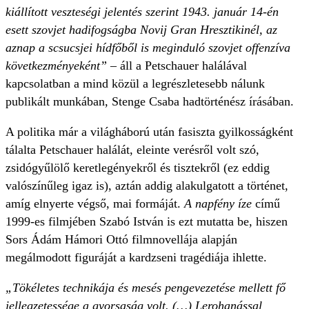
kiállított veszteségi jelentés szerint 1943. január 14-én
esett szovjet hadifogságba Novij Gran Hresztikinél, az
aznap a scsucsjei hídfőből is meginduló szovjet offenzíva
következményeként”
– áll a Petschauer halálával
kapcsolatban a mind közül a legrészletesebb nálunk
publikált munkában, Stenge Csaba hadtörténész írásában.
A politika már a világháború után fasiszta gyilkosságként
tálalta Petschauer halálát, eleinte verésről volt szó,
zsidógyűlölő keretlegényekről és tisztekről (ez eddig
valószínűleg igaz is), aztán addig alakulgatott a történet,
amíg elnyerte végső, mai formáját.
A napfény íze
című
1999-es filmjében Szabó István is ezt mutatta be, hiszen
Sors Ádám Hámori Ottó filmnovellája alapján
megálmodott figuráját a kardzseni tragédiája ihlette.
„Tökéletes technikája és mesés pengevezetése mellett fő
jellegzetessége a gyorsaság volt. (…) Lerohanással