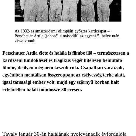
Az 1932-es amszterdami olimpián győztes kardcsapat –
Petschauer Attila (jobbról a második) az egyéni 5. helye után
visszavonult
Petschauer Attila élete és halála is filmbe illő – természetesen a
kardzseni tündöklését és tragikus végét hitelesen bemutató
filmbe, de ilyen még nem készült róla. Csapatban varázsolt,
egyéniben mentálisan összeroppant az esélyesség terhe alatt,
igazi társasági ember volt, majd egy szörnyű korban halt
értelmetlen halált mindössze 38 évesen.
Tavaly január 30-án halálának nyolcvanadik évfordulója