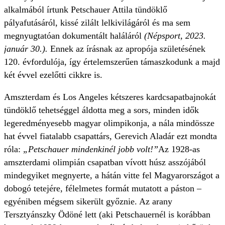
alkalmából írtunk Petschauer Attila tündöklő
pályafutásáról, kissé zilált lelkivilágáról és ma sem
megnyugtatóan dokumentált haláláról
(Népsport, 2023.
január 30.).
Ennek az írásnak az apropója születésének
120. évfordulója, így értelemszerűen támaszkodunk a majd
két évvel ezelőtti cikkre is.
Amszterdam és Los Angeles kétszeres kardcsapatbajnokát
tündöklő tehetséggel áldotta meg a sors, minden idők
legeredményesebb magyar olimpikonja, a nála mindössze
hat évvel fiatalabb csapattárs, Gerevich Aladár ezt mondta
róla:
„Petschauer mindenkinél jobb volt!”
Az 1928-as
amszterdami olimpián csapatban vívott húsz asszójából
mindegyiket megnyerte, a hátán vitte fel Magyarországot a
dobogó tetejére, félelmetes formát mutatott a páston –
egyéniben mégsem sikerült győznie. Az arany
Tersztyánszky Ödöné lett (aki Petschauernél is korábban