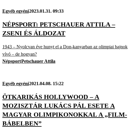
Egyéb egyéni
2023.01.31. 09:33
NÉPSPORT: PETSCHAUER ATTILA –
ZSENI ÉS ÁLDOZAT
1943 – Nyolcvan éve hunyt el a Don-kanyarban az olimpiai bajnok
vívó – de hogyan?
Népsport
Petschauer Attila
Egyéb egyéni
2021.04.08. 15:22
ÖTKARIKÁS HOLLYWOOD – A
MOZISZTÁR LUKÁCS PÁL ESETE A
MAGYAR OLIMPIKONOKKAL A „FILM-
BÁBELBEN”