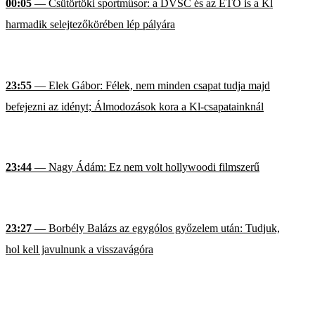
00:05
— Csütörtöki sportműsor: a DVSC és az ETO is a Kl
harmadik selejtezőkörében lép pályára
23:55
— Elek Gábor: Félek, nem minden csapat tudja majd
befejezni az idényt; Álmodozások kora a Kl-csapatainknál
23:44
— Nagy Ádám: Ez nem volt hollywoodi filmszerű
23:27
— Borbély Balázs az egygólos győzelem után: Tudjuk,
hol kell javulnunk a visszavágóra