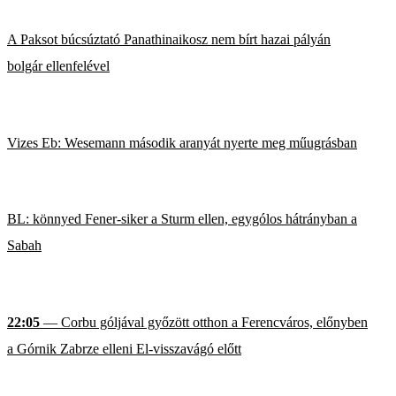
A Paksot búcsúztató Panathinaikosz nem bírt hazai pályán
bolgár ellenfelével
Vizes Eb: Wesemann második aranyát nyerte meg műugrásban
BL: könnyed Fener-siker a Sturm ellen, egygólos hátrányban a
Sabah
22:05
— Corbu góljával győzött otthon a Ferencváros, előnyben
a Górnik Zabrze elleni El-visszavágó előtt