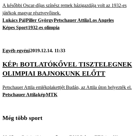
A későbbi Oscar-díjas színész remek házigazdája volt az 1932-es
játékok magyar résztvevőinek.
Lukács Pál
Piller György
Petschauer Attila
Los Angeles
Képes Sport
1932-es olimpia
Egyéb egyéni
2019.12.14. 11:33
KÉP: BOTLATÓKŐVEL TISZTELEGNEK
OLIMPIAI BAJNOKUNK ELŐTT
Petschauer Attila emlékplakettjét Budán, az Attila úton helyezték el.
Petschauer Attila
kép
MTK
Még több sport