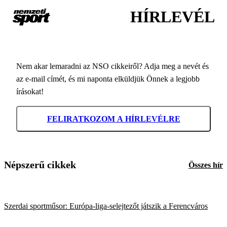
HÍRLEVÉL
Nem akar lemaradni az NSO cikkeiről? Adja meg a nevét és
az e-mail címét, és mi naponta elküldjük Önnek a legjobb
írásokat!
FELIRATKOZOM A HÍRLEVÉLRE
Népszerű cikkek
Összes hír
Szerdai sportműsor: Európa-liga-selejtezőt játszik a Ferencváros