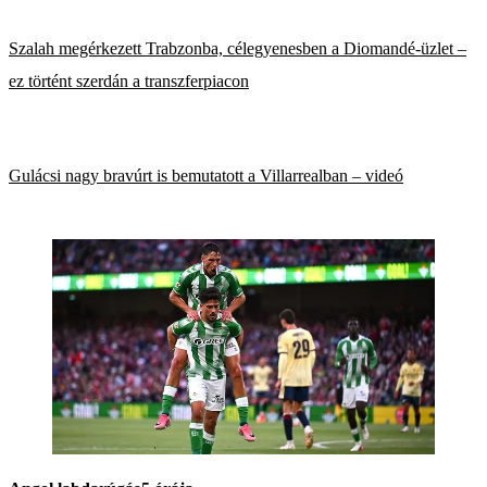
Szalah megérkezett Trabzonba, célegyenesben a Diomandé-üzlet –
ez történt szerdán a transzferpiacon
Gulácsi nagy bravúrt is bemutatott a Villarrealban – videó