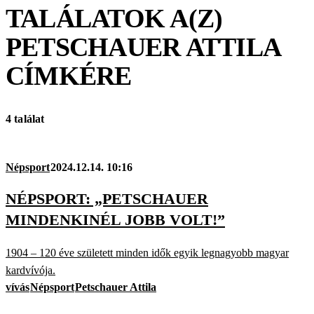
TALÁLATOK A(Z)
PETSCHAUER ATTILA
CÍMKÉRE
4 találat
Népsport
2024.12.14. 10:16
NÉPSPORT: „PETSCHAUER
MINDENKINÉL JOBB VOLT!”
1904 – 120 éve született minden idők egyik legnagyobb magyar
kardvívója.
vívás
Népsport
Petschauer Attila