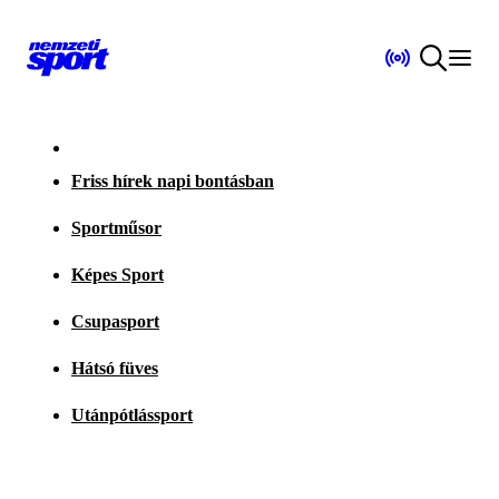
Friss hírek napi bontásban
Sportműsor
Képes Sport
Csupasport
Hátsó füves
Utánpótlássport