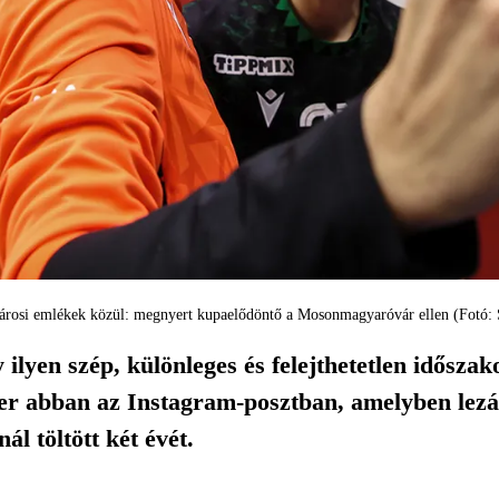
árosi emlékek közül: megnyert kupaelődöntő a Mosonmagyaróvár ellen (Fotó:
lyen szép, különleges és felejthetetlen időszakot
er abban az Instagram-posztban, amelyben lezá
ál töltött két évét.