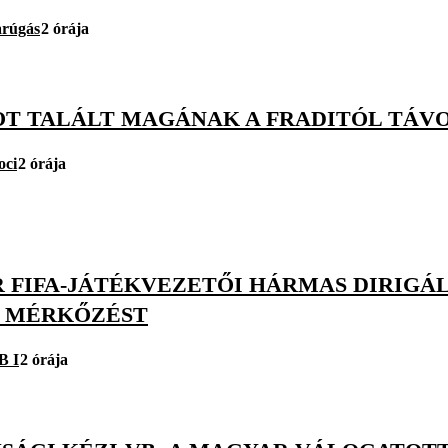
arúgás
2 órája
OT TALÁLT MAGÁNAK A FRADITÓL TÁV
oci
2 órája
 FIFA-JÁTÉKVEZETŐI HÁRMAS DIRIGÁ
 MÉRKŐZÉST
B I
2 órája