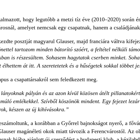
almazott, hogy legutóbb a metzi tíz éve (2010–2020) során ér
rosnál, amelyet nemcsak egy csapatnak, hanem a családjának i
ezdte posztját magyarul Glauser, majd franciára váltva kifejez
nettel tartozom minden bátorító szóért, a feltétel nélküli t
kban is részesültem. Sohasem hagytatok cserben minket. Soha
t élhettem át itt. A szeretetetek és a hűségetek sokkal többet 
apus a csapattársakról sem feledkezett meg.
ányoknak pályán és az azon kívül közösen átélt pillanatokért
 múló emlékekkel. Szívből köszönök mindent. Egy fejezet lezár
ok, készen az új kihívásokra.”
eszámoltunk, a korábban a Győrrel bajnokságot nyerő, a fővá
auser magánéleti okok miatt távozik a Ferencvárostól. Az ol
usnak hiába ajánlott új szerződést a budapesti klub, a kézilab