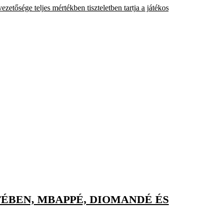
zetősége teljes mértékben tiszteletben tartja a játékos
TÉBEN, MBAPPÉ, DIOMANDÉ ÉS