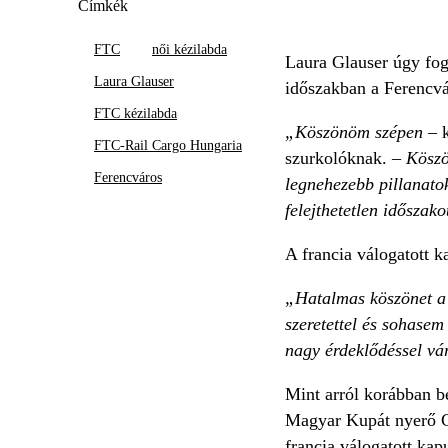
Címkék
FTC
női kézilabda
Laura Glauser úgy fog
Laura Glauser
időszakban a Ferencvá
FTC kézilabda
„Köszönöm szépen –
k
FTC-Rail Cargo Hungaria
szurkolóknak. –
Köszö
Ferencváros
legnehezebb pillanato
felejthetetlen időszako
A francia válogatott k
„Hatalmas köszönet a l
szeretettel és sohasem
nagy érdeklődéssel vár
Mint arról korábban b
Magyar Kupát nyerő Gl
francia válogatott kap