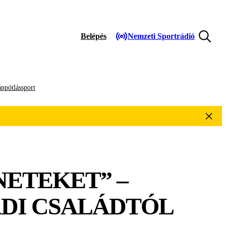
Belépés
Nemzeti Sportrádió
npótlássport
NETEKET” –
ADI CSALÁDTÓL