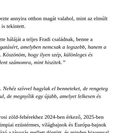
ezte annyira otthon magát valahol, mint az elmúlt
s tekintett.
te háláját a teljes Fradi családnak, benne a
ámogatásért, amelyben nemcsak a legszebb, hanem a
. Köszönöm, hogy ilyen szép, különleges és
jelent számomra, mint hiszitek.”
. Nehéz szívvel hagylak el benneteket, de rengeteg
ul, de megnyílik egy újabb, amelyet lelkesen és
rosi zöld-fehérekhez 2024-ben érkező, 2025-ben
impiai ezüstérmes, világbajnok és Európa-bajnok
dázó a távozás mellett döntött, és minden bizonnyal