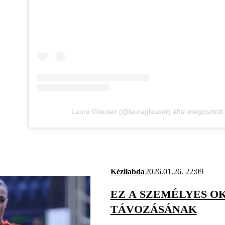
Laura Glauser (@lauraglauser) által megosztott
Kézilabda
2026.01.26. 22:09
EZ A SZEMÉLYES O
TÁVOZÁSÁNAK