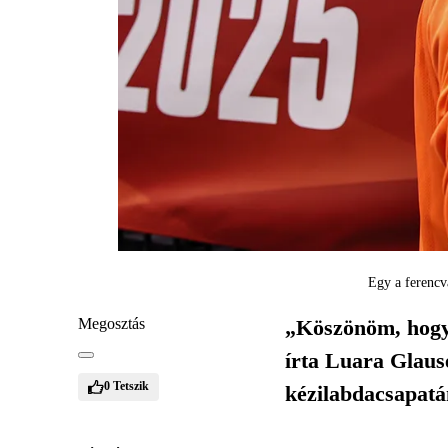
Egy a ferencv
Megosztás
„Köszönöm, hogy i
írta Luara Glaus
0
Tetszik
kézilabdacsapatán