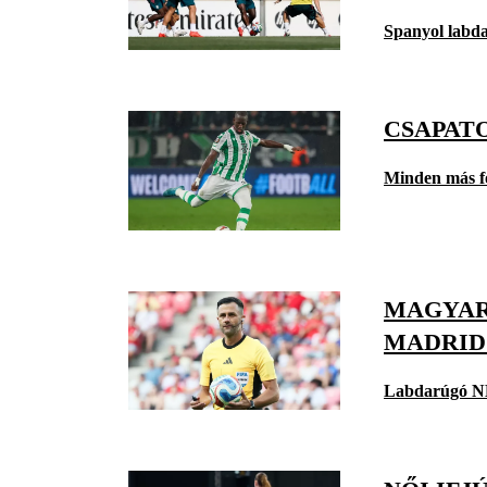
Spanyol labd
CSAPAT
Minden más f
MAGYAR
MADRID
Labdarúgó N