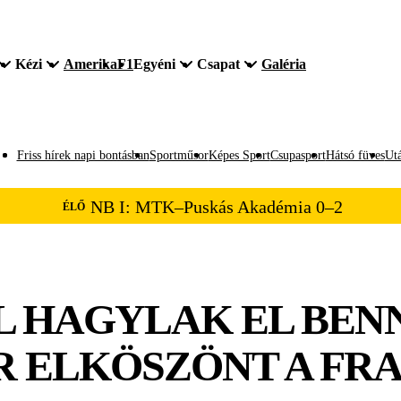
Kézi
Amerika
F1
Egyéni
Csapat
Galéria
Friss hírek napi bontásban
Sportműsor
Képes Sport
Csupasport
Hátsó füves
Utá
NB I: MTK–Puskás Akadémia 0–2
ÉLŐ
L HAGYLAK EL BEN
 ELKÖSZÖNT A FR