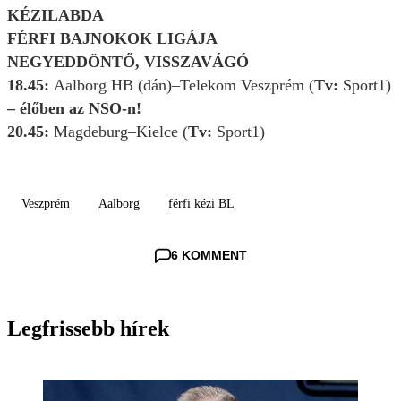
KÉZILABDA
FÉRFI BAJNOKOK LIGÁJA
NEGYEDDÖNTŐ, VISSZAVÁGÓ
18.45:
Aalborg HB (dán)–Telekom Veszprém (
Tv:
Sport1)
– élőben az NSO-n!
20.45:
Magdeburg–Kielce (
Tv:
Sport1)
Veszprém
Aalborg
férfi kézi BL
6 KOMMENT
Legfrissebb hírek