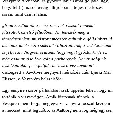
Veszprém Arénában, és győzött Jahja Omar góljával úgy,
hogy fél (!) másodpercig állt jobban a teljes mérkőzés
során, mint dán riválisa.
„Nem kezdtük jól a mérkőzést, ők viszont remekül
játszottak az első félidőben. Jól fékezték meg a
támadásainkat, mi viszont megszenvedtünk a góljainkért. A
második játékrészre sikerült változtatnunk, a védekezésünk
is feljavult. Nagyon örülünk, hogy végül győztünk, de ez
még csak az első fele volt a párharcnak. Nehéz dolgunk
lesz Dániában, meglátjuk, mi lesz a visszavágón”
–
összegzett a 32–31-re megnyert mérkőzés után Bjarki Már
Elísson, a Veszprém balszélsője.
Egy ennyire szoros párharcban csak tippelni lehet, hogy mi
történik a visszavágón. Amik biztosnak tűnnek: a
Veszprém nem fogja még egyszer annyira rosszul kezdeni
a meccset, mint legutóbb; az Aalborg nem fog még egyszer