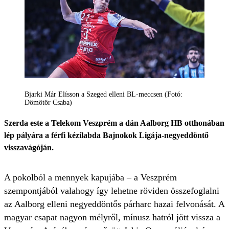
Bjarki Már Elísson a Szeged elleni BL-meccsen (Fotó:
Dömötör Csaba)
Szerda este a Telekom Veszprém a dán Aalborg HB otthonában
lép pályára a férfi kézilabda Bajnokok Ligája-negyeddöntő
visszavágóján.
A pokolból a mennyek kapujába – a Veszprém
szempontjából valahogy így lehetne röviden összefoglalni
az Aalborg elleni negyeddöntős párharc hazai felvonását. A
magyar csapat nagyon mélyről, mínusz hatról jött vissza a