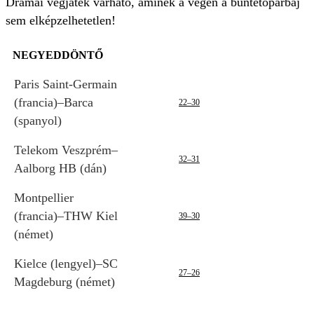
Drámai végjáték várható, aminek a végén a büntetőpárbaj
sem elképzelhetetlen!
NEGYEDDÖNTŐ
Paris Saint-Germain
(francia)–Barca
22–30
(spanyol)
Telekom Veszprém–
32–31
Aalborg HB (dán)
Montpellier
(francia)–THW Kiel
39–30
(német)
Kielce (lengyel)–SC
27–26
Magdeburg (német)