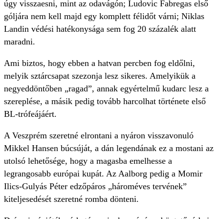
úgy visszaesni, mint az odavágón; Ludovic Fabregas első
góljára nem kell majd egy komplett félidőt várni; Niklas
Landin védési hatékonysága sem fog 20 százalék alatt
maradni.
Ami biztos, hogy ebben a hatvan percben fog eldőlni,
melyik sztárcsapat szezonja lesz sikeres. Amelyikük a
negyeddöntőben „ragad”, annak egyértelmű kudarc lesz a
szereplése, a másik pedig tovább harcolhat története első
BL-trófeájáért.
A Veszprém szeretné elrontani a nyáron visszavonuló
Mikkel Hansen búcsúját, a dán legendának ez a mostani az
utolsó lehetősége, hogy a magasba emelhesse a
legrangosabb európai kupát. Az Aalborg pedig a Momir
Ilics-Gulyás Péter edzőpáros „hároméves tervének”
kiteljesedését szeretné romba dönteni.