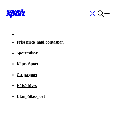
Friss hírek napi bontásban
Sportműsor
Képes Sport
Csupasport
Hátsó füves
Utánpótlássport