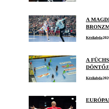
A MAGD
BRONZME
Kézilabda
202
A FÜCHS
DÖNTŐJ
Kézilabda
202
EURÓPA