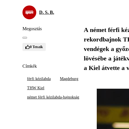
D. S. B.
Megosztás
A német férfi k
rekordbajnok TH
0
Tetszik
vendégek a győze
lövésébe a játék
Címkék
a Kiel átvette a 
férfi kézilabda
Magdeburg
THW Kiel
német férfi kézilabda-bajnokság