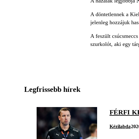
A hazaiak legjobbja
A döntetlennek a Kiel
jelenleg hozzájuk has
A feszült csúcsmeccs
szurkolót, aki egy tár
Legfrissebb hírek
FÉRFI K
Kézilabda
202