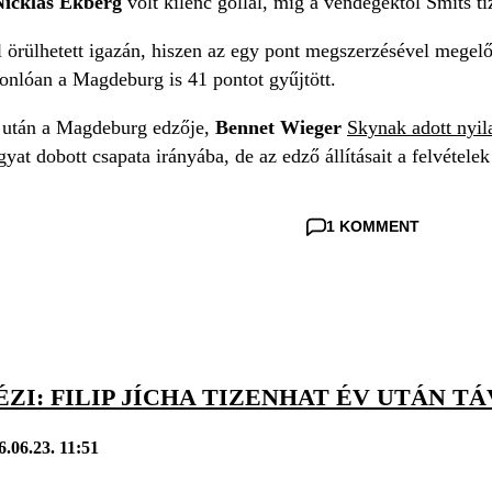
Nicklas Ekberg
volt kilenc góllal, míg a vendégektől Smits tíz
 örülhetett igazán, hiszen az egy pont megszerzésével megelőzte
onlóan a Magdeburg is 41 pontot gyűjtött.
 után a Magdeburg edzője,
Bennet Wieger
Skynak adott nyi
gyat dobott csapata irányába, de az edző állításait a felvétel
1 KOMMENT
ÉZI: FILIP JÍCHA TIZENHAT ÉV UTÁN T
6.06.23. 11:51