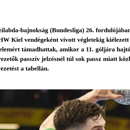
ézilabda-bajnokság (Bundesliga) 26. fordulójáb
W Kiel vendégeként vívott végletekig kiélezet
lemért támadhattak, amikor a 11. góljára hajtó
vezetők passzív jelzésnél túl sok passz miatt kö
vezetést a tabellán.