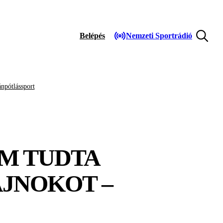
Belépés
Nemzeti Sportrádió
npótlássport
EM TUDTA
AJNOKOT –