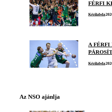
FÉRFI K
Kézilabda
202
A FÉRF
PÁROSÍ
Kézilabda
202
Az NSO ajánlja