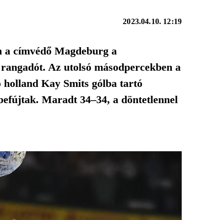
2023.04.10. 12:19
an a címvédő Magdeburg a
t rangadót. Az utolsó másodpercekben a
 holland Kay Smits gólba tartó
zbefújtak. Maradt 34–34, a döntetlennel