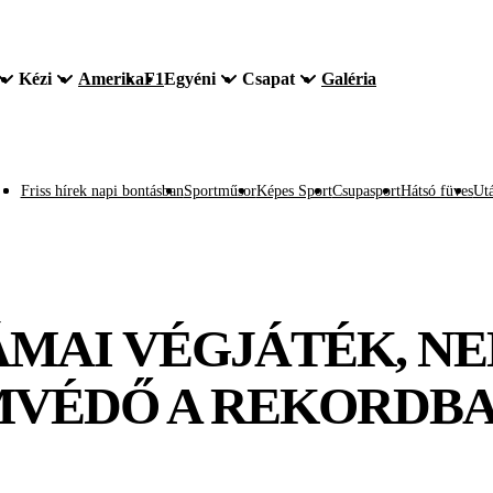
Kézi
Amerika
F1
Egyéni
Csapat
Galéria
Friss hírek napi bontásban
Sportműsor
Képes Sport
Csupasport
Hátsó füves
Utá
RÁMAI VÉGJÁTÉK, N
MVÉDŐ A REKORDB