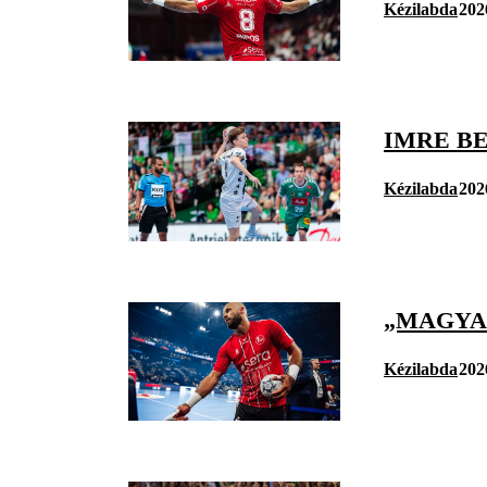
Kézilabda
202
IMRE B
Kézilabda
202
„MAGYA
Kézilabda
202