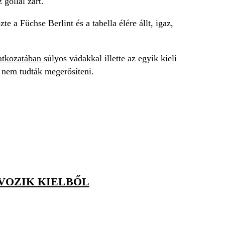
 góllal zárt.
 a Füchse Berlint és a tabella élére állt, igaz,
latkozatában
súlyos vádakkal illette az egyik kieli
ek nem tudták megerősíteni.
ÁVOZIK KIELBŐL