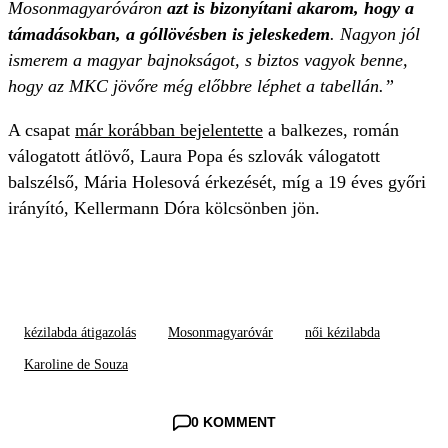
Mosonmagyaróváron
azt is bizonyítani akarom, hogy a
támadásokban, a góllövésben is jeleskedem
. Nagyon jól
ismerem a magyar bajnokságot, s biztos vagyok benne,
hogy az MKC jövőre még előbbre léphet a tabellán.”
A csapat
már korábban bejelentette
a balkezes, román
válogatott átlövő, Laura Popa és szlovák válogatott
balszélső, Mária Holesová érkezését, míg a 19 éves győri
irányító, Kellermann Dóra kölcsönben jön.
kézilabda átigazolás
Mosonmagyaróvár
női kézilabda
Karoline de Souza
0 KOMMENT