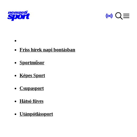
Friss hírek napi bontásban
Sportműsor
Képes Sport
Csupasport
Hátsó füves
Utánpótlássport