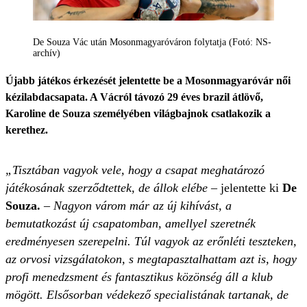
De Souza Vác után Mosonmagyaróváron folytatja (Fotó: NS-
archív)
Újabb játékos érkezését jelentette be a Mosonmagyaróvár női
kézilabdacsapata. A Vácról távozó 29 éves brazil átlövő,
Karoline de Souza személyében világbajnok csatlakozik a
kerethez.
„Tisztában vagyok vele, hogy a csapat meghatározó
játékosának szerződtettek, de állok elébe
– jelentette ki
De
Souza.
–
Nagyon várom már az új kihívást, a
bemutatkozást új csapatomban, amellyel szeretnék
eredményesen szerepelni. Túl vagyok az erőnléti teszteken,
az orvosi vizsgálatokon, s megtapasztalhattam azt is, hogy
profi menedzsment és fantasztikus közönség áll a klub
mögött. Elsősorban védekező specialistának tartanak, de