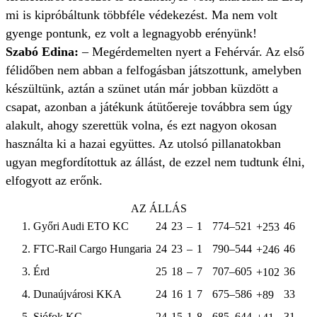
mi is kipróbáltunk többféle védekezést. Ma nem volt
gyenge pontunk, ez volt a legnagyobb erényünk!
Szabó Edina:
– Megérdemelten nyert a Fehérvár. Az első
félidőben nem abban a felfogásban játszottunk, amelyben
készültünk, aztán a szünet után már jobban küzdött a
csapat, azonban a játékunk átütőereje továbbra sem úgy
alakult, ahogy szerettük volna, és ezt nagyon okosan
használta ki a hazai együttes. Az utolsó pillanatokban
ugyan megfordítottuk az állást, de ezzel nem tudtunk élni,
elfogyott az erőnk.
AZ ÁLLÁS
1. Győri Audi ETO KC
24
23
–
1
774–521
46
+253
2. FTC-Rail Cargo Hungaria
24
23
–
1
790–544
46
+246
3. Érd
25
18
–
7
707–605
36
+102
4. Dunaújvárosi KKA
24
16
1
7
675–586
33
+89
5. Siófok KC
24
15
1
8
685–644
31