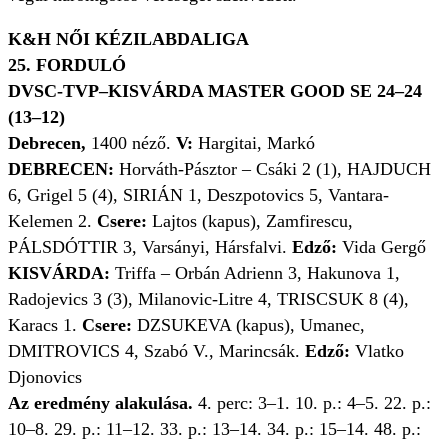
K&H NŐI KÉZILABDALIGA
25. FORDULÓ
DVSC-TVP–KISVÁRDA MASTER GOOD SE 24–24
(13–12)
Debrecen,
1400 néző.
V:
Hargitai, Markó
DEBRECEN:
Horváth-Pásztor – Csáki 2 (1), HAJDUCH
6, Grigel 5 (4), SIRIÁN 1, Deszpotovics 5, Vantara-
Kelemen 2.
Csere:
Lajtos (kapus), Zamfirescu,
PÁLSDÓTTIR 3, Varsányi, Hársfalvi.
Edző:
Vida Gergő
KISVÁRDA:
Triffa – Orbán Adrienn 3, Hakunova 1,
Radojevics 3 (3), Milanovic-Litre 4, TRISCSUK 8 (4),
Karacs 1.
Csere:
DZSUKEVA (kapus), Umanec,
DMITROVICS 4, Szabó V., Marincsák.
Edző:
Vlatko
Djonovics
Az eredmény alakulása.
4. perc: 3–1. 10. p.: 4–5. 22. p.:
10–8. 29. p.: 11–12. 33. p.: 13–14. 34. p.: 15–14. 48. p.: