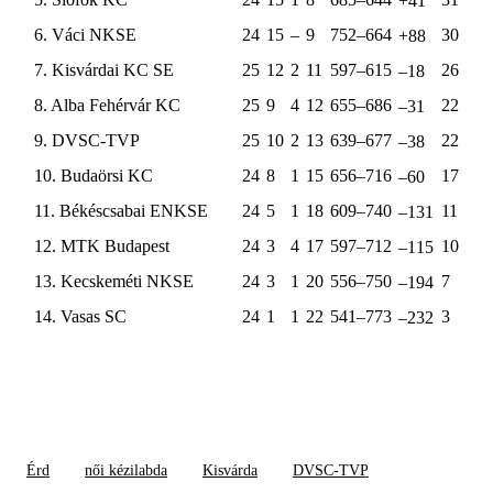
+41
6. Váci NKSE
24
15
–
9
752–664
30
+88
7. Kisvárdai KC SE
25
12
2
11
597–615
26
–18
8. Alba Fehérvár KC
25
9
4
12
655–686
22
–31
9. DVSC-TVP
25
10
2
13
639–677
22
–38
10. Budaörsi KC
24
8
1
15
656–716
17
–60
11. Békéscsabai ENKSE
24
5
1
18
609–740
11
–131
12. MTK Budapest
24
3
4
17
597–712
10
–115
13. Kecskeméti NKSE
24
3
1
20
556–750
7
–194
14. Vasas SC
24
1
1
22
541–773
3
–232
Érd
női kézilabda
Kisvárda
DVSC-TVP