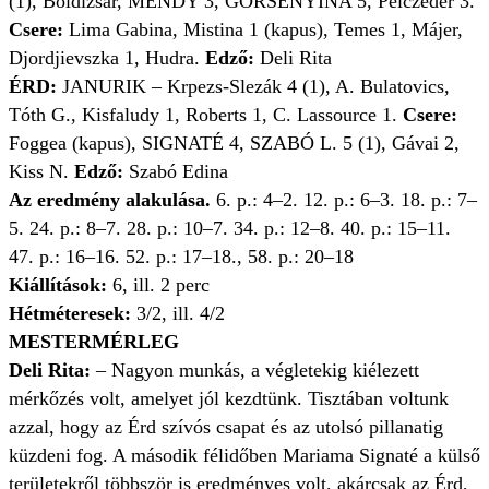
(1), Boldizsár, MENDY 3, GORSENYINA 5, Pelczéder 3.
Csere:
Lima Gabina, Mistina 1 (kapus), Temes 1, Májer,
Djordjievszka 1, Hudra.
Edző:
Deli Rita
ÉRD:
JANURIK – Krpezs-Slezák 4 (1), A. Bulatovics,
Tóth G., Kisfaludy 1, Roberts 1, C. Lassource 1.
Csere:
Foggea (kapus), SIGNATÉ 4, SZABÓ L. 5 (1), Gávai 2,
Kiss N.
Edző:
Szabó Edina
Az eredmény alakulása.
6. p.: 4–2. 12. p.: 6–3. 18. p.: 7–
5. 24. p.: 8–7. 28. p.: 10–7. 34. p.: 12–8. 40. p.: 15–11.
47. p.: 16–16. 52. p.: 17–18., 58. p.: 20–18
Kiállítások:
6, ill. 2 perc
Hétméteresek:
3/2, ill. 4/2
MESTERMÉRLEG
Deli Rita:
– Nagyon munkás, a végletekig kiélezett
mérkőzés volt, amelyet jól kezdtünk. Tisztában voltunk
azzal, hogy az Érd szívós csapat és az utolsó pillanatig
küzdeni fog. A második félidőben Mariama Signaté a külső
területekről többször is eredményes volt, akárcsak az Érd,