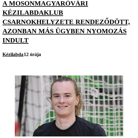
A MOSONMAGYARÓVÁRI
KÉZILABDAKLUB
CSARNOKHELYZETE RENDEZŐDÖTT,
AZONBAN MÁS ÜGYBEN NYOMOZÁS
INDULT
Kézilabda
12 órája