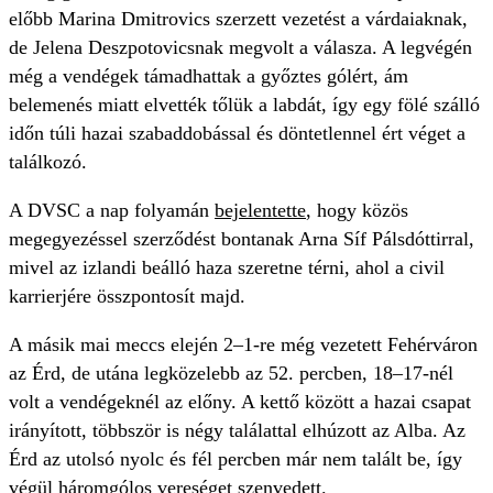
előbb Marina Dmitrovics szerzett vezetést a várdaiaknak,
de Jelena Deszpotovicsnak megvolt a válasza. A legvégén
még a vendégek támadhattak a győztes gólért, ám
belemenés miatt elvették tőlük a labdát, így egy fölé szálló
időn túli hazai szabaddobással és döntetlennel ért véget a
találkozó.
A DVSC a nap folyamán
bejelentette
, hogy közös
megegyezéssel szerződést bontanak Arna Síf Pálsdóttirral,
mivel az izlandi beálló haza szeretne térni, ahol a civil
karrierjére összpontosít majd.
A másik mai meccs elején 2–1-re még vezetett Fehérváron
az Érd, de utána legközelebb az 52. percben, 18–17-nél
volt a vendégeknél az előny. A kettő között a hazai csapat
irányított, többször is négy találattal elhúzott az Alba. Az
Érd az utolsó nyolc és fél percben már nem talált be, így
végül háromgólos vereséget szenvedett.