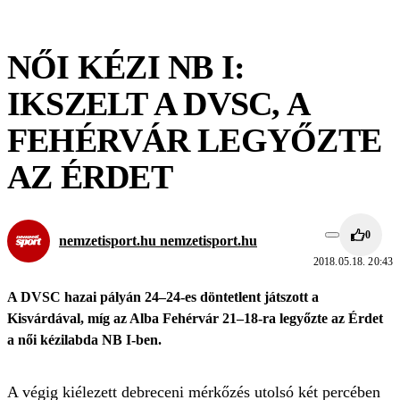
NŐI KÉZI NB I:
IKSZELT A DVSC, A
FEHÉRVÁR LEGYŐZTE
AZ ÉRDET
0
nemzetisport.hu nemzetisport.hu
2018.05.18. 20:43
A DVSC hazai pályán 24–24-es döntetlent játszott a
Kisvárdával, míg az Alba Fehérvár 21–18-ra legyőzte az Érdet
a női kézilabda NB I-ben.
A végig kiélezett debreceni mérkőzés utolsó két percében