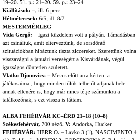
19–20. 51. p.: 21–20. 59. p.: 23–24
Kiállítások:
–, ill. 6 perc
Hétméteresek:
6/5, ill. 8/7
MESTERMÉRLEG
Vida Gergő:
– Igazi küzdelem volt a pályán. Támadásban
azt csináltuk, amit elterveztünk, de sorsdöntő
szituációkban hibáztunk tiszta ziccereket. Szerettünk volna
visszavágni a januári vereségért a Kisvárdának, végül
igazságos döntetlen született.
Vlatko Djonovics:
– Meccs előtt arra kértem a
játékosaimat, hogy minden tőlük telhetőt adjanak bele
annak ellenére is, hogy már nincs tétje számunkra a
találkozónak, s ezt vissza is láttam.
ALBA FEHÉRVÁR KC–ÉRD 21–18 (10–8)
Székesfehérvár,
700 néző.
V:
Andorka, Hucker
FEHÉRVÁR:
HERR O. – Lavko 3 (1), NASCIMENTO 4