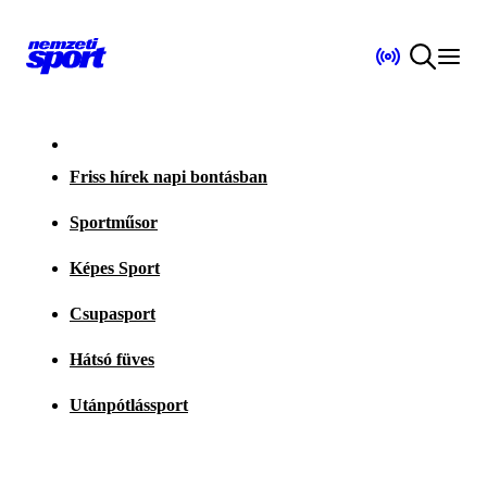
Friss hírek napi bontásban
Sportműsor
Képes Sport
Csupasport
Hátsó füves
Utánpótlássport