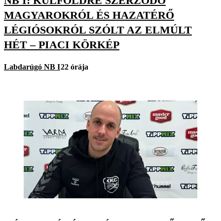
NB I: KÜLFÖLDRE SZERZŐDŐ
MAGYAROKRÓL ÉS HAZATÉRŐ
LÉGIÓSOKRÓL SZÓLT AZ ELMÚLT
HÉT – PIACI KÖRKÉP
Labdarúgó NB I
22 órája