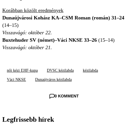
Korábban közölt eredmények
Dunaújvárosi Kohász KA–CSM Roman (román) 31–24
(14–15)
Visszavágó: október 22.
Buxtehuder SV (német)–Váci NKSE 33–26
(15–14)
Visszavágó: október 21.
női kézi EHF-kupa
DVSC kézilabda
kézilabda
Váci NKSE
Dunaújváros kézilabda
0 KOMMENT
Legfrissebb hírek