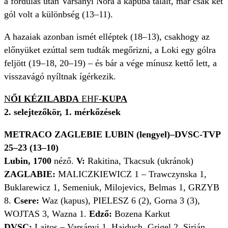
a fordulás után Varsányi Nóra a kapuba talált, már csak két
gól volt a különbség (13–11).
A hazaiak azonban ismét elléptek (18–13), csakhogy az
előnyüket ezúttal sem tudták megőrizni, a Loki egy gólra
feljött (19–18, 20–19) – és bár a vége mínusz kettő lett, a
visszavágó nyíltnak ígérkezik.
N
ŐI KÉZILABDA
EHF-
KUPA
2. selejtezőkör, 1. mérkőzések
METRACO ZAGLEBIE LUBIN (lengyel)–DVSC-TVP
25–23 (13–10)
Lubin, 1700
néző.
V:
Rakitina, Tkacsuk (ukránok)
ZAGLABIE:
MALICZKIEWICZ 1 – Trawczynska 1,
Buklarewicz 1, Semeniuk, Milojevics, Belmas 1, GRZYB
8.
Csere:
Waz (kapus), PIELESZ 6 (2), Gorna 3 (3),
WOJTAS 3, Wazna 1.
Edző:
Bozena Karkut
DVSC:
Lajtos – Varsányi 1, Hajduch, Grigel 2, Sirián,