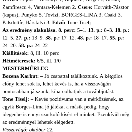
Zamfirescu 4, Vantara-Kelemen 2.
Csere:
Horváth-Pásztor
(kapus), Punyko 5, Tóvizi, BORGES-LIMA 3, Csáki 3,
Palsdottír, Hársfalvi 3.
Edző:
Tone Tiselj
Az eredmény alakulása. 8. perc:
5–1.
13. p.:
8–3.
18. p.:
12–5.
27. p.:
13–9.
38. p.:
17–12.
48. p.:
18–17.
55. p.:
24–20.
58. p.:
24–22
Kiállítások:
8, ill. 10 perc
Hétméteresek:
6/5, ill. 1/0
MESTERMÉRLEG
Bozena Karkut:
– Jó csapattal találkoztunk. A kétgólos
előny lehet sok is, lehet kevés is, ha a visszavágón
pontosabban játszunk, kiharcolhatjuk a továbbjutást.
Tone Tiselj:
– Kevés pozitívuma van a mérkőzésnek, az
egyik Borges-Lima jó játéka, a másik pedig, hogy
idegenbe is ennyi szurkoló kísért el minket. Ezenkívül még
az eredménnyel lehetek elégedett.
Visszavágó: október 22.