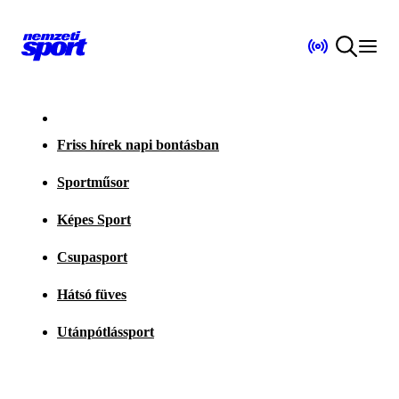
Friss hírek napi bontásban
Sportműsor
Képes Sport
Csupasport
Hátsó füves
Utánpótlássport