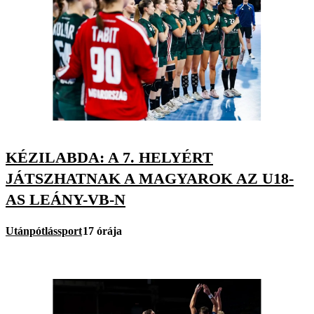
KÉZILABDA: A 7. HELYÉRT
JÁTSZHATNAK A MAGYAROK AZ U18-
AS LEÁNY-VB-N
Utánpótlássport
17 órája