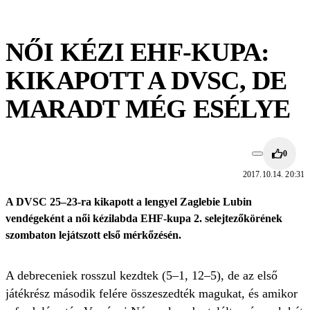
NŐI KÉZI EHF-KUPA:
KIKAPOTT A DVSC, DE
MARADT MÉG ESÉLYE
0
2017.10.14. 20:31
A DVSC 25–23-ra kikapott a lengyel Zaglebie Lubin
vendégeként a női kézilabda EHF-kupa 2. selejtezőkörének
szombaton lejátszott első mérkőzésén.
A debreceniek rosszul kezdtek (5–1, 12–5), de az első
játékrész második felére összeszedték magukat, és amikor