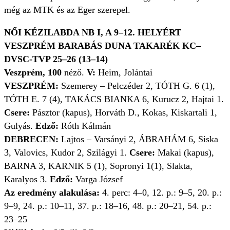
még az MTK és az Eger szerepel.
NŐI KÉZILABDA NB I, A 9–12. HELYÉRT
VESZPRÉM BARABÁS DUNA TAKARÉK KC–
DVSC-TVP 25–26 (13–14)
Veszprém, 100
néző.
V:
Heim, Jolántai
VESZPRÉM:
Szemerey – Pelczéder 2, TÓTH G. 6 (1),
TÓTH E. 7 (4), TAKÁCS BIANKA 6, Kurucz 2, Hajtai 1.
Csere:
Pásztor (kapus), Horváth D., Kokas, Kiskartali 1,
Gulyás.
Edző:
Róth Kálmán
DEBRECEN:
Lajtos – Varsányi 2, ÁBRAHÁM 6, Siska
3, Valovics, Kudor 2, Szilágyi 1.
Csere:
Makai (kapus),
BARNA 3, KARNIK 5 (1), Sopronyi 1(1), Slakta,
Karalyos 3.
Edző:
Varga József
Az eredmény alakulása:
4. perc: 4–0, 12. p.: 9–5, 20. p.:
9–9, 24. p.: 10–11, 37. p.: 18–16, 48. p.: 20–21, 54. p.:
23–25