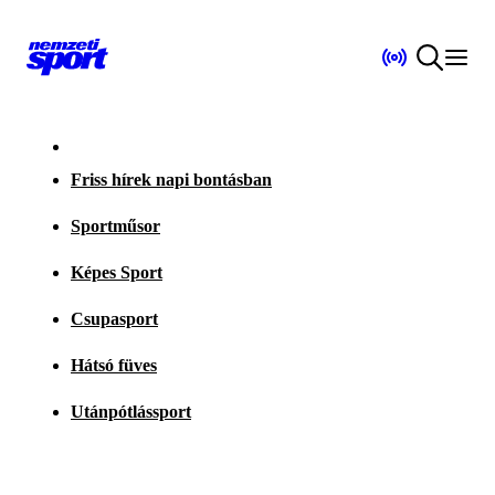
Friss hírek napi bontásban
Sportműsor
Képes Sport
Csupasport
Hátsó füves
Utánpótlássport