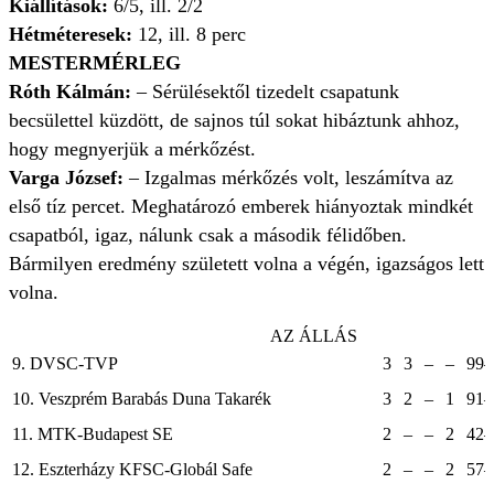
Kiállítások:
6/5, ill. 2/2
Hétméteresek:
12, ill. 8 perc
MESTERMÉRLEG
Róth Kálmán:
– Sérülésektől tizedelt csapatunk
becsülettel küzdött, de sajnos túl sokat hibáztunk ahhoz,
hogy megnyerjük a mérkőzést.
Varga József:
– Izgalmas mérkőzés volt, leszámítva az
első tíz percet. Meghatározó emberek hiányoztak mindkét
csapatból, igaz, nálunk csak a második félidőben.
Bármilyen eredmény született volna a végén, igazságos lett
volna.
AZ ÁLLÁS
9. DVSC-TVP
3
3
–
–
99–
10. Veszprém Barabás Duna Takarék
3
2
–
1
91–
11. MTK-Budapest SE
2
–
–
2
42–
12. Eszterházy KFSC-Globál Safe
2
–
–
2
57–