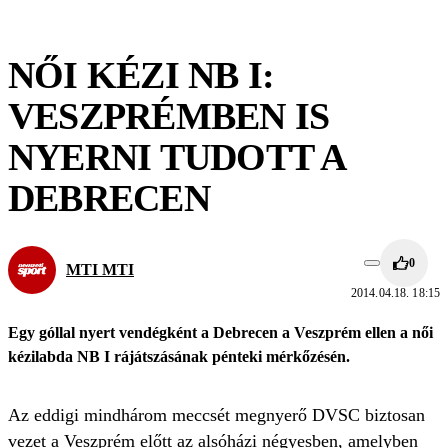
NŐI KÉZI NB I:
VESZPRÉMBEN IS
NYERNI TUDOTT A
DEBRECEN
0
MTI MTI
2014.04.18. 18:15
Egy góllal nyert vendégként a Debrecen a Veszprém ellen a női
kézilabda NB I rájátszásának pénteki mérkőzésén.
Az eddigi mindhárom meccsét megnyerő DVSC biztosan
vezet a Veszprém előtt az alsóházi négyesben, amelyben