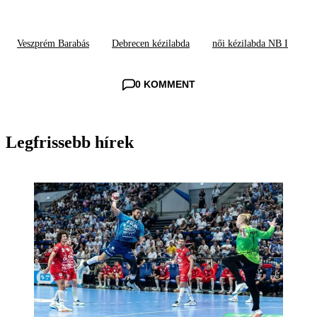
Veszprém Barabás
Debrecen kézilabda
női kézilabda NB I
0 KOMMENT
Legfrissebb hírek