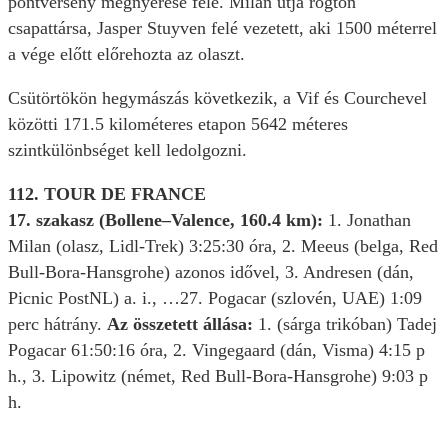
pontverseny megnyerése felé. Milan útja rögtön
csapattársa, Jasper Stuyven felé vezetett, aki 1500 méterrel
a vége előtt előrehozta az olaszt.
Csütörtökön hegymászás következik, a Vif és Courchevel
közötti 171.5 kilométeres etapon 5642 méteres
szintkülönbséget kell ledolgozni.
112. TOUR DE FRANCE
17. szakasz (Bollene–Valence, 160.4 km):
1. Jonathan
Milan (olasz, Lidl-Trek) 3:25:30 óra, 2. Meeus (belga, Red
Bull-Bora-Hansgrohe) azonos idővel, 3. Andresen (dán,
Picnic PostNL) a. i., …27. Pogacar (szlovén, UAE) 1:09
perc hátrány.
Az összetett állása:
1. (sárga trikóban) Tadej
Pogacar 61:50:16 óra, 2. Vingegaard (dán, Visma) 4:15 p
h., 3. Lipowitz (német, Red Bull-Bora-Hansgrohe) 9:03 p
h.