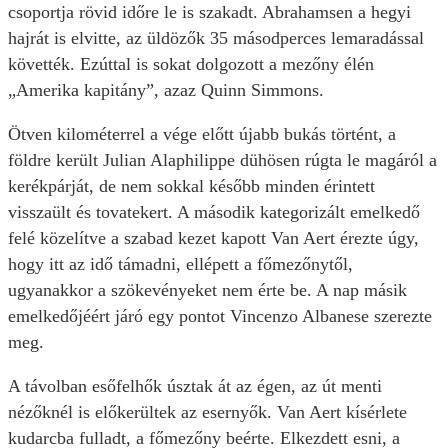
csoportja rövid időre le is szakadt. Abrahamsen a hegyi
hajrát is elvitte, az üldözők 35 másodperces lemaradással
követték. Ezúttal is sokat dolgozott a mezőny élén
„Amerika kapitány”, azaz Quinn Simmons.
Ötven kilométerrel a vége előtt újabb bukás történt, a
földre került Julian Alaphilippe dühösen rúgta le magáról a
kerékpárját, de nem sokkal később minden érintett
visszaült és tovatekert. A második kategorizált emelkedő
felé közelítve a szabad kezet kapott Van Aert érezte úgy,
hogy itt az idő támadni, ellépett a főmezőnytől,
ugyanakkor a szökevényeket nem érte be. A nap másik
emelkedőjéért járó egy pontot Vincenzo Albanese szerezte
meg.
A távolban esőfelhők úsztak át az égen, az út menti
nézőknél is előkerültek az esernyők. Van Aert kísérlete
kudarcba fulladt, a főmezőny beérte. Elkezdett esni, a