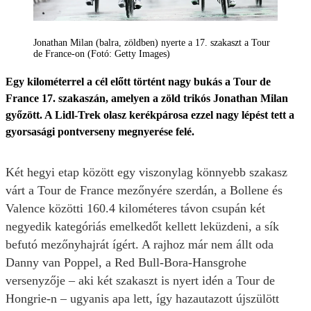
Jonathan Milan (balra, zöldben) nyerte a 17. szakaszt a Tour
de France-on (Fotó: Getty Images)
Egy kilométerrel a cél előtt történt nagy bukás a Tour de
France 17. szakaszán, amelyen a zöld trikós Jonathan Milan
győzött. A Lidl-Trek olasz kerékpárosa ezzel nagy lépést tett a
gyorsasági pontverseny megnyerése felé.
Két hegyi etap között egy viszonylag könnyebb szakasz
várt a Tour de France mezőnyére szerdán, a Bollene és
Valence közötti 160.4 kilométeres távon csupán két
negyedik kategóriás emelkedőt kellett leküzdeni, a sík
befutó mezőnyhajrát ígért. A rajhoz már nem állt oda
Danny van Poppel, a Red Bull-Bora-Hansgrohe
versenyzője – aki két szakaszt is nyert idén a Tour de
Hongrie-n – ugyanis apa lett, így hazautazott újszülött