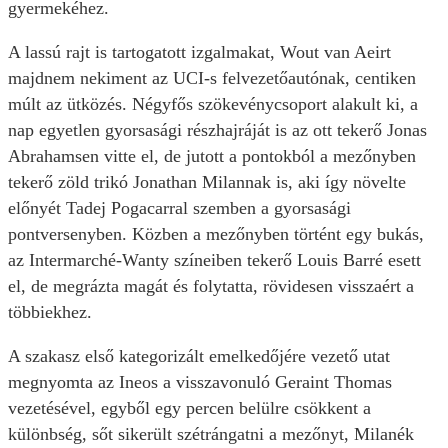
gyermekéhez.
A lassú rajt is tartogatott izgalmakat, Wout van Aeirt
majdnem nekiment az UCI-s felvezetőautónak, centiken
múlt az ütközés. Négyfős szökevénycsoport alakult ki, a
nap egyetlen gyorsasági részhajráját is az ott tekerő Jonas
Abrahamsen vitte el, de jutott a pontokból a mezőnyben
tekerő zöld trikó Jonathan Milannak is, aki így növelte
előnyét Tadej Pogacarral szemben a gyorsasági
pontversenyben. Közben a mezőnyben történt egy bukás,
az Intermarché-Wanty színeiben tekerő Louis Barré esett
el, de megrázta magát és folytatta, rövidesen visszaért a
többiekhez.
A szakasz első kategorizált emelkedőjére vezető utat
megnyomta az Ineos a visszavonuló Geraint Thomas
vezetésével, egyből egy percen belülre csökkent a
különbség, sőt sikerült szétrángatni a mezőnyt, Milanék