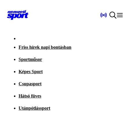
Friss hírek napi bontásban
Sportműsor
Képes Sport
Csupasport
Hátsó füves
Utánpótlássport