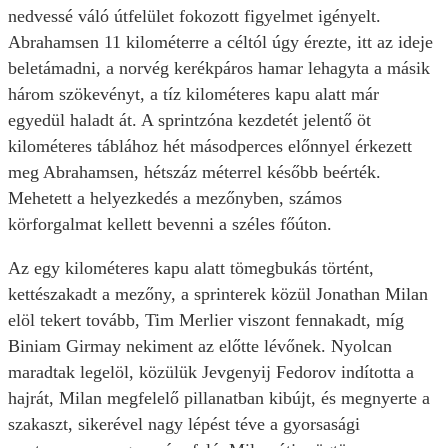
nedvessé váló útfelület fokozott figyelmet igényelt.
Abrahamsen 11 kilométerre a céltól úgy érezte, itt az ideje
beletámadni, a norvég kerékpáros hamar lehagyta a másik
három szökevényt, a tíz kilométeres kapu alatt már
egyedül haladt át. A sprintzóna kezdetét jelentő öt
kilométeres táblához hét másodperces előnnyel érkezett
meg Abrahamsen, hétszáz méterrel később beérték.
Mehetett a helyezkedés a mezőnyben, számos
körforgalmat kellett bevenni a széles főúton.
Az egy kilométeres kapu alatt tömegbukás történt,
kettészakadt a mezőny, a sprinterek közül Jonathan Milan
elöl tekert tovább, Tim Merlier viszont fennakadt, míg
Biniam Girmay nekiment az előtte lévőnek. Nyolcan
maradtak legelöl, közülük Jevgenyij Fedorov indította a
hajrát, Milan megfelelő pillanatban kibújt, és megnyerte a
szakaszt, sikerével nagy lépést téve a gyorsasági