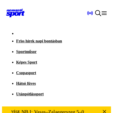
Friss hírek napi bontásban
Sportműsor
Képes Sport
Csupasport
Hátsó füves
Utánpótlássport
NB I: Vasas–Zalaegerszeg 5–0
VÉGE