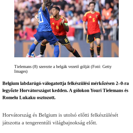
Tielemans (8) szerezte a belgák vezető gólját (Fotó: Getty
Images)
Belgium labdarúgó-válogatottja felkészülési mérkőzésen 2–0-ra
legyőzte Horvátországot kedden. A gólokon Youri Tielemans és
Romelu Lukaku osztozott.
Horvátország és Belgium is utolsó előtti felkészülését
játszotta a tengerentúli világbajnokság előtt.