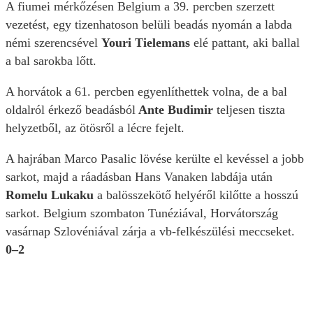
A fiumei mérkőzésen Belgium a 39. percben szerzett
vezetést, egy tizenhatoson belüli beadás nyomán a labda
némi szerencsével
Youri Tielemans
elé pattant, aki ballal
a bal sarokba lőtt.
A horvátok a 61. percben egyenlíthettek volna, de a bal
oldalról érkező beadásból
Ante Budimir
teljesen tiszta
helyzetből, az ötösről a lécre fejelt.
A hajrában Marco Pasalic lövése kerülte el kevéssel a jobb
sarkot, majd a ráadásban Hans Vanaken labdája után
Romelu Lukaku
a balösszekötő helyéről kilőtte a hosszú
sarkot. Belgium szombaton Tunéziával, Horvátország
vasárnap Szlovéniával zárja a vb-felkészülési meccseket.
0–2