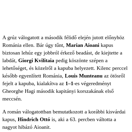
A grúz válogatott a második félidő elején jutott előnyhöz
Románia ellen. Bár úgy tűnt,
Marian Aioani
kapus
biztosan lehúz egy jobbról érkező beadást, de kiejtette a
labdát,
Giorgi Kvilitaia
pedig köszönte szépen a
lehetőséget, és közelről a kapuba helyezett. Kilenc perccel
később egyenlített Románia,
Louis Munteanu
az ötösről
fejelt a kapuba, kialakítva az
1–1
-es végeredményt
Gheorghe Hagi második kapitányi korszakának első
meccsén.
A román válogatottban bemutatkozott a korábbi kisvárdai
kapus,
Hindrich Ottó
is, aki a 63. percben váltotta a
nagyot hibázó Aioanit.