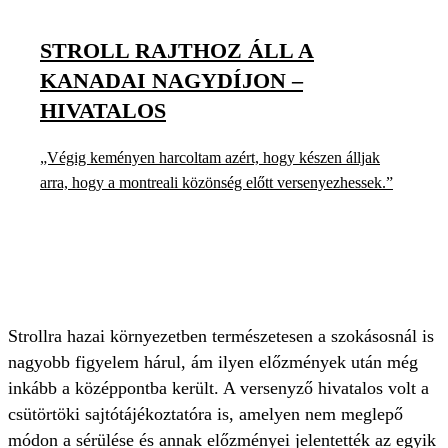
STROLL RAJTHOZ ÁLL A
KANADAI NAGYDÍJON –
HIVATALOS
„Végig keményen harcoltam azért, hogy készen álljak
arra, hogy a montreali közönség előtt versenyezhessek.”
Strollra hazai környezetben természetesen a szokásosnál is
nagyobb figyelem hárul, ám ilyen előzmények után még
inkább a középpontba került. A versenyző hivatalos volt a
csütörtöki sajtótájékoztatóra is, amelyen nem meglepő
módon a sérülése és annak előzményei jelentették az egyik