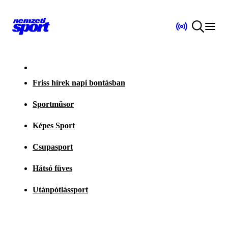
Friss hírek napi bontásban
Sportműsor
Képes Sport
Csupasport
Hátsó füves
Utánpótlássport