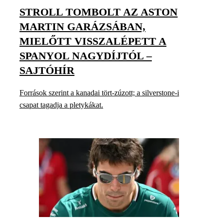
STROLL TOMBOLT AZ ASTON
MARTIN GARÁZSÁBAN,
MIELŐTT VISSZALÉPETT A
SPANYOL NAGYDÍJTÓL –
SAJTÓHÍR
Források szerint a kanadai tört-zúzott; a silverstone-i
csapat tagadja a pletykákat.