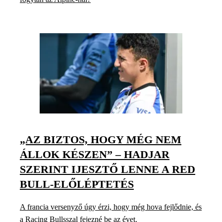
„AZ BIZTOS, HOGY MÉG NEM
ÁLLOK KÉSZEN” – HADJAR
SZERINT IJESZTŐ LENNE A RED
BULL-ELŐLÉPTETÉS
A francia versenyző úgy érzi, hogy még hova fejlődnie, és
a Racing Bullsszal fejezné be az évet.