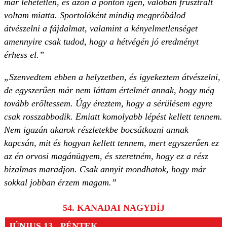
már lehetetlen, és azon a ponton igen, valóban frusztrált
voltam miatta. Sportolóként mindig megpróbálod
átvészelni a fájdalmat, valamint a kényelmetlenséget
amennyire csak tudod, hogy a hétvégén jó eredményt
érhess el.”
„Szenvedtem ebben a helyzetben, és igyekeztem átvészelni,
de egyszerűen már nem láttam értelmét annak, hogy még
tovább erőltessem. Úgy éreztem, hogy a sérülésem egyre
csak rosszabbodik. Emiatt komolyabb lépést kellett tennem.
Nem igazán akarok részletekbe bocsátkozni annak
kapcsán, mit és hogyan kellett tennem, mert egyszerűen ez
az én orvosi magánügyem, és szeretném, hogy ez a rész
bizalmas maradjon. Csak annyit mondhatok, hogy már
sokkal jobban érzem magam.”
54. KANADAI NAGYDÍJ
JÚNIUS 13., PÉNTEK