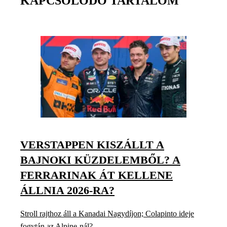
KAPCSOLÓDÓ TARTALOM
VERSTAPPEN KISZÁLLT A
BAJNOKI KÜZDELEMBŐL? A
FERRARINAK ÁT KELLENE
ÁLLNIA 2026-RA?
Stroll rajthoz áll a Kanadai Nagydíjon; Colapinto ideje
fogytán az Alpine-nál?