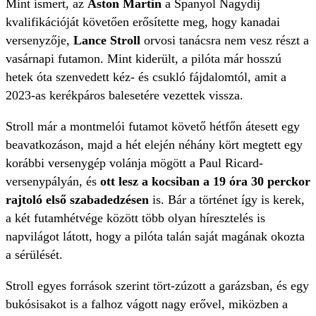
Mint ismert, az
Aston Martin
a Spanyol Nagydíj
kvalifikációját követően erősítette meg, hogy kanadai
versenyzője,
Lance Stroll
orvosi tanácsra nem vesz részt a
vasárnapi futamon. Mint kiderült, a pilóta már hosszú
hetek óta szenvedett kéz- és csukló fájdalomtól, amit a
2023-as kerékpáros balesetére vezettek vissza.
Stroll már a montmelói futamot követő hétfőn átesett egy
beavatkozáson, majd a hét elején néhány kört megtett egy
korábbi versenygép volánja mögött a Paul Ricard-
versenypályán, és
ott lesz a kocsiban a 19 óra 30 perckor
rajtoló első szabadedzésen
is. Bár a történet így is kerek,
a két futamhétvége között több olyan híresztelés is
napvilágot látott, hogy a pilóta talán saját magának okozta
a sérülését.
Stroll egyes források szerint tört-zúzott a garázsban, és egy
bukósisakot is a falhoz vágott nagy erővel, miközben a