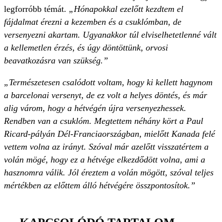
legforróbb témát.
„Hónapokkal ezelőtt kezdtem el
fájdalmat érezni a kezemben és a csuklómban, de
versenyezni akartam. Ugyanakkor túl elviselhetetlenné vált
a kellemetlen érzés, és úgy döntöttünk, orvosi
beavatkozásra van szükség.”
„Természetesen csalódott voltam, hogy ki kellett hagynom
a barcelonai versenyt, de ez volt a helyes döntés, és már
alig várom, hogy a hétvégén újra versenyezhessek.
Rendben van a csuklóm. Megtettem néhány kört a Paul
Ricard-pályán Dél-Franciaországban, mielőtt Kanada felé
vettem volna az irányt. Szóval már azelőtt visszatértem a
volán mögé, hogy ez a hétvége elkezdődött volna, ami a
hasznomra válik. Jól éreztem a volán mögött, szóval teljes
mértékben az előttem álló hétvégére összpontosítok.”