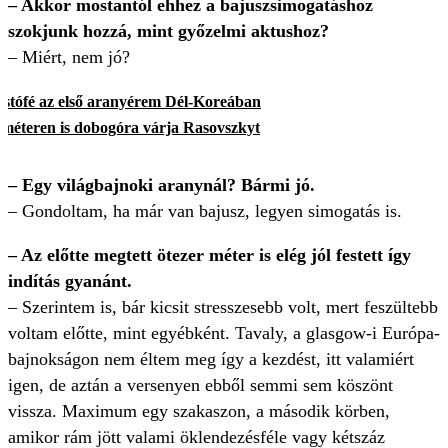
– Akkor mostantól ehhez a bajuszsimogatáshoz
szokjunk hozzá, mint győzelmi aktushoz?
–
Miért, nem jó?
stófé az első aranyérem Dél-Koreában
lométeren is dobogóra várja Rasovszkyt
–
Egy világbajnoki aranynál? Bármi jó.
–
Gondoltam, ha már van bajusz, legyen simogatás is.
–
Az előtte megtett ötezer méter is elég jól festett így
indítás gyanánt.
–
Szerintem is, bár kicsit stresszesebb volt, mert feszültebb
voltam előtte, mint egyébként. Tavaly, a glasgow-i Európa-
bajnokságon nem éltem meg így a kezdést, itt valamiért
igen, de aztán a versenyen ebből semmi sem köszönt
vissza. Maximum egy szakaszon, a második körben,
amikor rám jött valami öklendezésféle vagy kétszáz