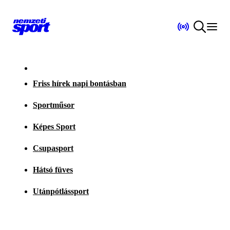
Friss hírek napi bontásban
Sportműsor
Képes Sport
Csupasport
Hátsó füves
Utánpótlássport