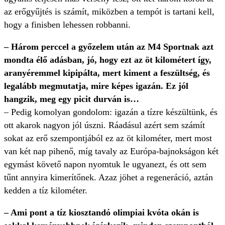
az erőgyűjtés is számít, miközben a tempót is tartani kell,
hogy a finisben lehessen robbanni.
–
Három perccel a győzelem után az M4 Sportnak azt
mondta élő adásban, jó, hogy ezt az öt kilométert így,
aranyéremmel kipipálta, mert kiment a feszültség, és
legalább megmutatja, mire képes igazán. Ez jól
hangzik, meg egy picit durván is…
–
Pedig komolyan gondolom: igazán a tízre készültünk, és
ott akarok nagyon jól úszni. Ráadásul azért sem számít
sokat az erő szempontjából ez az öt kilométer, mert most
van két nap pihenő, míg tavaly az Európa-bajnokságon két
egymást követő napon nyomtuk le ugyanezt, és ott sem
tűnt annyira kimerítőnek. Azaz jöhet a regeneráció, aztán
kedden a tíz kilométer.
–
Ami pont a tíz kiosztandó olimpiai kvóta okán is