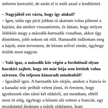
méteren keresztül, de aztán el is múlt azzal a lendülettel.
–
Nagyjából ezt várta, hogy így alakul?
–
Igen, talán egy picit jobban rá akartam volna pihenni a
hajrára, ám amikor visszanéztem, és láttam, hogy milyen
öldöklés megy a második-harmadik vonalban, akkor úgy
döntöttem, jobb nekem ott elöl. Hamarabb indítottam meg
a hajrát, mint terveztem, de bírtam erővel simán, úgyhogy
örülök most nagyon.
–
Való igaz, a második kör végén a fordulónál olyan
harakiri zajlott, hogy ott már bója sem lettünk volna
szívesen. Ön teljesen kimaradt mindenből?
–
Igazából igen. A harmadik kör elején, amikor a francia és
a kanadai srác próbált velem jönni, és éreztem, hogy
igyekeznek rám zárni két oldalról, azt mondtam, ebből
most itt elég, úgyhogy a hónom alá vettem a franciát, egy
mozdulattal átraktam a másik oldalamra, hogy