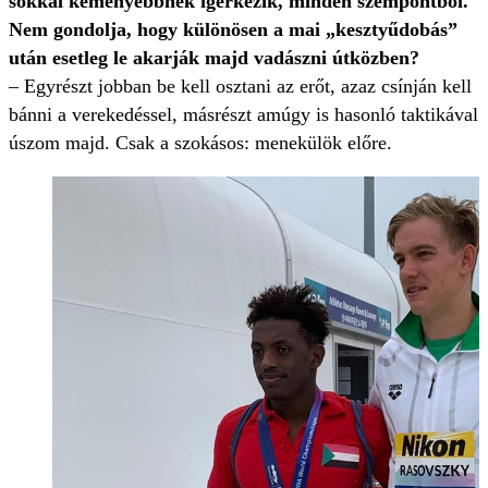
sokkal keményebbnek ígérkezik, minden szempontból.
Nem gondolja, hogy különösen a mai „kesztyűdobás”
után esetleg le akarják majd vadászni útközben?
–
Egyrészt jobban be kell osztani az erőt, azaz csínján kell
bánni a verekedéssel, másrészt amúgy is hasonló taktikával
úszom majd. Csak a szokásos: menekülök előre.