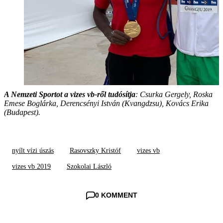
A Nemzeti Sportot a vizes vb-ről tudósítja
: Csurka Gergely, Roska
Emese Boglárka, Derencsényi István (Kvangdzsu), Kovács Erika
(Budapest).
nyílt vízi úszás
Rasovszky Kristóf
vizes vb
vizes vb 2019
Szokolai László
0 KOMMENT