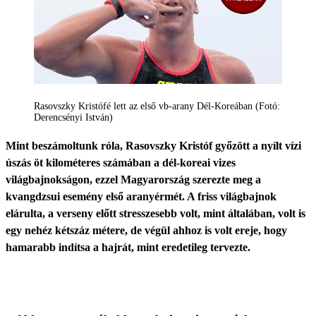
Rasovszky Kristófé lett az első vb-arany Dél-Koreában (Fotó:
Derencsényi István)
Mint beszámoltunk róla, Rasovszky Kristóf győzött a nyílt vízi
úszás öt kilométeres számában a dél-koreai vizes
világbajnokságon, ezzel Magyarország szerezte meg a
kvangdzsui esemény első aranyérmét. A friss világbajnok
elárulta, a verseny előtt stresszesebb volt, mint általában, volt is
egy nehéz kétszáz métere, de végül ahhoz is volt ereje, hogy
hamarabb indítsa a hajrát, mint eredetileg tervezte.