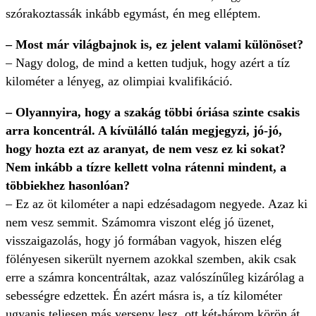
szórakoztassák inkább egymást, én meg elléptem.
–
Most már világbajnok is, ez jelent valami különöset?
–
Nagy dolog, de mind a ketten tudjuk, hogy azért a tíz
kilométer a lényeg, az olimpiai kvalifikáció.
–
Olyannyira, hogy a szakág többi óriása szinte csakis
arra koncentrál. A kívülálló talán megjegyzi, jó-jó,
hogy hozta ezt az aranyat, de nem vesz ez ki sokat?
Nem inkább a tízre kellett volna rátenni mindent, a
többiekhez hasonlóan?
–
Ez az öt kilométer a napi edzésadagom negyede. Azaz ki
nem vesz semmit. Számomra viszont elég jó üzenet,
visszaigazolás, hogy jó formában vagyok, hiszen elég
fölényesen sikerült nyernem azokkal szemben, akik csak
erre a számra koncentráltak, azaz valószínűleg kizárólag a
sebességre edzettek. Én azért másra is, a tíz kilométer
ugyanis teljesen más verseny lesz, ott két-három körön át