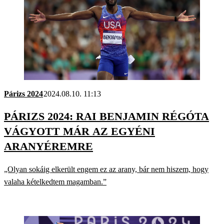
Párizs 2024
2024.08.10. 11:13
PÁRIZS 2024: RAI BENJAMIN RÉGÓTA
VÁGYOTT MÁR AZ EGYÉNI
ARANYÉREMRE
„Olyan sokáig elkerült engem ez az arany, bár nem hiszem, hogy
valaha kételkedtem magamban.”