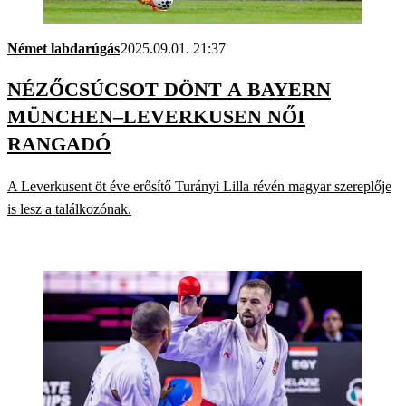
Német labdarúgás
2025.09.01. 21:37
NÉZŐCSÚCSOT DÖNT A BAYERN
MÜNCHEN–LEVERKUSEN NŐI
RANGADÓ
A Leverkusent öt éve erősítő Turányi Lilla révén magyar szereplője
is lesz a találkozónak.