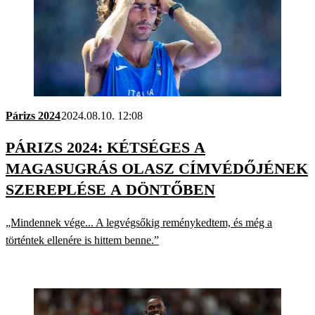
Párizs 2024
2024.08.10. 12:08
PÁRIZS 2024: KÉTSÉGES A
MAGASUGRÁS OLASZ CÍMVÉDŐJÉNEK
SZEREPLÉSE A DÖNTŐBEN
„Mindennek vége... A legvégsőkig reménykedtem, és még a
történtek ellenére is hittem benne.”