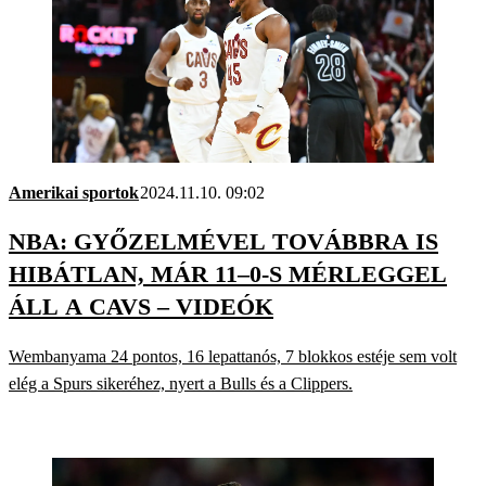
Amerikai sportok
2024.11.10. 09:02
NBA: GYŐZELMÉVEL TOVÁBBRA IS
HIBÁTLAN, MÁR 11–0-S MÉRLEGGEL
ÁLL A CAVS – VIDEÓK
Wembanyama 24 pontos, 16 lepattanós, 7 blokkos estéje sem volt
elég a Spurs sikeréhez, nyert a Bulls és a Clippers.