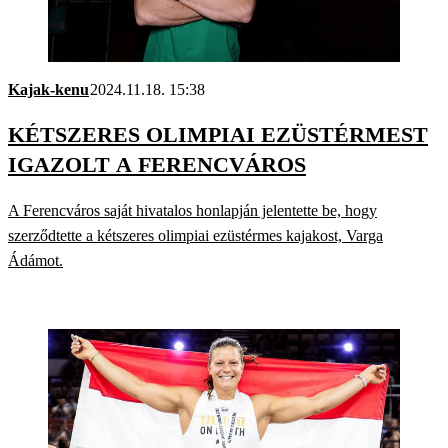
Kajak-kenu
2024.11.18. 15:38
KÉTSZERES OLIMPIAI EZÜSTÉRMEST
IGAZOLT A FERENCVÁROS
A Ferencváros saját hivatalos honlapján jelentette be, hogy
szerződtette a kétszeres olimpiai ezüstérmes kajakost, Varga
Ádámot.