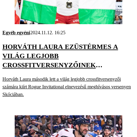
Egyéb egyéni
2024.11.12. 16:25
HORVÁTH LAURA EZÜSTÉRMES A
VILÁG LEGJOBB
CROSSFITVERSENYZŐINEK
MEGHÍVÁSOS VERSENYÉN
Horváth Laura második lett a világ legjobb crossfitversenyzői
számára kiírt Rogue Invitational elnevezésű meghívásos versenyen
Skóciában.