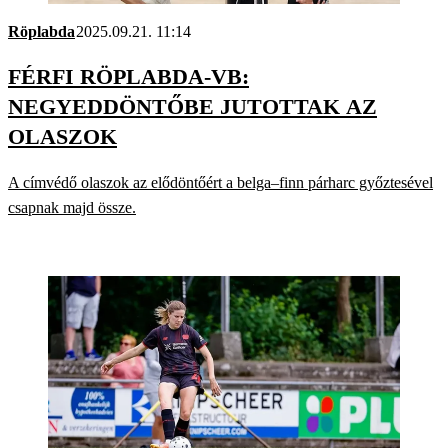
Röplabda
2025.09.21. 11:14
FÉRFI RÖPLABDA-VB:
NEGYEDDÖNTŐBE JUTOTTAK AZ
OLASZOK
A címvédő olaszok az elődöntőért a belga–finn párharc győztesével
csapnak majd össze.