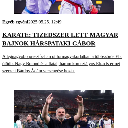
Egyéb egyéni
2025.05.25. 12:49
KARATE: TIZEDSZER LETT MAGYAR
BAJNOK HÁRSPATAKI GÁBOR
A legnagyobb presztízsharcot formagyakorlatban a többszörös Eb-
ötödik Nagy Botond és a fiatal, három korosztályos Eb-n is érmet
szerzett Bárdos Ádám versengése hozta.