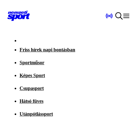
Friss hírek napi bontásban
Sportműsor
Képes Sport
Csupasport
Hátsó füves
Utánpótlássport