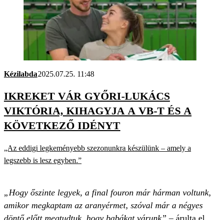
Kézilabda
2025.07.25. 11:48
IKREKET VÁR GYŐRI-LUKÁCS
VIKTÓRIA, KIHAGYJA A VB-T ÉS A
KÖVETKEZŐ IDÉNYT
„Az eddigi legkeményebb szezonunkra készülünk – amely a
legszebb is lesz egyben.”
„Hogy őszinte legyek, a final fouron már hárman voltunk,
amikor megkaptam az aranyérmet, szóval már a négyes
döntő előtt megtudtuk, hogy babákat várunk”
– árulta el