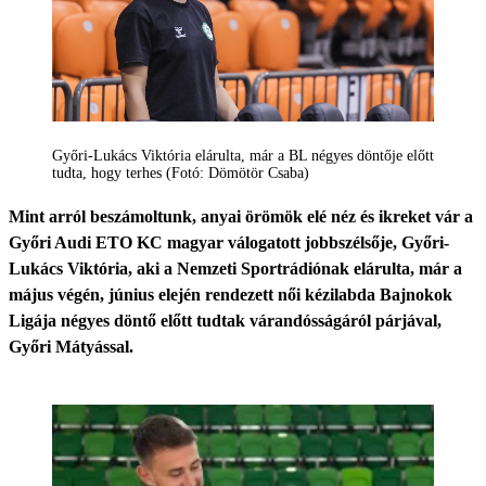
Győri-Lukács Viktória elárulta, már a BL négyes döntője előtt
tudta, hogy terhes (Fotó: Dömötör Csaba)
Mint arról beszámoltunk, anyai örömök elé néz és ikreket vár a
Győri Audi ETO KC magyar válogatott jobbszélsője, Győri-
Lukács Viktória, aki a Nemzeti Sportrádiónak elárulta, már a
május végén, június elején rendezett női kézilabda Bajnokok
Ligája négyes döntő előtt tudtak várandósságáról párjával,
Győri Mátyással.