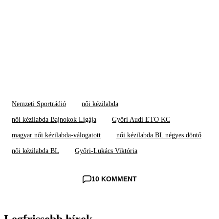
Nemzeti Sportrádió
női kézilabda
női kézilabda Bajnokok Ligája
Győri Audi ETO KC
magyar női kézilabda-válogatott
női kézilabda BL négyes döntő
női kézilabda BL
Győri-Lukács Viktória
10 KOMMENT