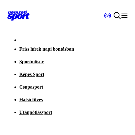
Friss hírek napi bontásban
Sportműsor
Képes Sport
Csupasport
Hátsó füves
Utánpótlássport