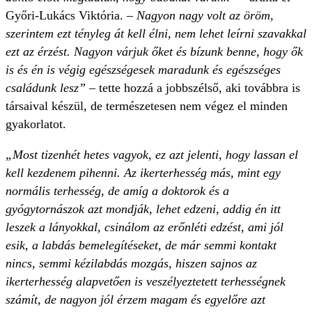
Győri-Lukács Viktória. –
Nagyon nagy volt az öröm,
szerintem ezt tényleg át kell élni, nem lehet leírni szavakkal
ezt az érzést. Nagyon várjuk őket és bízunk benne, hogy ők
is és én is végig egészségesek maradunk és egészséges
családunk lesz”
– tette hozzá a jobbszélső, aki továbbra is
társaival készül, de természetesen nem végez el minden
gyakorlatot.
„Most tizenhét hetes vagyok, ez azt jelenti, hogy lassan el
kell kezdenem pihenni. Az ikerterhesség más, mint egy
normális terhesség, de amíg a doktorok és a
gyógytornászok azt mondják, lehet edzeni, addig én itt
leszek a lányokkal, csinálom az erőnléti edzést, ami jól
esik, a labdás bemelegítéseket, de már semmi kontakt
nincs, semmi kézilabdás mozgás, hiszen sajnos az
ikerterhesség alapvetően is veszélyeztetett terhességnek
számít, de nagyon jól érzem magam és egyelőre azt