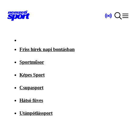
Friss hírek napi bontásban
Sportműsor
Képes Sport
Csupasport
Hátsó füves
Utánpótlássport