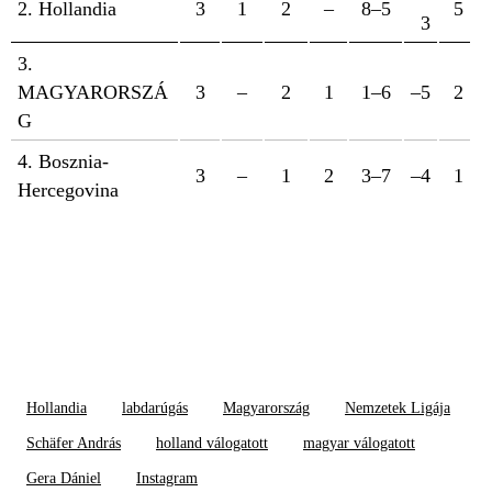
2. Hollandia
3
1
2
–
8–5
5
3
3.
MAGYARORSZÁ
3
–
2
1
1–6
–5
2
G
4. Bosznia-
3
–
1
2
3–7
–4
1
Hercegovina
Hollandia
labdarúgás
Magyarország
Nemzetek Ligája
Schäfer András
holland válogatott
magyar válogatott
Gera Dániel
Instagram