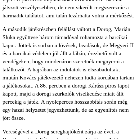
játszott veszélyesebben, de nem sikerült megszereznie a
harmadik találatot, ami talán lezárhatta volna a mérkőzést.
A második játékrészben felállást váltott a Dorog, Marián
Sluka együttese három támadóval rohamozta a barcikai
kaput. Jöttek is sorban a lövések, beadások, de Megyeri II
és a barcikai védelem jól állt a lábán, érezhető volt a
vendégeken, hogy mindenáron szeretnék megnyerni a
találkozót. A hajrában az indulatok is elszabadultak,
miután Kovács játékvezető nehezen tudta kordában tartani
a játékosokat. A 86. percben a dorogi Kárász piros lapot
kapott, majd a dorogi szurkolók viselkedése miatt állt
percekig a játék. A nyolcperces hosszabbítás során még
egy hazai helyzetet jegyezhettünk, de az egyenlítés nem
jött össze.
Vereségével a Dorog sereghajtóként zárja az évet, a