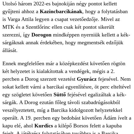
Utolsó három 2022-es bajnokiján négy pontot kellett
gyűjteni ahhoz a
Kazincbarcikának
, hogy a folytatásban
is Varga Attila legyen a csapat vezetőedzője. Mivel az
MTK és a Szentlőrinc ellen csak két pontot sikerült
szerezni, így
Dorogon
mindképpen nyerniük kellett a kék-
sárgáknak annak érdekében, hogy megmentsék edzőjük
állását.
Ennek megfelelően már a középkezdést követően rögtön
két helyzetet is kialakítottak a vendégek, mégis a 2.
percben a Dorog szerzett vezetést
Gyurácz
fejesével. Nem
sokat kellett várni a barcikai egyenlítésre, öt perc elteltével
egy szögletet követően
Süttő
fejésével egalizáltak a kék-
sárgák. A Dorog ezután főleg távoli szabadrúgásokból
veszélyeztetett, míg a Barcika kidolgozott helyzetekkel
operált. A 19. percben egy bedobást követően Ádám ívelt a
kapu elé, ahol
Kurdics
a kilépő Borsos felett a kapuba
fejelt. A játékrész folytatásában továbbra is a Barcika