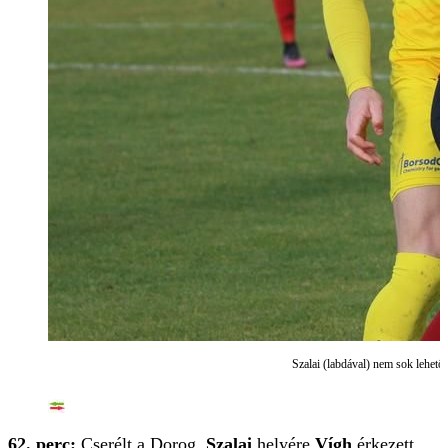
Szalai (labdával) nem sok lehető
62. perc:
Cserélt a Dorog,
Szalai
helyére
Vígh
érkezett.