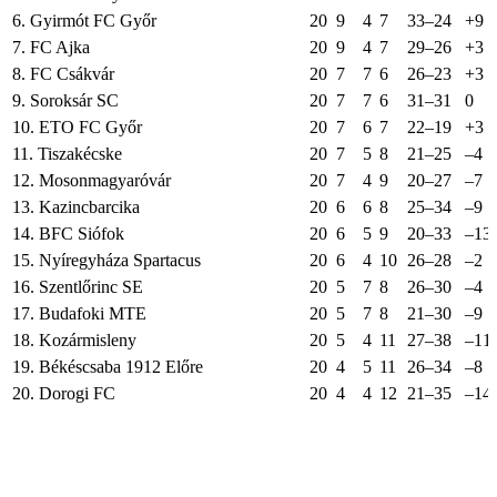
6. Gyirmót FC Győr
20
9
4
7
33–24
+9
7. FC Ajka
20
9
4
7
29–26
+3
8. FC Csákvár
20
7
7
6
26–23
+3
9. Soroksár SC
20
7
7
6
31–31
0
10. ETO FC Győr
20
7
6
7
22–19
+3
11. Tiszakécske
20
7
5
8
21–25
–4
12. Mosonmagyaróvár
20
7
4
9
20–27
–7
13. Kazincbarcika
20
6
6
8
25–34
–9
14. BFC Siófok
20
6
5
9
20–33
–13
15. Nyíregyháza Spartacus
20
6
4
10
26–28
–2
16. Szentlőrinc SE
20
5
7
8
26–30
–4
17. Budafoki MTE
20
5
7
8
21–30
–9
18. Kozármisleny
20
5
4
11
27–38
–11
19. Békéscsaba 1912 Előre
20
4
5
11
26–34
–8
20. Dorogi FC
20
4
4
12
21–35
–14