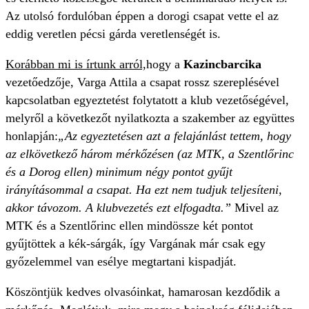
Az utolsó fordulóban éppen a dorogi csapat vette el az
eddig veretlen pécsi gárda veretlenségét is.
Korábban mi is írtunk arról,
hogy a
Kazincbarcika
vezetőedzője, Varga Attila a csapat rossz szereplésével
kapcsolatban egyeztetést folytatott a klub vezetőségével,
melyről a következőt nyilatkozta a szakember az együttes
honlapján:
„Az egyeztetésen azt a felajánlást tettem, hogy
az elkövetkező három mérkőzésen (az MTK, a Szentlőrinc
és a Dorog ellen) minimum négy pontot gyűjt
irányításommal a csapat. Ha ezt nem tudjuk teljesíteni,
akkor távozom. A klubvezetés ezt elfogadta.”
Mivel az
MTK és a Szentlőrinc ellen mindössze két pontot
gyűjtöttek a kék-sárgák, így Vargának már csak egy
győzelemmel van esélye megtartani kispadját.
Köszöntjük kedves olvasóinkat, hamarosan kezdődik a