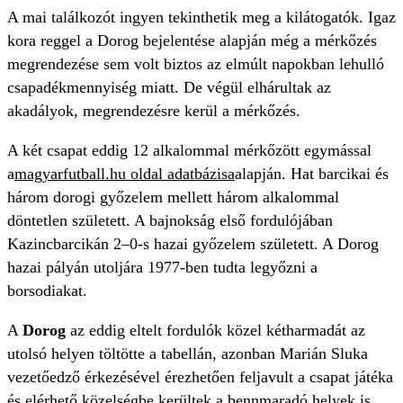
A mai találkozót ingyen tekinthetik meg a kilátogatók. Igaz
kora reggel a Dorog bejelentése alapján még a mérkőzés
megrendezése sem volt biztos az elmúlt napokban lehulló
csapadékmennyiség miatt. De végül elhárultak az
akadályok, megrendezésre kerül a mérkőzés.
A két csapat eddig 12 alkalommal mérkőzött egymással
a
magyarfutball.hu oldal adatbázisa
alapján. Hat barcikai és
három dorogi győzelem mellett három alkalommal
döntetlen született. A bajnokság első fordulójában
Kazincbarcikán 2–0-s hazai győzelem született. A Dorog
hazai pályán utoljára 1977-ben tudta legyőzni a
borsodiakat.
A
Dorog
az eddig eltelt fordulók közel kétharmadát az
utolsó helyen töltötte a tabellán, azonban Marián Sluka
vezetőedző érkezésével érezhetően feljavult a csapat játéka
és elérhető közelségbe kerültek a bennmaradó helyek is.