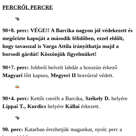
PERCRŐL PERCRE
90+8. perc: VÉGE!! A Barcika nagyon jól védekezett és
megőrizte kapuját a második félidőben, ezzel eldőlt,
hogy tavasszal is Varga Attila irányíthatja majd a
borsodi gárdát! Köszönjük figyelmüket!
90+7. perc:
Jobbról beívelt labdát a hosszún érkező
Magyari
lőtt kapura,
Megyeri II
bravúrral védett.
90+4. perc:
Kettőt cserélt a Barcika,
Székely D.
helyére
Lippai T., Kurdics
helyére
Kállai
érkezett.
90. perc:
Katarban érezhetjük magunkat, nyolc perc a