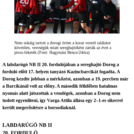
Nem sokáig tartott a dorogi öröm a korai vezető találatot
követően, vereségük miatt sereghajtóként zárták az évet a
piros-feketék (Fotó: Hagymási Bence/24óra)
A labdarúgó NB II 20. fordulójában a sereghajtó Dorog a
forduló előtt 17. helyen tanyázó Kazincbarcikát fogadta. A
Dorog kezdte jobban a mérkőzést, azonban a 19. percben már
a Barcikánál volt az előny. A második félidőben hatalmas
nyomás alatt játszottak a vendégek, azonban a Dorog nem
tudott egyenlíteni, így Varga Attila állása egy 2–1-es sikerrel
került megerősítésre a borsodiaknál.
LABDARÚGÓ NB II
20. FORDULÓ