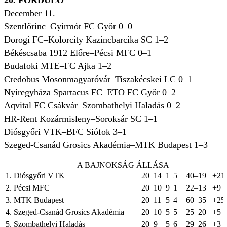
20. FORDULÓ
December 11.
Szentlőrinc–Gyirmót FC Győr 0–0
Dorogi FC–Kolorcity Kazincbarcika SC 1–2
Békéscsaba 1912 Előre–Pécsi MFC 0–1
Budafoki MTE–FC Ajka 1–2
Credobus Mosonmagyaróvár–Tiszakécskei LC 0–1
Nyíregyháza Spartacus FC–ETO FC Győr 0–2
Aqvital FC Csákvár–Szombathelyi Haladás 0–2
HR-Rent Kozármisleny–Soroksár SC 1–1
Diósgyőri VTK–BFC Siófok 3–1
Szeged-Csanád Grosics Akadémia–MTK Budapest 1–3
A BAJNOKSÁG ÁLLÁSA
1. Diósgyőri VTK
20
14
1
5
40–19
+21
2. Pécsi MFC
20
10
9
1
22–13
+9
3. MTK Budapest
20
11
5
4
60–35
+25
4. Szeged-Csanád Grosics Akadémia
20
10
5
5
25–20
+5
5. Szombathelyi Haladás
20
9
5
6
29–26
+3