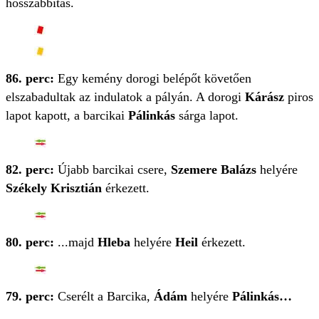
hosszabbítás.
86. perc:
Egy kemény dorogi belépőt követően
elszabadultak az indulatok a pályán. A dorogi
Kárász
piros
lapot kapott, a barcikai
Pálinkás
sárga lapot.
82. perc:
Újabb barcikai csere,
Szemere Balázs
helyére
Székely Krisztián
érkezett.
80. perc:
...majd
Hleba
helyére
Heil
érkezett.
79. perc:
Cserélt a Barcika,
Ádám
helyére
Pálinkás…