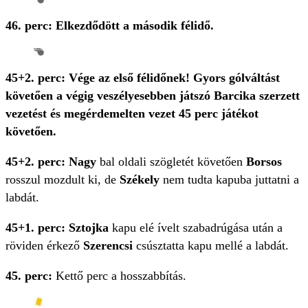
46. perc: Elkezdődött a második félidő.
45+2. perc: Vége az első félidőnek! Gyors gólváltást
követően a végig veszélyesebben játszó Barcika szerzett
vezetést és megérdemelten vezet 45 perc játékot
követően.
45+2. perc: Nagy
bal oldali szögletét követően
Borsos
rosszul mozdult ki, de
Székely
nem tudta kapuba juttatni a
labdát.
45+1. perc: Sztojka
kapu elé ívelt szabadrúgása után a
röviden érkező
Szerencsi
csúsztatta kapu mellé a labdát.
45. perc:
Kettő perc a hosszabbítás.