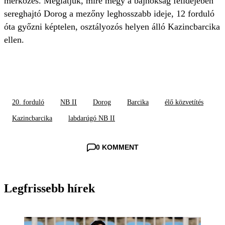
mérkőzés. Meglátjuk, mire megy a bajnokság félidejében
sereghajtó Dorog a mezőny leghosszabb ideje, 12 forduló
óta győzni képtelen, osztályozós helyen álló Kazincbarcika
ellen.
20. forduló
NB II
Dorog
Barcika
élő közvetítés
Kazincbarcika
labdarúgó NB II
0 KOMMENT
Legfrissebb hírek