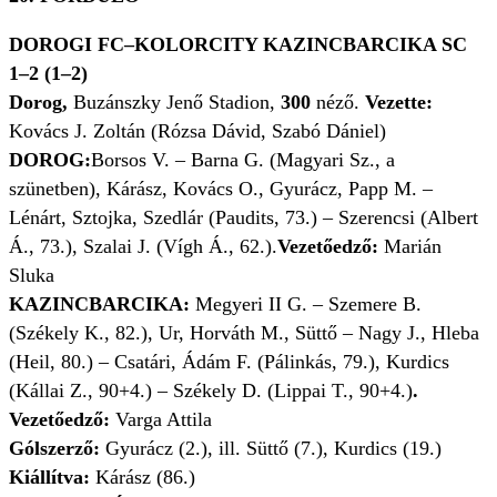
DOROGI FC–KOLORCITY KAZINCBARCIKA SC
1–2 (1–2)
Dorog,
Buzánszky Jenő Stadion,
300
néző.
Vezette:
Kovács J. Zoltán (Rózsa Dávid, Szabó Dániel)
DOROG:
Borsos V. – Barna G. (Magyari Sz., a
szünetben), Kárász, Kovács O., Gyurácz, Papp M. –
Lénárt, Sztojka, Szedlár (Paudits, 73.) – Szerencsi (Albert
Á., 73.), Szalai J. (Vígh Á., 62.).
Vezetőedző:
Marián
Sluka
KAZINCBARCIKA:
Megyeri II G. – Szemere B.
(Székely K., 82.), Ur, Horváth M., Süttő – Nagy J., Hleba
(Heil, 80.) – Csatári, Ádám F. (Pálinkás, 79.), Kurdics
(Kállai Z., 90+4.) – Székely D. (Lippai T., 90+4.)
.
Vezetőedző:
Varga Attila
Gólszerző:
Gyurácz (2.), ill. Süttő (7.), Kurdics (19.)
Kiállítva:
Kárász (86.)