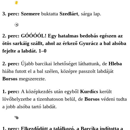
3. perc: Szemere
buktatta
Szedlárt
, sárga lap.
2. perc: GÓÓÓÓL! Egy hatalmas bedobás egészen az
ötös sarkáig szállt, ahol az érkező Gyurácz a bal alsóba
fejelte a labdát. 1–0
2. perc:
Újabb barcikai lehetőséget láthattunk, de
Hleba
hiába futott el a bal szélen, középre passzolt labdáját
Borsos
megszerezte.
1. perc:
A középkezdés után egyből
Kurdics
került
lövőhelyzetbe a tizenhatoson belül, de
Borsos
védeni tudta
a jobb alsóba tartó labdát.
1. perc: Elkezdődött a találkozó, a Barcika indította a