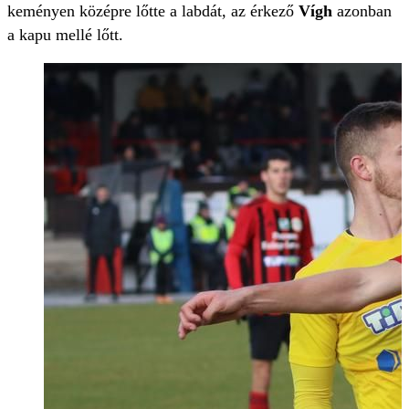
keményen középre lőtte a labdát, az érkező
Vígh
azonban
a kapu mellé lőtt.