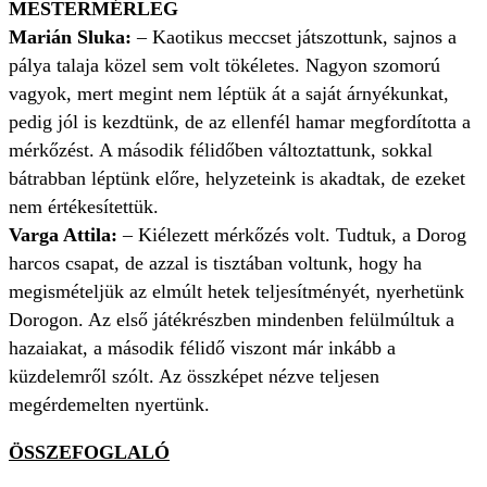
MESTERMÉRLEG
Marián Sluka:
– Kaotikus meccset játszottunk, sajnos a
pálya talaja közel sem volt tökéletes. Nagyon szomorú
vagyok, mert megint nem léptük át a saját árnyékunkat,
pedig jól is kezdtünk, de az ellenfél hamar megfordította a
mérkőzést. A második félidőben változtattunk, sokkal
bátrabban léptünk előre, helyzeteink is akadtak, de ezeket
nem értékesítettük.
Varga Attila:
– Kiélezett mérkőzés volt. Tudtuk, a Dorog
harcos csapat, de azzal is tisztában voltunk, hogy ha
megismételjük az elmúlt hetek teljesítményét, nyerhetünk
Dorogon. Az első játékrészben mindenben felülmúltuk a
hazaiakat, a második félidő viszont már inkább a
küzdelemről szólt. Az összképet nézve teljesen
megérdemelten nyertünk.
ÖSSZEFOGLALÓ