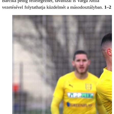
Barcika pedig fellélegezhet, tavasszal is Varga Attila
vezetésével folytathatja küzdelmét a másodosztályban.
1–2