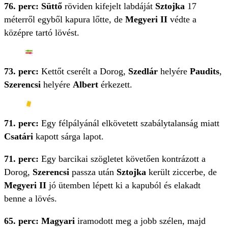
76. perc: Süttő
röviden kifejelt labdáját
Sztojka
17
méterről egyből kapura lőtte, de
Megyeri II
védte a
középre tartó lövést.
73. perc:
Kettőt cserélt a Dorog,
Szedlár
helyére
Paudits
,
Szerencsi
helyére
Albert
érkezett.
71. perc:
Egy félpályánál elkövetett szabálytalanság miatt
Csatári
kapott sárga lapot.
71. perc:
Egy barcikai szögletet követően kontrázott a
Dorog,
Szerencsi
passza után
Sztojka
került ziccerbe, de
Megyeri II
jó ütemben lépett ki a kapuból és elakadt
benne a lövés.
65. perc: Magyari
iramodott meg a jobb szélen, majd