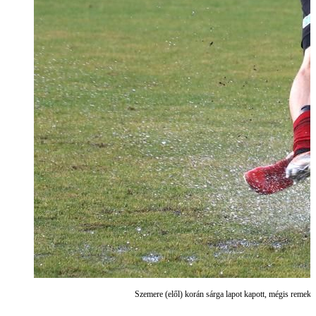
Szemere (elől) korán sárga lapot kapott, mégis remekü