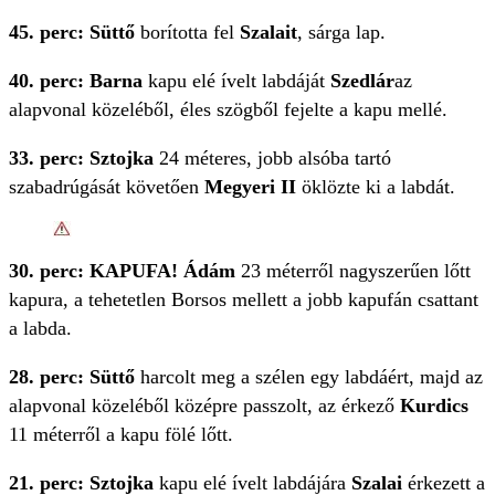
45. perc: Süttő
borította fel
Szalait
, sárga lap.
40. perc: Barna
kapu elé ívelt labdáját
Szedlár
az
alapvonal közeléből, éles szögből fejelte a kapu mellé.
33. perc: Sztojka
24 méteres, jobb alsóba tartó
szabadrúgását követően
Megyeri II
öklözte ki a labdát.
30. perc: KAPUFA! Ádám
23 méterről nagyszerűen lőtt
kapura, a tehetetlen Borsos mellett a jobb kapufán csattant
a labda.
28. perc: Süttő
harcolt meg a szélen egy labdáért, majd az
alapvonal közeléből középre passzolt, az érkező
Kurdics
11 méterről a kapu fölé lőtt.
21. perc: Sztojka
kapu elé ívelt labdájára
Szalai
érkezett a