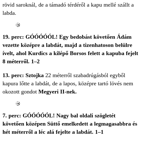
rövid saroknál, de a támadó térdéről a kapu mellé szállt a
labda.
19. perc: GÓÓÓÓÓL! Egy bedobást követően Ádám
vezette középre a labdát, majd a tizenhatoson belülre
ívelt, ahol Kurdics a kilépő Borsos felett a kapuba fejelt
8 méterről. 1–2
13. perc: Sztojka
22 méterről szabadrúgásból egyből
kapura lőtte a labdát, de a lapos, középre tartó lövés nem
okozott gondot
Megyeri II-nek.
7. perc: GÓÓÓÓÓL! Nagy bal oldali szögletét
követően középen Süttő emelkedett a legmagasabbra és
hét méterről a léc alá fejelte a labdát. 1–1