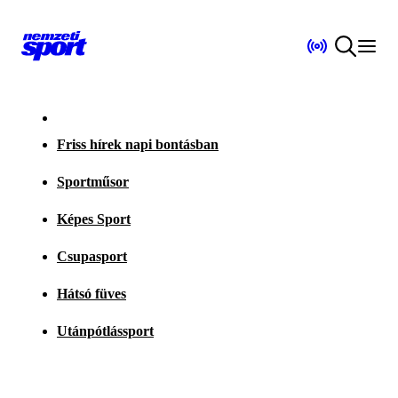
Friss hírek napi bontásban
Sportműsor
Képes Sport
Csupasport
Hátsó füves
Utánpótlássport