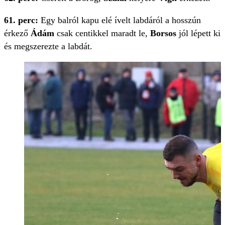
61. perc:
Egy balról kapu elé ívelt labdáról a hosszún
érkező
Ádám
csak centikkel maradt le,
Borsos
jól lépett ki
és megszerezte a labdát.