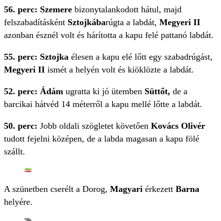
56. perc: Szemere
bizonytalankodott hátul, majd
felszabadításként
Sztojkába
rúgta a labdát,
Megyeri II
azonban észnél volt és hárította a kapu felé pattanó labdát.
55. perc: Sztojka
élesen a kapu elé lőtt egy szabadrúgást,
Megyeri II
ismét a helyén volt és kiöklözte a labdát.
52. perc: Ádám
ugratta ki jó ütemben
Süttőt,
de a
barcikai hátvéd 14 méterről a kapu mellé lőtte a labdát.
50. perc:
Jobb oldali szögletet követően
Kovács Olivér
tudott fejelni középen, de a labda magasan a kapu fölé
szállt.
A szünetben cserélt a Dorog,
Magyari
érkezett
Barna
helyére.