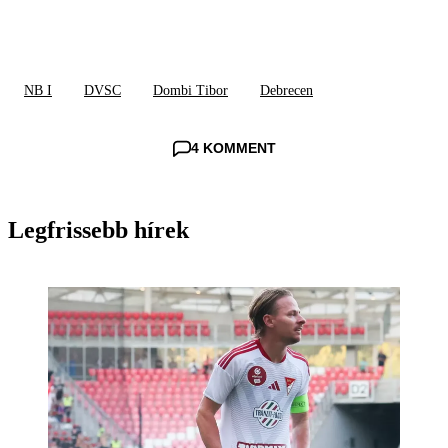
NB I
DVSC
Dombi Tibor
Debrecen
4 KOMMENT
Legfrissebb hírek