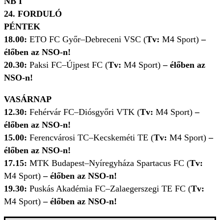
NB I
24. FORDULÓ
PÉNTEK
18.00:
ETO FC Győr–Debreceni VSC (
Tv:
M4 Sport)
–
élőben az NSO-n!
20.30:
Paksi FC–Újpest FC (
Tv:
M4 Sport)
– élőben az
NSO-n!
VASÁRNAP
12.30:
Fehérvár FC–Diósgyőri VTK (
Tv:
M4 Sport)
–
élőben az NSO-n!
15.00:
Ferencvárosi TC–Kecskeméti TE (
Tv:
M4 Sport)
–
élőben az NSO-n!
17.15:
MTK Budapest–Nyíregyháza Spartacus FC (
Tv:
M4 Sport)
– élőben az NSO-n!
19.30:
Puskás Akadémia FC–Zalaegerszegi TE FC (
Tv:
M4 Sport)
– élőben az NSO-n!