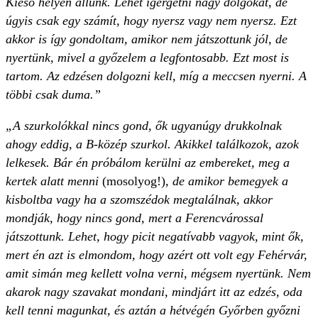
Kieső helyen állunk. Lehet ígérgetni nagy dolgokat, de
úgyis csak egy számít, hogy nyersz vagy nem nyersz. Ezt
akkor is így gondoltam, amikor nem játszottunk jól, de
nyertünk, mivel a győzelem a legfontosabb. Ezt most is
tartom. Az edzésen dolgozni kell, míg a meccsen nyerni. A
többi csak duma.”
„A szurkolókkal nincs gond, ők ugyanúgy drukkolnak
ahogy eddig, a B-közép szurkol. Akikkel találkozok, azok
lelkesek. Bár én próbálom kerülni az embereket, meg a
kertek alatt menni
(mosolyog!),
de amikor bemegyek a
kisboltba vagy ha a szomszédok megtalálnak, akkor
mondják, hogy nincs gond, mert a Ferencvárossal
játszottunk. Lehet, hogy picit negatívabb vagyok, mint ők,
mert én azt is elmondom, hogy azért ott volt egy Fehérvár,
amit simán meg kellett volna verni, mégsem nyertünk. Nem
akarok nagy szavakat mondani, mindjárt itt az edzés, oda
kell tenni magunkat, és aztán a hétvégén Győrben győzni