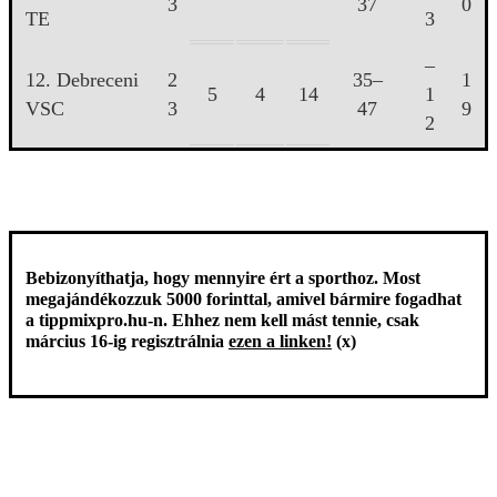
3
37
0
TE
3
–
12. Debreceni
2
35–
1
5
4
14
1
VSC
3
47
9
2
Bebizonyíthatja, hogy mennyire ért a sporthoz. Most
megajándékozzuk 5000 forinttal, amivel bármire fogadhat
a tippmixpro.hu-n. Ehhez nem kell mást tennie, csak
március 16-ig regisztrálnia
ezen a linken!
(x)