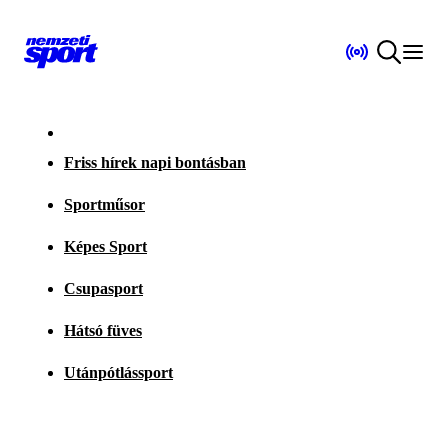
Friss hírek napi bontásban
Sportműsor
Képes Sport
Csupasport
Hátsó füves
Utánpótlássport