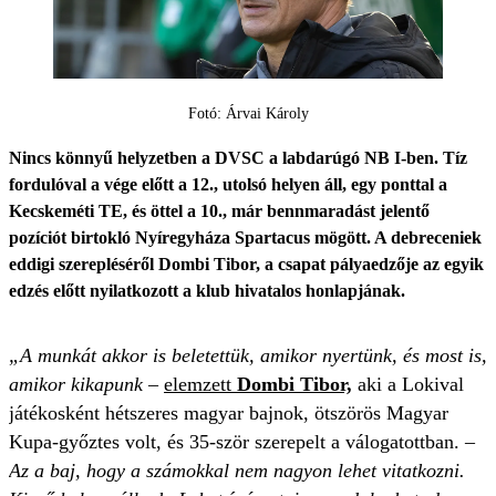
Fotó: Árvai Károly
Nincs könnyű helyzetben a DVSC a labdarúgó NB I-ben. Tíz
fordulóval a vége előtt a 12., utolsó helyen áll, egy ponttal a
Kecskeméti TE, és öttel a 10., már bennmaradást jelentő
pozíciót birtokló Nyíregyháza Spartacus mögött. A debreceniek
eddigi szerepléséről Dombi Tibor, a csapat pályaedzője az egyik
edzés előtt nyilatkozott a klub hivatalos honlapjának.
„A munkát akkor is beletettük, amikor nyertünk, és most is,
amikor kikapunk
–
elemzett
Dombi Tibor,
aki a Lokival
játékosként hétszeres magyar bajnok, ötszörös Magyar
Kupa-győztes volt, és 35-ször szerepelt a válogatottban. –
Az a baj, hogy a számokkal nem nagyon lehet vitatkozni.