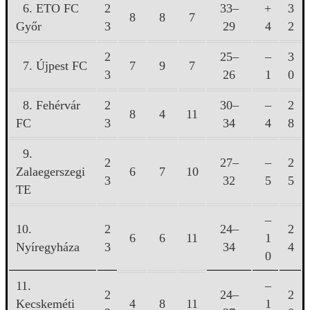
6. ETO FC
2
33–
+
3
8
8
7
Győr
3
29
4
2
2
25–
–
3
7. Újpest FC
7
9
7
3
26
1
0
8. Fehérvár
2
30–
–
2
8
4
11
FC
3
34
4
8
9.
2
27–
–
2
Zalaegerszegi
6
7
10
3
32
5
5
TE
–
10.
2
24–
2
6
6
11
1
Nyíregyháza
3
34
4
0
11.
–
2
24–
2
Kecskeméti
4
8
11
1