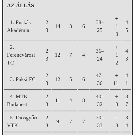
AZ ÁLLÁS
+
1. Puskás
2
38–
4
14
3
6
1
Akadémia
3
25
5
3
2.
+
2
36–
4
Ferencvárosi
12
7
4
1
3
24
3
TC
2
2
47–
+
4
3. Paksi FC
12
5
6
3
36
11
1
4. MTK
2
40–
+
3
11
4
8
Budapest
3
32
8
7
5. Diósgyőri
2
30–
–
3
9
7
7
VTK
3
33
3
4