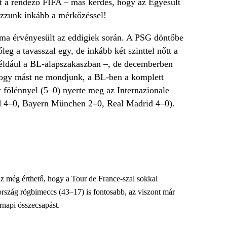
ott a rendező FIFA – más kérdés, hogy az Egyesült
ozzunk inkább a mérkőzéssel!
rma érvényesült az eddigiek során. A PSG döntőbe
g a tavasszal egy, de inkább két szinttel nőtt a
például a BL-alapszakaszban –, de decemberben
 Hogy mást ne mondjunk, a BL-ben a komplett
 fölénnyel (5–0) nyerte meg az Internazionale
rid 4–0, Bayern München 2–0, Real Madrid 4–0).
Az még érthető, hogy a Tour de France-szal sokkal
rszág rögbimeccs (43–17) is fontosabb, az viszont már
rnapi összecsapást.