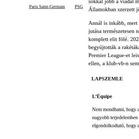
sokkal jobb a viadal m
Paris Saint-Germain
PSG
Államokban szerzett j
Annál is inkább, mert
jutása természetesen n
komplett elit fölé. 2
begyújtották a rakétá
Premier League-et lei
ellen, a klub-vb-n se
LAPSZEMLE
L’Équipe
Nem mondhatni, hogy a t
nagyobb terjedelemben f
elgondolkodtató, hogy a