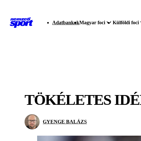
Adatbankok
Magyar foci
Külföldi foci
TÖKÉLETES IDÉ
GYENGE BALÁZS