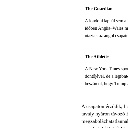
The Guardian
A londoni lapnál sem a 
időben Anglia–Wales mec
utaztak az angol csapat
The Athletic
A New York Times sportr
döntőjével, de a legfon
beszámol, hogy Trump a 
A csapaton érződik, ho
tavaly nyáron távozó 
megzabolázhatatlannak