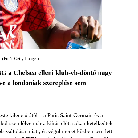
. (Fotó: Getty Images)
SG a Chelsea elleni klub-vb-döntő nagy
tve a londoniak szereplése sem
este kilenc órától – a Paris Saint-Germain és a
ból szemlélve már a kiírás előtt sokan kételkedtek
ább zsúfolása miatt, és végül menet közben sem lett