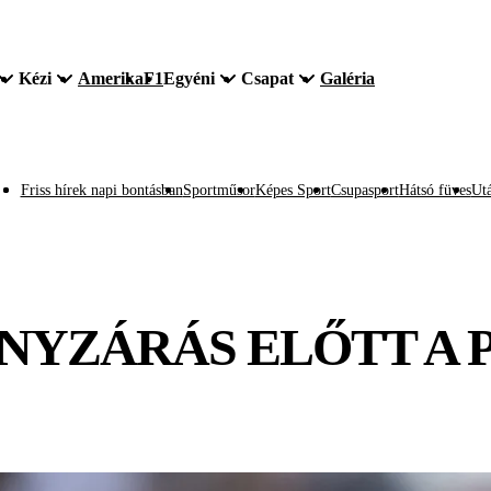
Kézi
Amerika
F1
Egyéni
Csapat
Galéria
Friss hírek napi bontásban
Sportműsor
Képes Sport
Csupasport
Hátsó füves
Utá
NYZÁRÁS ELŐTT A 