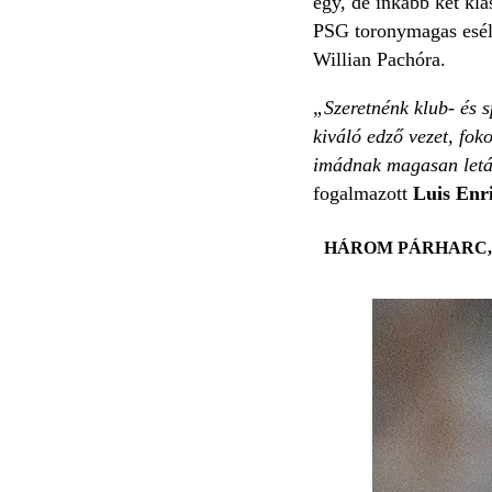
egy, de inkább két kla
PSG toronymagas esély
Willian Pachóra.
„Szeretnénk klub- és s
kiváló edző vezet, fok
imádnak magasan letáma
fogalmazott
Luis Enr
HÁROM PÁRHARC,