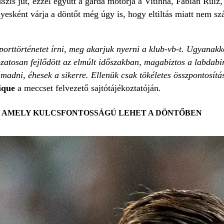
sszis jut, ezzel együtt a gárda motorja a Vitinha, Fabián Rui
esként várja a döntőt még úgy is, hogy eltiltás miatt nem s
porttörténetet írni, meg akarjuk nyerni a klub-vb-t. Ugyanakk
ozatosan fejlődött az elmúlt időszakban, magabiztos a labdabir
dni, éhesek a sikerre. Ellenük csak tökéletes összpontosítás
ique
a meccset felvezető sajtótájékoztatóján.
 AMELY KULCSFONTOSSÁGÚ LEHET A DÖNTŐBEN