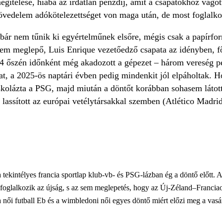
egítélése, hiába az irdatlan pénzdíj, amit a csapatokhoz vág
övedelem adókötelezettséget von maga után, de most foglalk
 bár nem tűnik ki egyértelműnek elsőre, mégis csak a papírfo
em meglepő, Luis Enrique vezetőedző csapata az idényben, főle
024 őszén időnként még akadozott a gépezet – három vereség 
kat, a 2025-ös naptári évben pedig mindenkit jól elpáholtak.
skolázta a PSG, majd miután a döntőt korábban sohasem látott
m lassított az európai vetélytársakkal szemben (Atlético Mad
ekintélyes francia sportlap klub-vb- és PSG-lázban ég a döntő előtt. 
oglalkozik az újság, s az sem meglepetés, hogy az Új-Zéland–Franciao
 női futball Eb és a wimbledoni női egyes döntő miért előzi meg a vasá