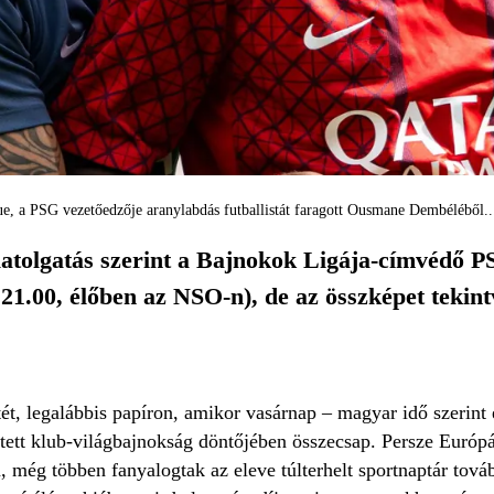
e, a PSG vezetőedzője aranylabdás futballistát faragott Ousmane Dembéléből..
latolgatás szerint a Bajnokok Ligája-címvédő P
 21.00, élőben az NSO-n), de az összképet tekin
tét, legalábbis papíron, amikor vasárnap – magyar idő szerint 
tett klub-világbajnokság döntőjében összecsap. Persze Európá
en, még többen fanyalogtak az eleve túlterhelt sportnaptár tov