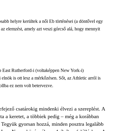
sabb helyre kerültek a női Eb történései (a döntővel egy
 az elemzést, amely azt veszi górcső alá, hogy mennyit
b East Rutherford-i (voltaképpen New York-i)
nök is ott lesz a mérkőzésen. Sőt, az Athletic arról is
ollba ez nem volt betervezve.
fejező csatárokig mindenki élvezi a szereplést. A
a a keretet, a többiek pedig – még a korábban
. Tegyük gyorsan hozzá, minden posztra legalább