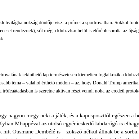
klubvilágbajnokság döntője viszi a prímet a sportrovatban. Sokkal fonto
cset rendeznek), sőt még a klub-vb-n belül is előrébb sorolta az újság
ok.
ovatának tekinthető lap természetesen kiemelten foglalkozik a klub-v
tosabb téma – valahol érthető módon – az, hogy Donald Trump amerikai el
trófeaátadásban is szeretne aktívan részt venni, noha az eredeti protok
gy nagyon megy neki a játék, és a kapusposzttól egészen a be
Kylian Mbappéval az utolsó egyénieskedő labdarúgó is elhagyt
 hitt Ousmane Dembélé is – zokszó nélkül állnak be a sorba