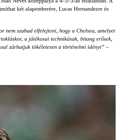
z, Joao Neves középpálya a 4–3–3-as felállásban. A
zámíthat két alapemberére, Lucas Hernandezre és
or nem szabad elfelejteni, hogy a Chelsea, amelyet
tokláskor, a játékosai technikásak, bitang erősek,
sal zárhatjuk tökéletesen a történelmi idényt” –