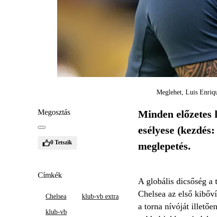
Meglehet, Luis Enriqu
Megosztás
Minden előzetes 
esélyese (kezdés:
0
Tetszik
meglepetés.
Címkék
A globális dicsőség a 
Chelsea az első kibőví
Chelsea
klub-vb extra
a torna nívóját illető
klub-vb