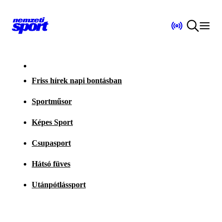
Friss hírek napi bontásban
Sportműsor
Képes Sport
Csupasport
Hátsó füves
Utánpótlássport