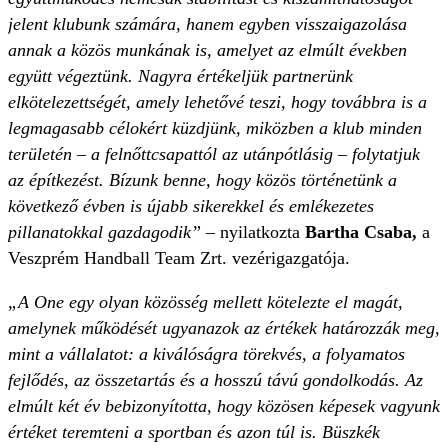
jelent klubunk számára, hanem egyben visszaigazolása
annak a közös munkának is, amelyet az elmúlt években
együtt végeztünk. Nagyra értékeljük partnerünk
elkötelezettségét, amely lehetővé teszi, hogy továbbra is a
legmagasabb célokért küzdjünk, miközben a klub minden
területén – a felnőttcsapattól az utánpótlásig – folytatjuk
az építkezést. Bízunk benne, hogy közös történetünk a
következő évben is újabb sikerekkel és emlékezetes
pillanatokkal gazdagodik”
– nyilatkozta
Bartha Csaba,
a
Veszprém Handball Team Zrt. vezérigazgatója.
„A One egy olyan közösség mellett kötelezte el magát,
amelynek működését ugyanazok az értékek határozzák meg,
mint a vállalatot: a kiválóságra törekvés, a folyamatos
fejlődés, az összetartás és a hosszú távú gondolkodás. Az
elmúlt két év bebizonyította, hogy közösen képesek vagyunk
értéket teremteni a sportban és azon túl is. Büszkék