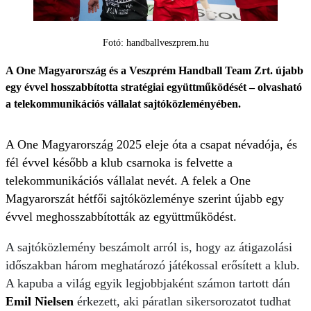
Fotó: handballveszprem.hu
A One Magyarország és a Veszprém Handball Team Zrt. újabb
egy évvel hosszabbította stratégiai együttműködését – olvasható
a telekommunikációs vállalat sajtóközleményében.
A One Magyarország 2025 eleje óta a csapat névadója, és
fél évvel később a klub csarnoka is felvette a
telekommunikációs vállalat nevét. A felek a One
Magyarorszát hétfői sajtóközleménye szerint újabb egy
évvel meghosszabbították az együttműködést.
A sajtóközlemény beszámolt arról is, hogy az átigazolási
időszakban három meghatározó játékossal erősített a klub.
A kapuba a világ egyik legjobbjaként számon tartott dán
Emil Nielsen
érkezett, aki páratlan sikersorozatot tudhat