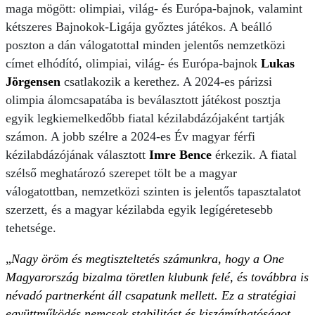
maga mögött: olimpiai, világ- és Európa-bajnok, valamint
kétszeres Bajnokok-Ligája győztes játékos. A beálló
poszton a dán válogatottal minden jelentős nemzetközi
címet elhódító, olimpiai, világ- és Európa-bajnok
Lukas
Jörgensen
csatlakozik a kerethez. A 2024-es párizsi
olimpia álomcsapatába is beválasztott játékost posztja
egyik legkiemelkedőbb fiatal kézilabdázójaként tartják
számon. A jobb szélre a 2024-es Év magyar férfi
kézilabdázójának választott
Imre Bence
érkezik. A fiatal
szélső meghatározó szerepet tölt be a magyar
válogatottban, nemzetközi szinten is jelentős tapasztalatot
szerzett, és a magyar kézilabda egyik legígéretesebb
tehetsége.
„
Nagy öröm és megtiszteltetés számunkra, hogy a One
Magyarország bizalma töretlen klubunk felé, és továbbra is
névadó partnerként áll csapatunk mellett. Ez a stratégiai
együttműködés nemcsak stabilitást és kiszámíthatóságot