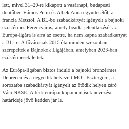
lett, mivel 31–29-re kikapott a vasárnapi, budapesti
döntőben Vámos Petra és Albek Anna együttesétől, a
francia Metztől. A BL-be szabadkártyát igényelt a bajnoki
ezüstérmes Ferencváros, amely beadta jelentkezését az
Európa-ligára is arra az esetre, ha nem kapna szabadkártyát
a BL-re. A fővárosiak 2015 óta minden szezonban
szerepeltek a Bajnokok Ligájában, amelyben 2023-ban
ezüstérmesek lettek.
Az Európa-ligában biztos induló a bajnoki bronzérmes
Debrecen és a negyedik helyezett MOL Esztergom, a
sorozatba szabadkártyát igényelt az ötödik helyen záró
Váci NKSE. A férfi európai kupaindulások nevezési
határideje jövő kedden jár le.