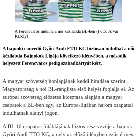
A Ferencváros indulna a női kézilabda BL-ben (Fotó: Árvai
Károly)
A bajnoki címvédő Győri Audi ETO KC biztosan indulhat a női
kézilabda Bajnokok Ligája következő idényében, a második
helyezett Ferencváros pedig szabadkártyát kért.
A magyar szövetség honlapjának keddi híradása szerint
Magyarország a női BL-ranglista első helyét foglalja el. Az
európai szövetség előzetes kiosztása alapján a magyar
csapatok a BL-ben egy, az Európa-ligában három csapattal
indulhatnak alanyi jogon.
A BL 16 csapatos főtáblájának biztos résztvevője a bajnok
Győri Audi ETO KC, amely az előző idényben ezüstérmes