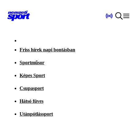
Friss hírek napi bontásban
Sportműsor
Képes Sport
Csupasport
Hátsó füves
Utánpótlássport