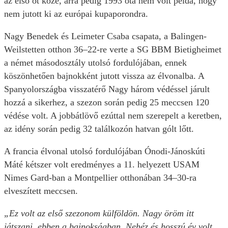
az első öt közé, arra pedig 1993 óta nem volt példa, hogy
nem jutott ki az európai kupaporondra.
Nagy Benedek és Leimeter Csaba csapata, a Balingen-
Weilstetten otthon 36–22-re verte a SG BBM Bietigheimet
a német másodosztály utolsó fordulójában, ennek
köszönhetően bajnokként jutott vissza az élvonalba. A
Spanyolországba visszatérő Nagy három védéssel járult
hozzá a sikerhez, a szezon során pedig 25 meccsen 120
védése volt. A jobbátlövő ezúttal nem szerepelt a keretben,
az idény során pedig 32 találkozón hatvan gólt lőtt.
A francia élvonal utolsó fordulójában Ónodi-Jánoskúti
Máté kétszer volt eredményes a 11. helyezett USAM
Nimes Gard-ban a Montpellier otthonában 34–30-ra
elveszített meccsen.
„Ez volt az első szezonom külföldön. Nagy öröm itt
játszani, ebben a bajnokságban. Nehéz és hosszú év volt