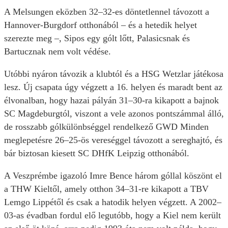
A Melsungen eközben 32–32-es döntetlennel távozott a
Hannover-Burgdorf otthonából – és a hetedik helyet
szerezte meg –, Sipos egy gólt lőtt, Palasicsnak és
Bartucznak nem volt védése.
Utóbbi nyáron távozik a klubtól és a HSG Wetzlar játékosa
lesz. Új csapata úgy végzett a 16. helyen és maradt bent az
élvonalban, hogy hazai pályán 31–30-ra kikapott a bajnok
SC Magdeburgtól, viszont a vele azonos pontszámmal álló,
de rosszabb gólkülönbséggel rendelkező GWD Minden
meglepetésre 26–25-ös vereséggel távozott a sereghajtó, és
bár biztosan kiesett SC DHfK Leipzig otthonából.
A Veszprémbe igazoló Imre Bence három góllal köszönt el
a THW Kieltől, amely otthon 34–31-re kikapott a TBV
Lemgo Lippétől és csak a hatodik helyen végzett. A 2002–
03-as évadban fordul elő legutóbb, hogy a Kiel nem került