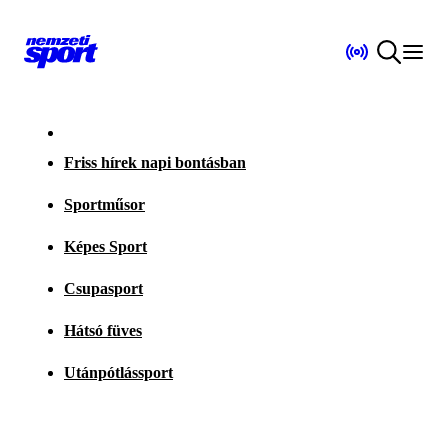
Friss hírek napi bontásban
Sportműsor
Képes Sport
Csupasport
Hátsó füves
Utánpótlássport