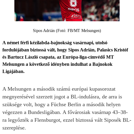
Sipos Adrián (Fotó: FB/MT Melsungen)
A német férfi kézilabda-bajnokság vasárnapi, utolsó
fordulójában biztossá vált, hogy Sipos Adrián, Palasics Kristóf
és Bartucz László csapata, az Európa-liga-címvédő MT
Melsungen a következő idényben indulhat a Bajnokok
Ligájában.
A Melsungen a második számú európai kupasorozat
megnyerésével szerzett jogot a BL-indulásra, de arra is
szüksége volt, hogy a Füchse Berlin a második helyen
végezzen a Bundesligában. A fővárosiak vasárnap 43–38-
ra legyőzték a Flensburgot, ezzel biztossá vált Siposék BL-
szereplése.