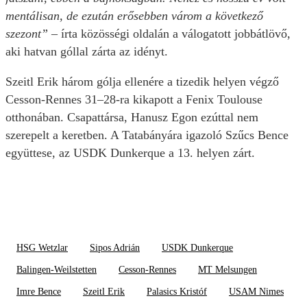
mentálisan, de ezután erősebben várom a következő
szezont”
– írta közösségi oldalán a válogatott jobbátlövő,
aki hatvan góllal zárta az idényt.
Szeitl Erik három gólja ellenére a tizedik helyen végző
Cesson-Rennes 31–28-ra kikapott a Fenix Toulouse
otthonában. Csapattársa, Hanusz Egon ezúttal nem
szerepelt a keretben. A Tatabányára igazoló Szűcs Bence
együttese, az USDK Dunkerque a 13. helyen zárt.
HSG Wetzlar
Sipos Adrián
USDK Dunkerque
Balingen-Weilstetten
Cesson-Rennes
MT Melsungen
Imre Bence
Szeitl Erik
Palasics Kristóf
USAM Nimes