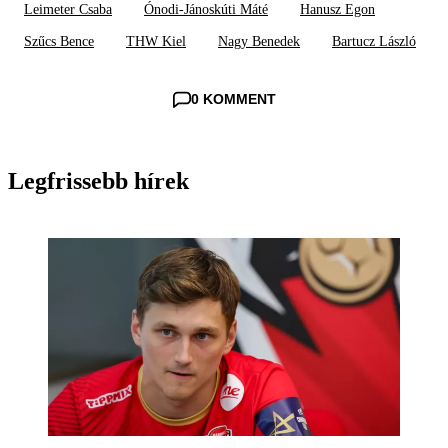
Leimeter Csaba
Ónodi-Jánoskúti Máté
Hanusz Egon
Szűcs Bence
THW Kiel
Nagy Benedek
Bartucz László
0 KOMMENT
Legfrissebb hírek