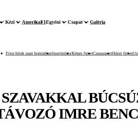
Kézi
Amerika
F1
Egyéni
Csapat
Galéria
Friss hírek napi bontásban
Sportműsor
Képes Sport
Csupasport
Hátsó füves
Utá
 SZAVAKKAL BÚCSÚ
TÁVOZÓ IMRE BEN