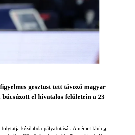
figyelmes gesztust tett távozó magyar
úcsúzott el hivatalos felületein a 23
 folytatja kézilabda-pályafutását. A német klub
a