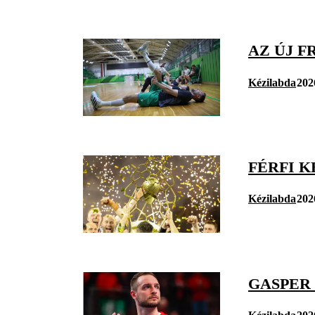
AZ ÚJ F
Kézilabda
202
FÉRFI K
Kézilabda
202
GASPER