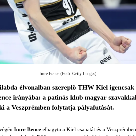
Imre Bence (Fotó: Getty Images)
zilabda-élvonalban szereplő THW Kiel igencsak 
nce irányába: a patinás klub magyar szavakkal b
aki a Veszprémben folytatja pályafutását.
 végén
Imre Bence
elhagyta a Kiel csapatát és a Veszprémben