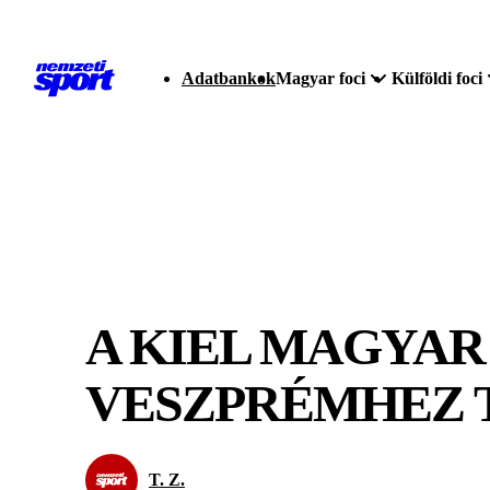
Adatbankok
Magyar foci
Külföldi foci
A KIEL MAGYAR
VESZPRÉMHEZ 
T. Z.