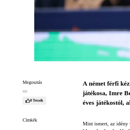
Megosztás
A német férfi ké
játékosa, Imre Be
0
Tetszik
éves játékostól, 
Címkék
Mint ismert, az idény