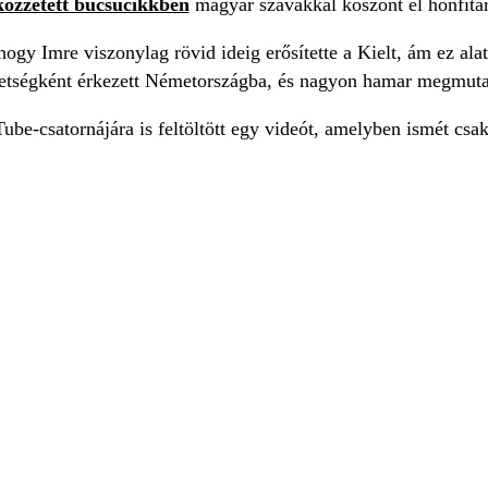
közzétett búcsúcikkben
magyar szavakkal köszönt el honfitá
ogy Imre viszonylag rövid ideig erősítette a Kielt, ám ez alat
etségként érkezett Németországba, és nagyon hamar megmutat
ube-csatornájára is feltöltött egy videót, amelyben ismét cs