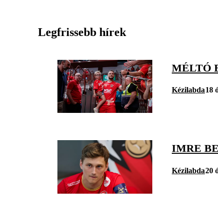
Legfrissebb hírek
MÉLTÓ 
Kézilabda
18 
IMRE B
Kézilabda
20 