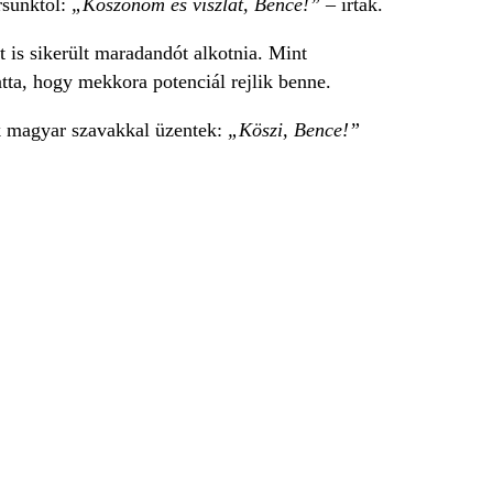
rsunktól:
„Köszönöm és viszlát, Bence!”
– írták.
t is sikerült maradandót alkotnia. Mint
ta, hogy mekkora potenciál rejlik benne.
ak magyar szavakkal üzentek:
„Köszi, Bence!”