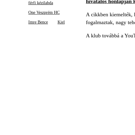
hivatalos honlapján 
férfi kézilabda
One Veszprém HC
A cikkben kiemelték, h
fogalmaztak, nagy teh
Imre Bence
Kiel
A klub továbbá a YouT