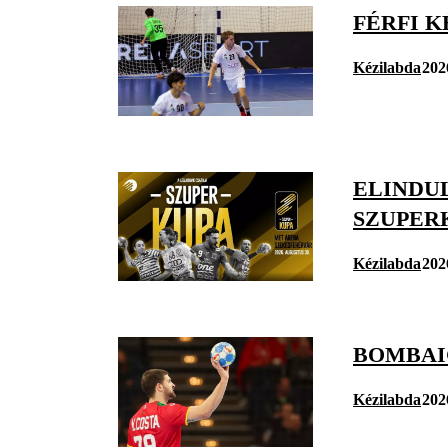
FÉRFI K
Kézilabda
202
ELINDU
SZUPER
Kézilabda
202
BOMBAI
Kézilabda
202