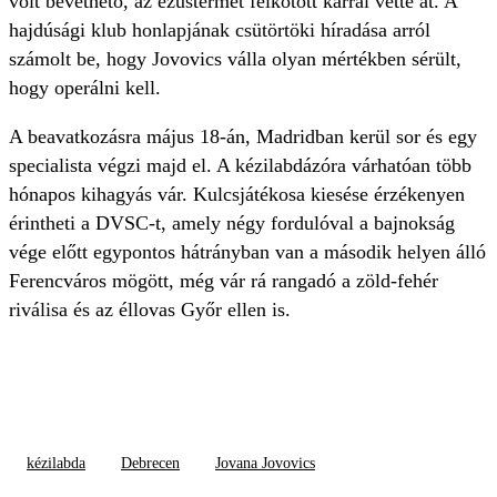
volt bevethető, az ezüstérmét felkötött karral vette át. A
hajdúsági klub honlapjának csütörtöki híradása arról
számolt be, hogy Jovovics válla olyan mértékben sérült,
hogy operálni kell.
A beavatkozásra május 18-án, Madridban kerül sor és egy
specialista végzi majd el. A kézilabdázóra várhatóan több
hónapos kihagyás vár. Kulcsjátékosa kiesése érzékenyen
érintheti a DVSC-t, amely négy fordulóval a bajnokság
vége előtt egypontos hátrányban van a második helyen álló
Ferencváros mögött, még vár rá rangadó a zöld-fehér
riválisa és az éllovas Győr ellen is.
kézilabda
Debrecen
Jovana Jovovics