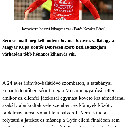
Jovovicsra hosszú kihagyás vár (Fotó: Kovács Péter)
Sérülés miatt meg kell műteni Jovana Jovovics vállát, így a
Magyar Kupa-döntős Debrecen szerb kézilabdázójára
várhatóan több hónapos kihagyás vár.
A 24 éves irányító-balátlövő szombaton, a tatabányai
kupaelődöntőben sérült meg a Mosonmagyaróvár ellen,
amikor az ellenfél játékosai egymást követő két támadásnál
szabálytalankodtak vele szemben, és könnyek között,
fájdalmas arccal vonult le a pályáról. Nem is tudta
folytatni a játékot és másnap a Győr elleni fináléban sem