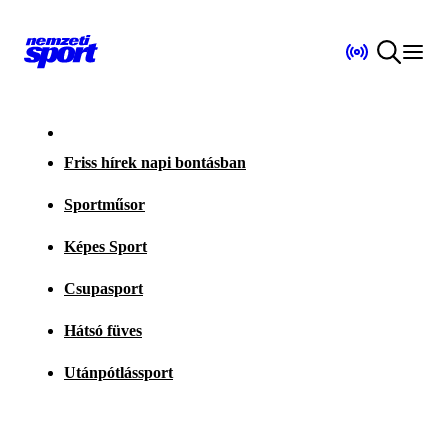
Friss hírek napi bontásban
Sportműsor
Képes Sport
Csupasport
Hátsó füves
Utánpótlássport