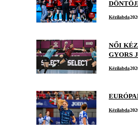
DÖNTŐJ
Kézilabda
202
NŐI KÉZ
GYORS 
Kézilabda
202
EURÓPA
Kézilabda
202