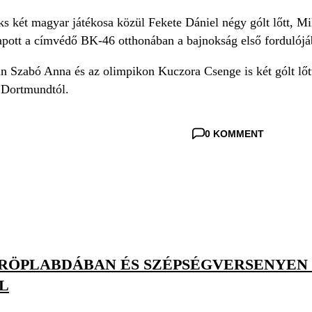
s két magyar játékosa közül Fekete Dániel négy gólt lőtt, Mi
pott a címvédő BK-46 otthonában a bajnokság első fordulójá
n Szabó Anna és az olimpikon Kuczora Csenge is két gólt lőt
a Dortmundtól.
0 KOMMENT
RÖPLABDÁBAN ÉS SZÉPSÉGVERSENYEN I
L