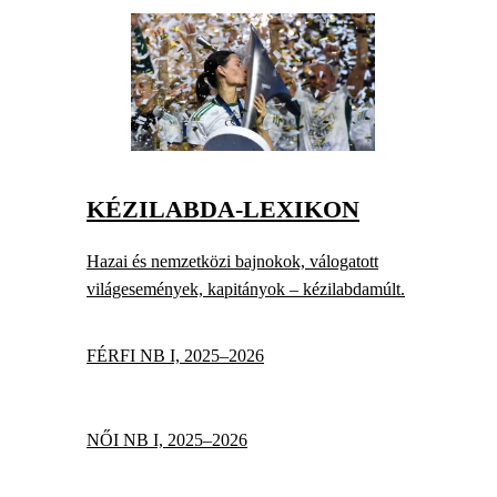
KÉZILABDA-LEXIKON
Hazai és nemzetközi bajnokok, válogatott
világesemények, kapitányok – kézilabdamúlt.
FÉRFI NB I, 2025–2026
NŐI NB I, 2025–2026