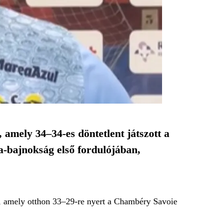
 amely 34–34-es döntetlent játszott a
da-bajnokság első fordulójában,
n, amely otthon 33–29-re nyert a Chambéry Savoie