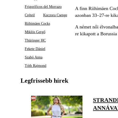
Frigoríficos del Morrazo
A finn Riihimäen Cock
azonban 33–27-re kika
Créteil
Kuczora Csenge
Riihimäen Cocks
A német női élvonalba
Miklós Gergő
re kikapott a Borussi
Thüringer HC
Fekete Dániel
Szabó Anna
Tóth Rajmond
Legfrissebb hírek
STRAND
ANNÁVA