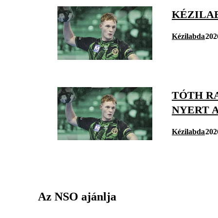
KÉZILA
Kézilabda
202
TÓTH R
NYERT 
Kézilabda
202
Az NSO ajánlja