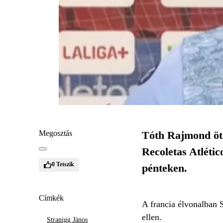
Megosztás
Tóth Rajmond öt g
Recoletas Atlétic
0
Tetszik
pénteken.
Címkék
A francia élvonalban 
ellen.
Stranigg János