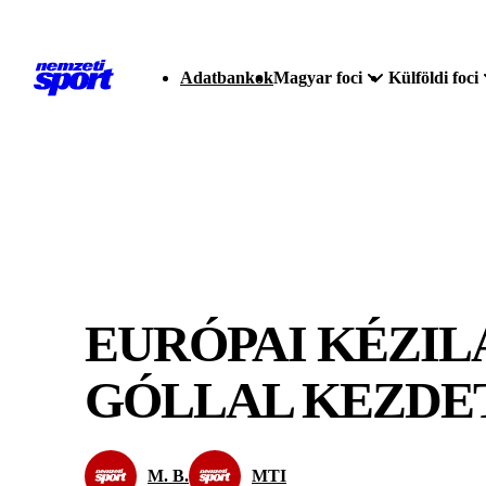
Adatbankok
Magyar foci
Külföldi foci
EURÓPAI KÉZIL
GÓLLAL KEZDE
M. B.
MTI