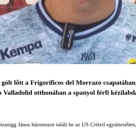
ólt lőtt a Frigoríficos del Morrazo csapatában,
o Valladolid otthonában a spanyol férfi kézilab
Stranigg János háromszor talált be az US Créteil együttesébe