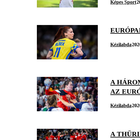
Képes Sport
2
EURÓPA
Kézilabda
202
A HÁRO
AZ EUR
Kézilabda
202
A THÜRI