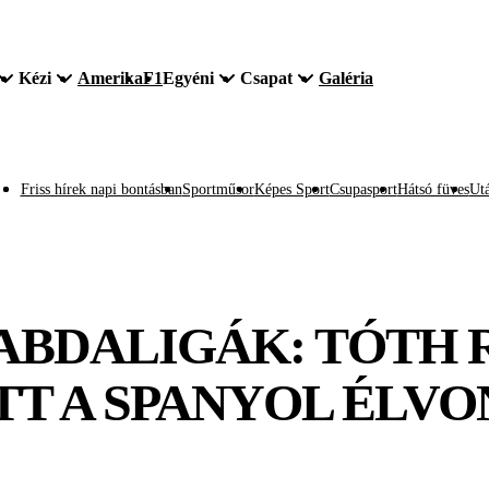
Kézi
Amerika
F1
Egyéni
Csapat
Galéria
Friss hírek napi bontásban
Sportműsor
Képes Sport
Csupasport
Hátsó füves
Utá
ABDALIGÁK: TÓTH
TT A SPANYOL ÉLV