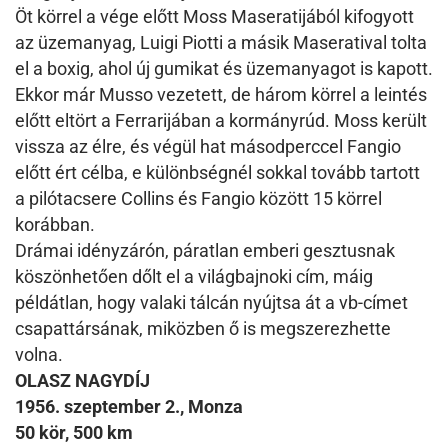
Öt körrel a vége előtt Moss Maseratijából kifogyott
az üzemanyag, Luigi Piotti a másik Maseratival tolta
el a boxig, ahol új gumikat és üzemanyagot is kapott.
Ekkor már Musso vezetett, de három körrel a leintés
előtt eltört a Ferrarijában a kormányrúd. Moss került
vissza az élre, és végül hat másodperccel Fangio
előtt ért célba, e különbségnél sokkal tovább tartott
a pilótacsere Collins és Fangio között 15 körrel
korábban.
Drámai idényzárón, páratlan emberi gesztusnak
köszönhetően dőlt el a világbajnoki cím, máig
példátlan, hogy valaki tálcán nyújtsa át a vb-címet
csapattársának, miközben ő is megszerezhette
volna.
OLASZ NAGYDÍJ
1956. szeptember 2., Monza
50 kör, 500 km