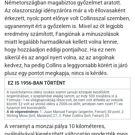
Németországban magabiztos győzelmet aratott.
Az olaszországi idényzáróra már a vb éllovasaként
érkezett, nyolc pont előnye volt Collinsszal szemben,
ugyanennyit ért a győzelem is. Mivel az öt legjobb
eredmény számított, Fangiónak a mínuszolások
miatt legalább harmadiknak kellett volna lennie,
hogy hozzáadjon eddigi pontjaihoz. Ha ez nem
sikerül és az angol nyert volna, az az angolnak
kedvez, ha pedig Collins a leggyorsabb körért is járó
plusz egy pontot megkapja, nincs is kérdés.
EZ IS 1956-BAN TÖRTÉNT
A nyolcfutamos idény szokás szerint január közepén kezdődött
Argentínában, s szeptember elejéig tartott, az Indy 500 továbbra is a
Formula–1-es világbajnokság része volt, de nem volt átfedés az indulók
között. Ez volt az utolsó idény a 2006-os előtt, amelyen nem nyert F1-es
futamot brit konstruktőr.
A vb végeredménye:
1. Juan Manuel Fangio (argentin, Ferrari) 30 pont, 2.
Stirling Moss (brit, Maserati) 27, 3. Peter Collins (brit, Ferrari) 25
A versenyt a monzai pálya 10 kilométeres,
oválpályával kiegészített változatán rendezték meg,