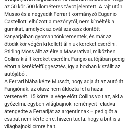
az 50 kör 500 kilométeres távot jelentett. A rajt után
Musso és a negyedik Ferrarit kormányzó Eugenio
Castellotti elhúzott a mezőnytől, nem kímélték a
gumikat, amelyek az ovál szakasz döntött
kanyarjaiban gyorsan tönkrementek, és már az
ötödik kör végén ki kellett állniuk kereket cserélni.
Stirling Moss állt az élre a Maseratival, miközben
Collins kiállt kereket cserélni, Fangio autójában pedig
eltört a kerékfelfüggesztés, így a boxban kiszállt az
autójából.
A Ferrari hiába kérte Mussót, hogy adja át az autóját
Fangiónak, az olasz nem áldozta fel a hazai
versenyét. 15 körrel a vége előtt Collins volt az, aki a
győzelmi, egyben világbajnoki reményeit feladva
átengedte a Ferrariját az argentinnak – pedig őt a
csapat nem kérte erre, hiszen tudta, hogy a brit is a
világbajnoki címre hajt.