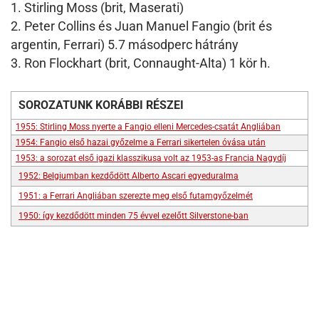
1. Stirling Moss (brit, Maserati)
2. Peter Collins és Juan Manuel Fangio (brit és
argentin, Ferrari) 5.7 másodperc hátrány
3. Ron Flockhart (brit, Connaught-Alta) 1 kör h.
SOROZATUNK KORÁBBI RÉSZEI
1955: Stirling Moss nyerte a Fangio elleni Mercedes-csatát Angliában
1954: Fangio első hazai győzelme a Ferrari sikertelen óvása után
1953: a sorozat első igazi klasszikusa volt az 1953-as Francia Nagydíj
1952: Belgiumban kezdődött Alberto Ascari egyeduralma
1951: a Ferrari Angliában szerezte meg első futamgyőzelmét
1950: így kezdődött minden 75 évvel ezelőtt Silverstone-ban