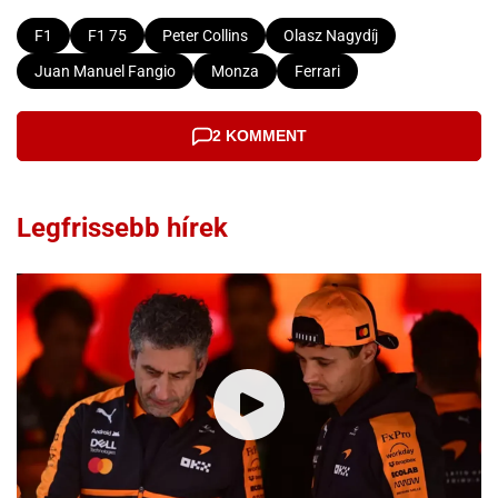
F1
F1 75
Peter Collins
Olasz Nagydíj
Juan Manuel Fangio
Monza
Ferrari
2 KOMMENT
Legfrissebb hírek