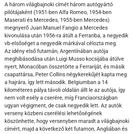
A három világbajnoki címét három autógyártó
pilótájaként (1951-ben Alfa Romeo, 1954-ben
Maserati és Mercedes, 1955-ben Mercedes)
megnyerő Juan Manuel Fangio a Mercedes
kivonulása után 1956-ra átült a Ferrariba, a negyedik
vb-elsőséget a negyedik márkával célozta meg.
Az idény első futamán, Argentínában autója
meghibásodása után Luigi Musso kocsijába átülve
nyert, Monacóban összetörte a Ferrariját, és másik
csapattársa, Peter Collins négykerekűjét kapta meg
a hajrára, így lett második. Belgiumban a 14
kilométeres pálya távoli oldalán állt le az autója, így
nem volt esély a cserére, míg Franciaországban
ugyan végigment, de csak negyedik lett. Az autók
verseny közbeni cserélési lehetőségének
köszönhette, hogy versenyben maradt a világbajnoki
címért, majd a következő két futamon, Angliában és