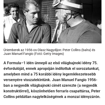
Úriemberek az 1956-os Olasz Nagydíjon: Peter Collins (balra) és
Juan Manuel Fangio (Fotó: Getty Images)
A Formula–1 idén ünnepli az első világbajnoki idény 75.
évfordulóját, ennek apropóján indítottuk el sorozatunkat,
amelyben mind a 75 korábbi idény legemlékezetesebb
versenyére visszatekintünk. Juan Manuel Fangio 1956-
ban a negyedik világbajnoki címét szerezte (a negyedik
konstruktőrrel), köszönhetően ferraris csapattársa, Peter
Collins példátlan nagylelkűségének a monzai idényzárón.