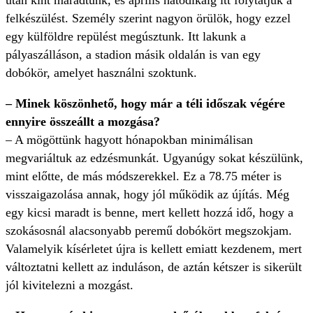
után kint maradtunk, és április hatodikáig itt folytatjuk a
felkészülést. Személy szerint nagyon örülök, hogy ezzel
egy külföldre repülést megúsztunk. Itt lakunk a
pályaszálláson, a stadion másik oldalán is van egy
dobókör, amelyet használni szoktunk.
– Minek köszönhető, hogy már a téli időszak végére
ennyire összeállt a mozgása?
– A mögöttünk hagyott hónapokban minimálisan
megvariáltuk az edzésmunkát. Ugyanúgy sokat készülünk,
mint előtte, de más módszerekkel. Ez a 78.75 méter is
visszaigazolása annak, hogy jól működik az újítás. Még
egy kicsi maradt is benne, mert kellett hozzá idő, hogy a
szokásosnál alacsonyabb peremű dobókört megszokjam.
Valamelyik kísérletet újra is kellett emiatt kezdenem, mert
változtatni kellett az induláson, de aztán kétszer is sikerült
jól kivitelezni a mozgást.