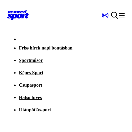
Friss hírek napi bontásban
Sportműsor
Képes Sport
Csupasport
Hátsó füves
Utánpótlássport