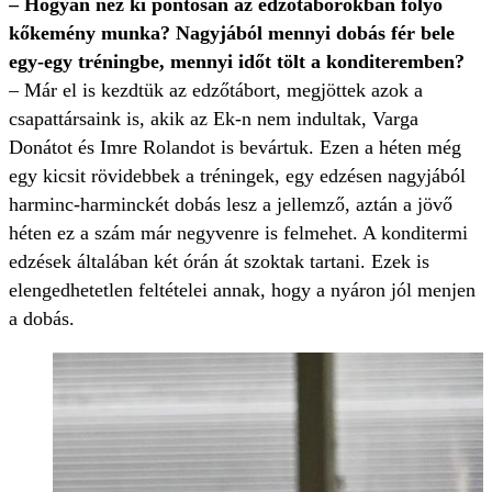
– Hogyan néz ki pontosan az edzőtáborokban folyó
kőkemény munka? Nagyjából mennyi dobás fér bele
egy-egy tréningbe, mennyi időt tölt a konditeremben?
– Már el is kezdtük az edzőtábort, megjöttek azok a
csapattársaink is, akik az Ek-n nem indultak, Varga
Donátot és Imre Rolandot is bevártuk. Ezen a héten még
egy kicsit rövidebbek a tréningek, egy edzésen nagyjából
harminc-harminckét dobás lesz a jellemző, aztán a jövő
héten ez a szám már negyvenre is felmehet. A konditermi
edzések általában két órán át szoktak tartani. Ezek is
elengedhetetlen feltételei annak, hogy a nyáron jól menjen
a dobás.