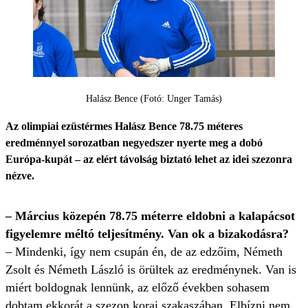
Halász Bence (Fotó: Unger Tamás)
Az olimpiai ezüstérmes Halász Bence 78.75 méteres
eredménnyel sorozatban negyedszer nyerte meg a dobó
Európa-kupát – az elért távolság biztató lehet az idei szezonra
nézve.
– Március közepén 78.75 méterre eldobni a kalapácsot
figyelemre méltó teljesítmény. Van ok a bizakodásra?
– Mindenki, így nem csupán én, de az edzőim, Németh
Zsolt és Németh László is örültek az eredménynek. Van is
miért boldognak lennünk, az előző években sohasem
dobtam ekkorát a szezon korai szakaszában. Elbízni nem