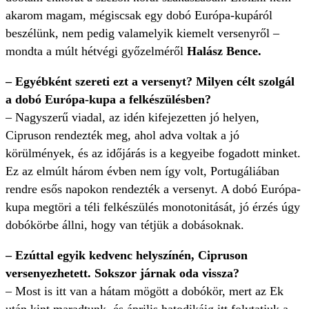
akarom magam, mégiscsak egy dobó Európa-kupáról
beszélünk, nem pedig valamelyik kiemelt versenyről –
mondta a múlt hétvégi győzelméről
Halász Bence.
– Egyébként szereti ezt a versenyt? Milyen célt szolgál
a dobó Európa-kupa a felkészülésben?
– Nagyszerű viadal, az idén kifejezetten jó helyen,
Cipruson rendezték meg, ahol adva voltak a jó
körülmények, és az időjárás is a kegyeibe fogadott minket.
Ez az elmúlt három évben nem így volt, Portugáliában
rendre esős napokon rendezték a versenyt. A dobó Európa-
kupa megtöri a téli felkészülés monotonitását, jó érzés úgy
dobókörbe állni, hogy van tétjük a dobásoknak.
– Ezúttal egyik kedvenc helyszínén, Cipruson
versenyezhetett. Sokszor járnak oda vissza?
– Most is itt van a hátam mögött a dobókör, mert az Ek