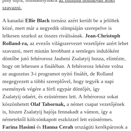
play díjra, mindannyiukra
az olimpia honlapján lehet
szavazni.
A kanadai
Ellie Black
tornász azért került be a jelöltek
közé, mert már a negyedik olimpiáján szerepelve is
lelkesen szurkol az összes riválisának.
Jean-Christoph
Rolland-ra,
az evezős világszervezet vezetőjére azért lehet
szavazni, mert miután lerobbant a semleges indulóként
döntőbe jutó fehérorosz Jauheni Zsalatyij busza, elintézte,
hogy ott lehessen a fináléban. A fehérorosz lekéste volna
az augusztus 3-i programot nyitó finálét, de Rolland
megegyezett a többi szereplővel, hogy tegyék a napi
események végére a férfi egypár döntőjét, így
Zsalatyij odaért, és ezüstérmes lett. A fehérorosz sokat
köszönhetett
Olaf Tabornak,
a német csapat vezetőjének
is, hiszen Zsalatyij hajója fennakadt a vámon, így a
németektől kölcsönkapott eszközzel lett ezüstérmes.
Farina Hasimi
és
Hanna Cerah
országúti kerékpárosok a