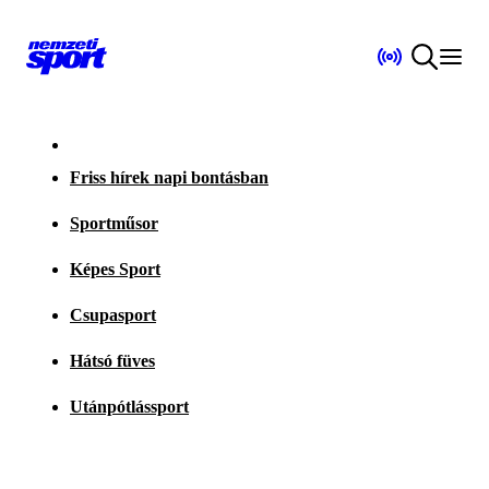
Friss hírek napi bontásban
Sportműsor
Képes Sport
Csupasport
Hátsó füves
Utánpótlássport