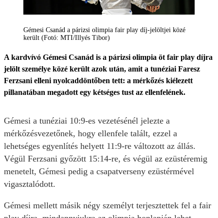
Gémesi Csanád a párizsi olimpia fair play díj-jelöltjei közé
került (Fotó: MTI/Illyés Tibor)
A kardvívó Gémesi Csanád is a párizsi olimpia öt fair play díjra
jelölt személye közé került azok után, amit a tunéziai Faresz
Ferzsani elleni nyolcaddöntőben tett: a mérkőzés kiélezett
pillanatában megadott egy kétséges tust az ellenfelének.
Gémesi a tunéziai 10:9-es vezetésénél jelezte a
mérkőzésvezetőnek, hogy ellenfele talált, ezzel a
lehetséges egyenlítés helyett 11:9-re változott az állás.
Végül Ferzsani győzött 15:14-re, és végül az ezüstéremig
menetelt, Gémesi pedig a csapatverseny ezüstérmével
vigasztalódott.
Gémesi mellett másik négy személyt terjesztettek fel a fair