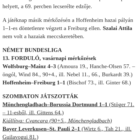
helyett, a 69. percben lecserélte edzője.
A játéknap másik mérkőzésén a Hoffenheim hazai pályán
1–1-es döntetlenre végzett a Freiburg ellen.
Szalai Attila
nem volt a hazaiak meccskeretében.
NÉMET BUNDESLIGA
13. FORDULÓ, vasárnapi mérkőzések
Wolfsburg–Mainz 4–3
(Amoura 19., Hanche-Olsen 57. –
öngól, Wind 84., 90+4., ill. Nebel 11., 66., Burkardt 39.)
Hoffenheim–Freiburg 1–1
(Bischof 73., ill. Ginter 68.)
SZOMBATON JÁTSZOTTÁK
Mönchengladbach–Borussia Dortmund 1–1
(Stöger 71.
– 11-esből, ill. Gittens 64.)
Kiállítva: Cvancara (90+5., Mönchengladbach)
Bayer Leverkusen–St. Pauli 2–1
(Wirtz 6., Tah 21., ill.
Guilavogui 81.)