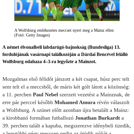
A Wolfsburg emlékezetes meccset nyert meg a Mainz ellen
(Fotó: Getty Images)
A német élvonalbeli labdarúgó-bajnokság (Bundesliga) 13.
fordulójának vasárnapi találkozóján a Dárdai Bencével felálló
Wolfsburg odahaza 4–3-ra legyőzte a Mainzot.
Mozgalmas első félidőt játszott a két csapat, húsz perc telt
sem telt el a meccsből, de máris két gólt látott a közönség:
a 11. percben
Paul Nebel
szerzett vezetést a Mainznak, de
erre pár perccel később
Mohamed Amura
révén válaszolt
a Wolfsburg. A szünet előtt azonban újra betalált a Mainz:
a kirobbanó formában futballozó
Jonathan Burkardt
a
39. percben talált a kapuba, megszerezve idénybeli tizedik,
a legutóbbi négy meccsen pedig az ötödik gólját a