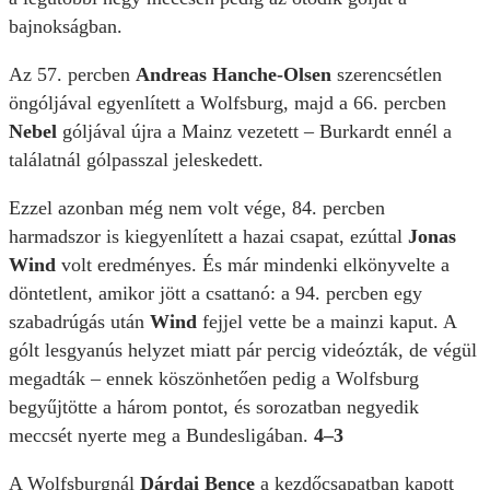
bajnokságban.
Az 57. percben
Andreas Hanche-Olsen
szerencsétlen
öngóljával egyenlített a Wolfsburg, majd a 66. percben
Nebel
góljával újra a Mainz vezetett – Burkardt ennél a
találatnál gólpasszal jeleskedett.
Ezzel azonban még nem volt vége, 84. percben
harmadszor is kiegyenlített a hazai csapat, ezúttal
Jonas
Wind
volt eredményes. És már mindenki elkönyvelte a
döntetlent, amikor jött a csattanó: a 94. percben egy
szabadrúgás után
Wind
fejjel vette be a mainzi kaput. A
gólt lesgyanús helyzet miatt pár percig videózták, de végül
megadták – ennek köszönhetően pedig a Wolfsburg
begyűjtötte a három pontot, és sorozatban negyedik
meccsét nyerte meg a Bundesligában.
4–3
A Wolfsburgnál
Dárdai Bence
a kezdőcsapatban kapott