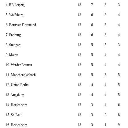
4. RB Leipzig
13
7
3
3
5. Wolfsburg
13
6
3
4
6. Borussia Dortmund
13
6
3
4
7. Freiburg
13
6
3
4
8. Stuttgart
13
5
5
3
9. Mainz
13
5
4
4
10. Werder Bremen
13
5
4
4
11. Mönchengladbach
13
5
3
5
12. Union Berlin
13
4
4
5
13. Augsburg
13
4
4
5
14. Hoffenheim
13
3
4
6
15. St. Pauli
13
3
2
8
16. Heidenheim
13
3
1
9