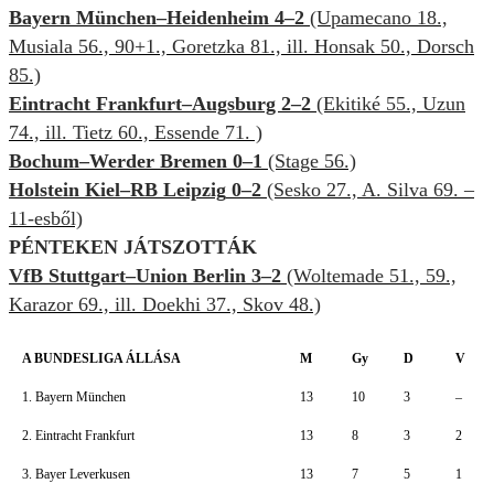
Bayern München–Heidenheim 4–2
(Upamecano 18.,
Musiala 56., 90+1., Goretzka 81., ill. Honsak 50., Dorsch
85.)
Eintracht Frankfurt–Augsburg 2–2
(Ekitiké 55., Uzun
74., ill. Tietz 60., Essende 71. )
Bochum–Werder Bremen 0–1
(Stage 56.)
Holstein Kiel–RB Leipzig
0–2
(Sesko 27., A. Silva 69. –
11-esből)
PÉNTEKEN JÁTSZOTTÁK
VfB Stuttgart–Union Berlin 3–2
(Woltemade 51., 59.,
Karazor 69., ill. Doekhi 37., Skov 48.)
A BUNDESLIGA ÁLLÁSA
M
Gy
D
V
1. Bayern München
13
10
3
–
2. Eintracht Frankfurt
13
8
3
2
3. Bayer Leverkusen
13
7
5
1