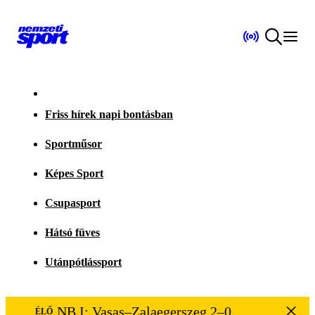
Friss hírek napi bontásban
Sportműsor
Képes Sport
Csupasport
Hátsó füves
Utánpótlássport
NB I: Vasas–Zalaegerszeg 2–0
ÉLŐ