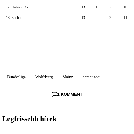
17. Holstein Kiel
13
1
2
10
18. Bochum
13
–
2
11
Bundesliga
Wolfsburg
Mainz
német foci
1 KOMMENT
Legfrissebb hírek