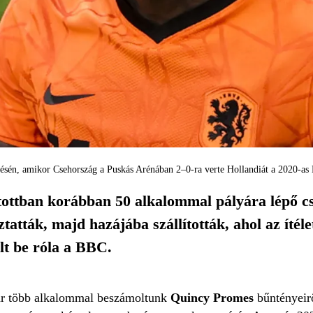
lésén, amikor Csehország a Puskás Arénában 2–0-ra verte Hollandiát a 2020-as
tottban korábban 50 alkalommal pályára lépő c
atták, majd hazájába szállították, ahol az ítélet
lt be róla a BBC.
r több alkalommal beszámoltunk
Quincy Promes
bűntényeir