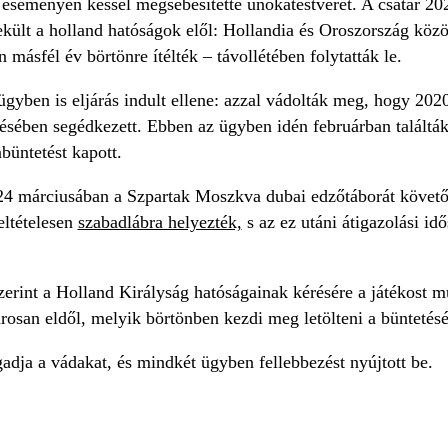
i eseményen késsel megsebesítette unokatestvérét. A csatár 2
kült a holland hatóságok elől: Hollandia és Oroszország közö
 másfél év börtönre ítélték – távollétében folytatták le.
gyben is eljárás indult ellene: azzal vádolták meg, hogy 20
sében segédkezett. Ebben az ügyben idén februárban találták
büntetést kapott.
4 márciusában a Szpartak Moszkva dubai edzőtáborát követőe
eltételesen
szabadlábra helyezték,
s az ez utáni átigazolási i
rint a Holland Királyság hatóságainak kérésére a játékost múl
arosan eldől, melyik börtönben kezdi meg letölteni a büntetésé
adja a vádakat, és mindkét ügyben fellebbezést nyújtott be.