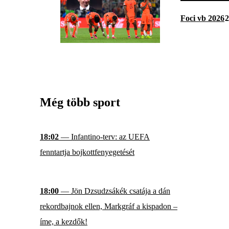
Foci vb 2026
2
Még több sport
18:02
— Infantino-terv: az UEFA
fenntartja bojkottfenyegetését
18:00
— Jön Dzsudzsákék csatája a dán
rekordbajnok ellen, Markgráf a kispadon –
íme, a kezdők!