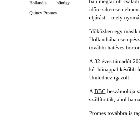
ban megtartott család
Hollandia
bűnügy
időre sikeresen elmene
Quincy Promes
eljárást – mely nyomán
Időközben egy másik ü
Hollandiába csempészé
további hatéves börtön
A 32 éves támadót 202
két hónappal később f
Unitedhez igazolt.
A
BBC
beszámolója sze
szállították, ahol ham
Promes továbbra is tag