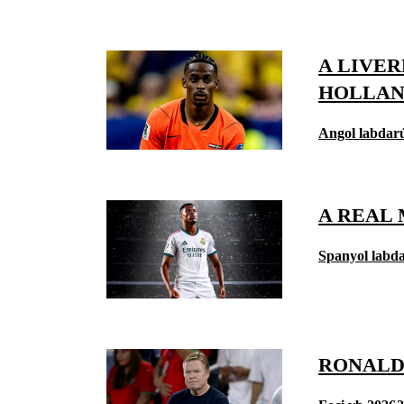
A LIVER
HOLLA
Angol labdar
A REAL 
Spanyol labd
RONALD