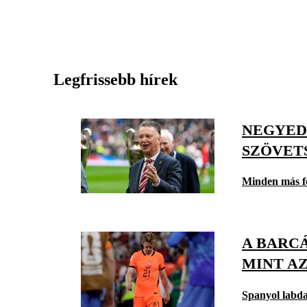
Legfrissebb hírek
NEGYED
SZÖVET
Minden más f
A BARCÁ
MINT A
Spanyol labd