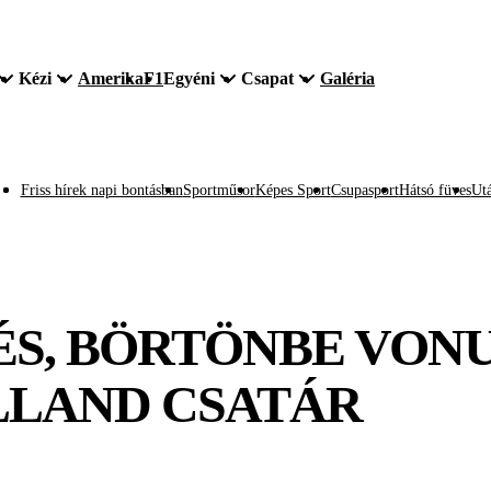
Kézi
Amerika
F1
Egyéni
Csapat
Galéria
Friss hírek napi bontásban
Sportműsor
Képes Sport
Csupasport
Hátsó füves
Utá
S, BÖRTÖNBE VONUL
LLAND CSATÁR