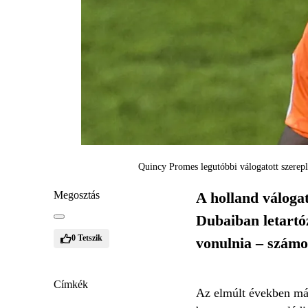
Quincy Promes legutóbbi válogatott szerep
Megosztás
A holland váloga
Dubaiban letartózt
0
Tetszik
vonulnia – számo
Címkék
Az elmúlt években má