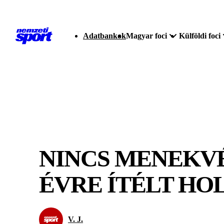
Adatbankok
Magyar foci
Külföldi foci
NINCS MENEKVÉ
ÉVRE ÍTÉLT HO
V. J.