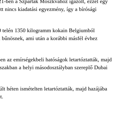
021-ben a Szpartak Moszkvához igazolt, ezzel egy
tt nincs kiadatási egyezmény, így a bírósági
20 telén 1350 kilogramm kokain Belgiumból
 bűnösnek, ami után a korábbi másfél évhez
n az emírségekbeli hatóságok letartóztatták, majd
dőszakban a helyi másodosztályban szereplő Dubai
t héten ismételten letartóztatták, majd hazájába
t.