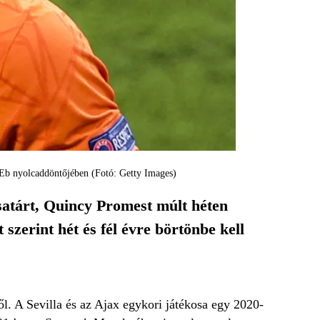
 Eb nyolcaddöntőjében (Fotó: Getty Images)
satárt, Quincy Promest múlt héten
 szerint hét és fél évre börtönbe kell
ől. A Sevilla és az Ajax egykori játékosa egy 2020-