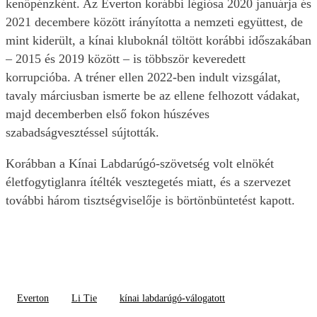
kenőpénzként. Az Everton korábbi légiósa 2020 januárja és
2021 decembere között irányította a nemzeti együttest, de
mint kiderült, a kínai kluboknál töltött korábbi időszakában
– 2015 és 2019 között – is többször keveredett
korrupcióba. A tréner ellen 2022-ben indult vizsgálat,
tavaly márciusban ismerte be az ellene felhozott vádakat,
majd decemberben első fokon húszéves
szabadságvesztéssel sújtották.
Korábban a Kínai Labdarúgó-szövetség volt elnökét
életfogytiglanra ítélték vesztegetés miatt, és a szervezet
további három tisztségviselője is börtönbüntetést kapott.
Everton
Li Tie
kínai labdarúgó-válogatott