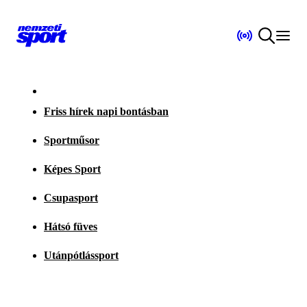
Friss hírek napi bontásban
Sportműsor
Képes Sport
Csupasport
Hátsó füves
Utánpótlássport