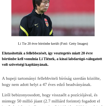
Li Tie 20 évre börtönbe került (Fotó: Getty Images)
Elutasították a fellebbezését, így vesztegetés miatt 20 évre
börtönbe kell vonulnia Li Tiének, a kínai labdarúgó-válogatott
volt szövetségi kapitányának.
A hupeji tartományi fellebbviteli bíróság szerdán közölte,
hogy nem adott helyt a 47 éves edző beadványának.
Liről bebizonyosodott, hogy visszaélt a pozíciójával, és
mintegy 50 millió jüant (2.7 milliárd forintot) fogadott el