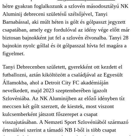
hétre gyakran foglalkozunk a szlovén másodosztályú NK
Aluminij debreceni születésű szélsőjével, Tanyi
Barnabással, aki múlt héten is gólt és gólpasszt jegyzett
csapatában, amely egy fordulóval az idény vége előtt már
biztosan bajnokként jut fel a szlovén élvonalba. Tanyi 28
bajnokin nyolc góllal és öt gólpasszal hívta fel magára a
figyelmet.
Tanyi Debrecenben született, gyerekként ott kezdett el
futballozni, aztán kiköltözött a családjával az Egyesült
Államokba, ahol a Detroit City FC akadémiáján
nevelkedett, majd 2023 szeptemberében igazolt
Szlovéniába. Az NK Aluminijben az előző idényben tíz
meccsen két gólt szerzett, de kiestek, most viszont
kulcsemberként játszott főszerepet a csapat
visszajutásában. A Nemzeti Sport Szlovéniából származó
értesülései szerint a támadó NB I-ből is több csapat