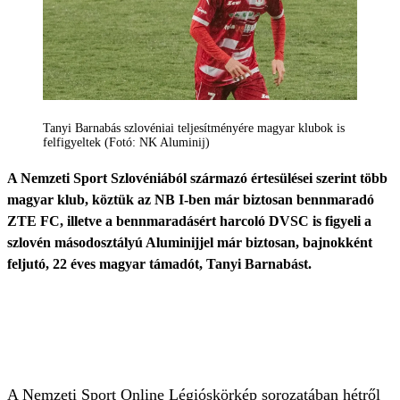
Tanyi Barnabás szlovéniai teljesítményére magyar klubok is
felfigyeltek (Fotó: NK Aluminij)
A Nemzeti Sport Szlovéniából származó értesülései szerint több
magyar klub, köztük az NB I-ben már biztosan bennmaradó
ZTE FC, illetve a bennmaradásért harcoló DVSC is figyeli a
szlovén másodosztályú Aluminijjel már biztosan, bajnokként
feljutó, 22 éves magyar támadót, Tanyi Barnabást.
A Nemzeti Sport Online
Légióskörkép sorozatában
hétről