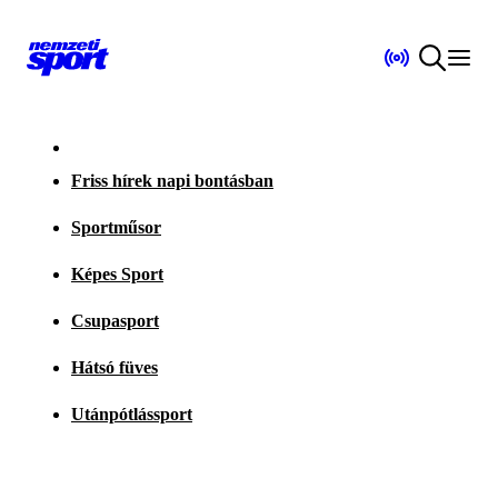
Friss hírek napi bontásban
Sportműsor
Képes Sport
Csupasport
Hátsó füves
Utánpótlássport