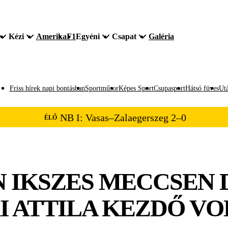
Kézi
Amerika
F1
Egyéni
Csapat
Galéria
Friss hírek napi bontásban
Sportműsor
Képes Sport
Csupasport
Hátsó füves
Utá
NB I: Vasas–Zalaegerszeg 2–0
ÉLŐ
 IKSZES MECCSEN 
I ATTILA KEZDŐ VO