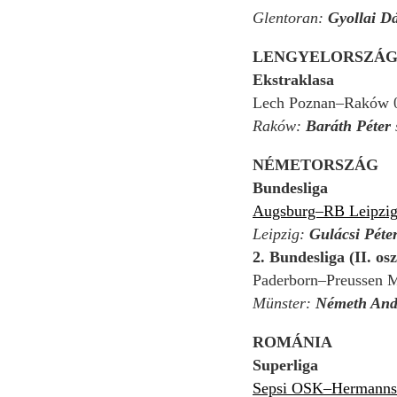
Glentoran:
Gyollai D
LENGYELORSZÁ
Ekstraklasa
Lech Poznan–Raków 
Raków:
Baráth Péter
s
NÉMETORSZÁG
Bundesliga
Augsburg–RB Leipzig
Leipzig:
Gulácsi Péte
2. Bundesliga (II. osz
Paderborn–Preussen M
Münster:
Németh An
ROMÁNIA
Superliga
Sepsi OSK–Hermannst