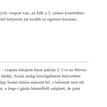
olc csoport van, az AIK a 3. számú kvartettben
lső helyezett jut tovább az egyenes kieséses
 – csapata kikapott hazai pályán 2–1-re az éllovas
labdát, Szalai pedig kiszolgáltatott helyzetben
pp Szalai hátára mászott fel, s bólintott nem túl
 a liege-i gárda büntetőből szépített, de pont