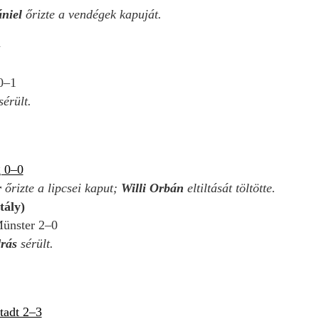
ániel
őrizte a vendégek kapuját.
G
0–1
érült.
 0–0
r
őrizte a lipcsei kaput;
Willi Orbán
eltiltását töltötte.
tály)
ünster 2–0
drás
sérült.
adt 2–3