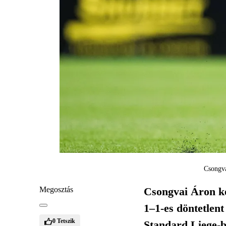
Csongva
Megosztás
Csongvai Áron ke
1–1-es döntetlent
0
Tetszik
Standard Liege-be