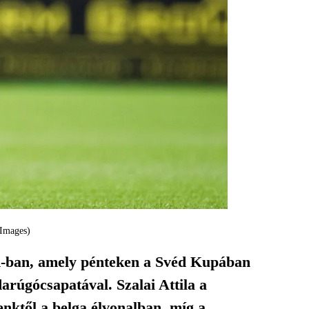
 Images)
IK-ban, amely pénteken a Svéd Kupában
darúgócsapatával. Szalai Attila a
enktől a belga élvonalban, míg a