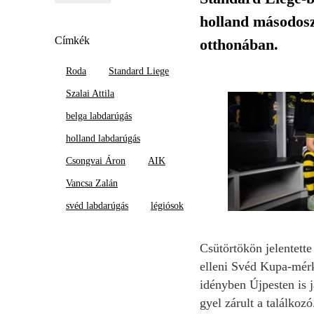
holland másodosz
Címkék
otthonában.
Roda
Standard Liege
Szalai Attila
belga labdarúgás
holland labdarúgás
Csongvai Áron
AIK
Vancsa Zalán
svéd labdarúgás
légiósok
Csütörtökön jelentett
elleni Svéd Kupa-mérk
idényben Újpesten is j
gyel zárult a találkoz