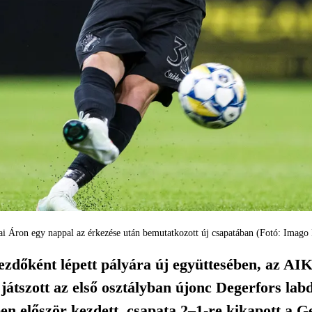
i Áron egy nappal az érkezése után bemutatkozott új csapatában (Fotó: Imago
zdőként lépett pályára új együttesében, az A
 játszott az első osztályban újonc Degerfors lab
n először kezdett, csapata 2–1-re kikapott a G