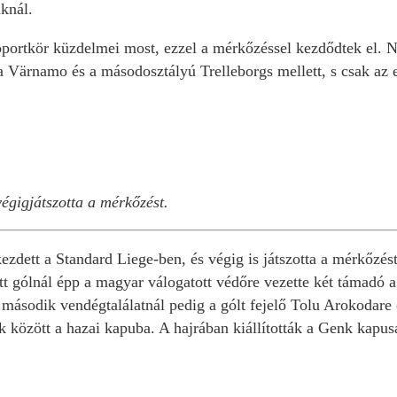
aknál.
ortkör küzdelmei most, ezzel a mérkőzéssel kezdődtek el. Ny
a Värnamo és a másodosztályú Trelleborgs mellett, s csak az e
végigjátszotta a mérkőzést.
ezdett a Standard Liege-ben, és végig is játszotta a mérkőzést
t gólnál épp a magyar válogatott védőre vezette két támadó a 
 második vendégtalálatnál pedig a gólt fejelő Tolu Arokodare é
között a hazai kapuba. A hajrában kiállították a Genk kapusát,