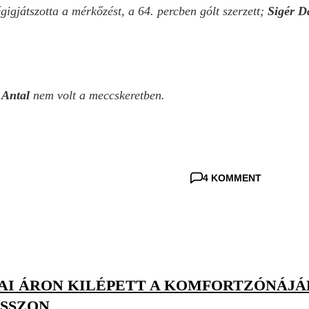
gigjátszotta a mérkőzést, a 64. percben gólt szerzett;
Sigér D
i Antal
nem volt a meccskeretben.
4 KOMMENT
AI ÁRON KILÉPETT A KOMFORTZÓNÁJÁB
TSSZON