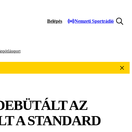
Belépés
Nemzeti Sportrádió
npótlássport
DEBÜTÁLT AZ
LT A STANDARD