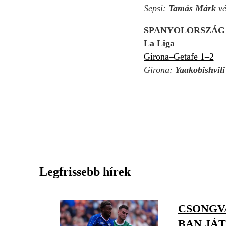
Sepsi:
Tamás Márk
vé
SPANYOLORSZÁG
La Liga
Girona–Getafe 1–2
Girona:
Yaakobishvil
Legfrissebb hírek
CSONGV
BAN JÁ