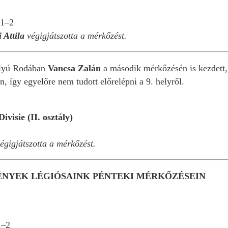
 1–2
 Attila
végigjátszotta a mérkőzést.
ályú Rodában
Vancsa Zalán
a második mérkőzésén is kezdett, s
n, így egyelőre nem tudott előrelépni a 9. helyről.
isie (II. osztály)
égigjátszotta a mérkőzést.
NYEK LÉGIÓSAINK PÉNTEKI MÉRKŐZÉSEIN
1–2