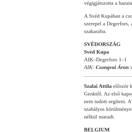
végigjátszotta a hazai
A Svéd Kupában a csop
szerepel a Degerfors, 
szakaszba.
SVÉDORSZÁG
Svéd Kupa
AIK–Degerfors 1–1
AIK:
Csongvai Áron
Szalai Attila
először k
Genktől. Az első kapot
nem tudott segíteni. A
szabályos körülmények 
nélkül maradt.
BELGIUM