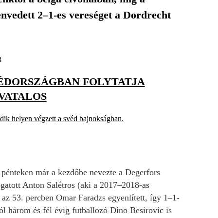
nvedett 2–1-es vereséget a Dordrecht
3
ÉDORSZÁGBAN FOLYTATJA
IVATALOS
ik helyen végzett a svéd bajnokságban.
 pénteken már a kezdőbe nevezte a Degerfors
gatott Anton Salétros (aki a 2017–2018-as
e az 53. percben Omar Faradzs egyenlített, így 1–1-
l három és fél évig futballozó Dino Besirovic is