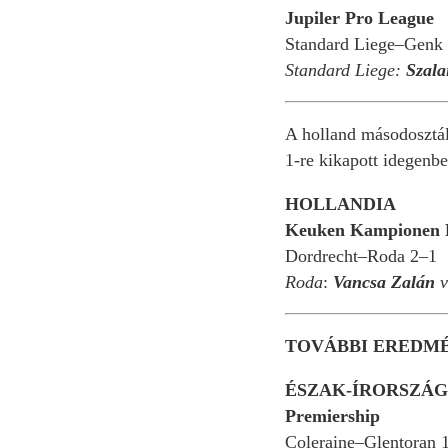
Jupiler Pro League
Standard Liege–Genk
Standard Liege:
Szalai
A holland másodoszt
1-re kikapott idegenbe
HOLLANDIA
Keuken Kampionen Div
Dordrecht–Roda 2–1
Roda
:
Vancsa Zalán
v
TOVÁBBI EREDMÉ
ÉSZAK-ÍRORSZÁG
Premiership
Coleraine–Glentoran 