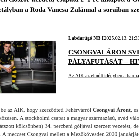
tályban a Roda Vancsa Zalánnal a soraiban sze
Labdarúgó NB I
2025.02.13. 21:3
CSONGVAI ÁRON SV
PÁLYAFUTÁSÁT – H
Az AIK az elmúlt idényben a harmad
e be az AIK, hogy szerződteti Fehérvárról
Csongvai Áront,
és
őzésen. A stockholmi csapat a magyar származású, svéd válo
átszott kölcsönben) 34. percbeni góljával szerzett vezetést, d
ó. A meccset Csongvai mellett a Mezőkövesden 2020 januárjátó