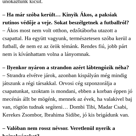
unokáztunk kicsit.
– Ha már szóba került… Kinyik Ákos, a paksiak
rutinos védője a veje. Sokat beszélgetnek a futballról?
– Ákos most nem volt otthon, edzőtáborba utazott a
csapattal. Ha együtt vagyunk, természetesen szóba kerül a
futball, de nem ez az örök témánk. Rendes fiú, jobb párt
nem is kívánhattam volna a lányomnak.
– Ilyenkor nyáron a strandon azért lábtengózik néha?
– Strandra elvétve járok, azonban kispályán még mindig
játszunk a régi társakkal. Orvosi cég szponzorálja a
csapatunkat, szoktam is mondani, ebben a korban éppen jó
mecénás állt be mögénk, mennek az évek, ha valakivel baj
van, rögtön tudnak segíteni… Dombi Tibi, Madar Csabi,
Kerekes Zsombor, Ibrahima Sidibe, jó kis brigádunk van.
– Valóban nem rossz névsor. Veretlenül nyerik a