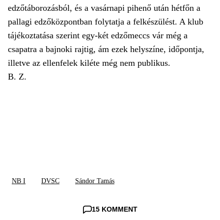
edzőtáborozásból, és a vasárnapi pihenő után hétfőn a
pallagi edzőközpontban folytatja a felkészülést. A klub
tájékoztatása szerint egy-két edzőmeccs vár még a
csapatra a bajnoki rajtig, ám ezek helyszíne, időpontja,
illetve az ellenfelek kiléte még nem publikus.
B. Z.
NB I
DVSC
Sándor Tamás
15 KOMMENT