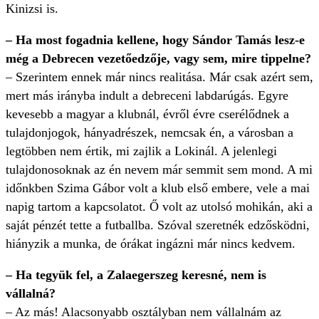
Kinizsi is.
– Ha most fogadnia kellene, hogy Sándor Tamás lesz-e
még a Debrecen vezetőedzője, vagy sem, mire tippelne?
– Szerintem ennek már nincs realitása. Már csak azért sem,
mert más irányba indult a debreceni labdarúgás. Egyre
kevesebb a magyar a klubnál, évről évre cserélődnek a
tulajdonjogok, hányadrészek, nemcsak én, a városban a
legtöbben nem értik, mi zajlik a Lokinál. A jelenlegi
tulajdonosoknak az én nevem már semmit sem mond. A mi
időnkben Szima Gábor volt a klub első embere, vele a mai
napig tartom a kapcsolatot. Ő volt az utolsó mohikán, aki a
saját pénzét tette a futballba. Szóval szeretnék edzős­ködni,
hiányzik a munka, de órákat ingázni már nincs kedvem.
– Ha tegyük fel, a Zalaegerszeg keresné, nem is
vállalná?
– Az más! Alacsonyabb osztályban nem vállalnám az