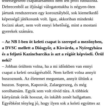
tehetségesebb csapattársamból nem lett profi futballista.
Debrecenből az ifjúsági válogatottakba is négyen-öten
jártunk rendszeresen egy korosztályból, sok kiemelkedő
képességű játékosunk volt. Igaz, akkoriban mindenki
focizni akart, nem volt ennyi lehetőség, mint a mostani
gyerekek számára.
– Az NB I-ben öt keleti csapat is szerepel a mezőnyben,
a DVSC mellett a Diósgyőr, a Kisvárda, a Nyíregyháza
és a feljutó Kazincbarcika is azt a régiót képviseli. Örül
neki?
– Jobban örültem volna, ha a mi időnkben van ennyi
csapat a keleti országrészből. Nem kellett volna annyit
buszoznunk. Az életemet meguntam, annyit ültünk a
buszon. Sopron, Kaposvár, Zalaegerszeg, és még
sorolhatnám. Egyik sem volt rövid túra. A többiek
kártyáztak órák hosszat, én inkább zenét hallgattam.
Egyébként tényleg jó, hogy ilyen sok a keleti együttes az