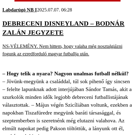
Labdarúgó NB I
2025.07.07. 06:28
DEBRECENI DISNEYLAND – BODNÁR
ZALÁN JEGYZETE
NS-VÉLEMÉNY. Nem hittem, hogy valaha még nosztalgiázni
fogunk az ezredforduló magyar futballja után.
– Hogy telik a nyara? Nagyon unalmas futball nélkül?
– Jövünk-megyünk a családdal, túl sok pihenő így sincsen
– felelte lapunknak adott interjújában Sándor Tamás, akit a
szurkolók minden idők legjobb debreceni futballistájának
választottak. – Május végén Szicíliában voltunk, ezekben a
napokban Tiszafüredre megyünk baráti társasággal, és
szeptemberben is szeretnénk még elutazni valahova. Az
elmúlt napokat pedig Pakson töltöttük, a lányunk ott él,