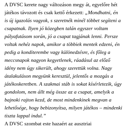
A DVSC kerete nagy változáson megy át, egyelőre hét
játékos távozott és csak kettő érkezett:
„Mondhatni, én
is új igazolás vagyok, s szeretnék minél többet segíteni a
csapatnak. Ilyen jó közegben talán egyszer voltam
pályafutásom során, jó a csapat tagjának lenni. Persze
voltak nehéz napok, amikor a többiek mentek edzeni, én
pedig a konditerembe vagy különedzésre, és főleg a
meccsnapok nagyon kegyetlenek, ráadásul az előző
idény nem úgy sikerült, ahogy szerettük volna. Nagy
átalakuláson megyünk keresztül, jelentős a mozgás a
játékoskeretben. A szakmai stáb is sokat kísérletezik, úgy
gondolom, nem állt még össze az a csapat, amelyik a
bajnoki rajton kezd, de most mindenkinek megvan a
lehetősége, hogy bebizonyítsa, milyen játékos – mindenki
tiszta lappal indul.”
A DVSC szombat este hazaért az ausztriai