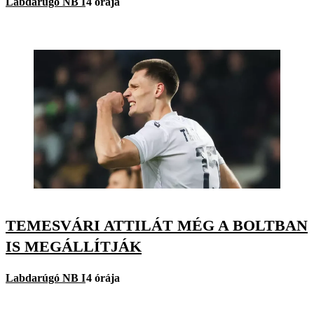
Labdarúgó NB I
4 órája
TEMESVÁRI ATTILÁT MÉG A BOLTBAN
IS MEGÁLLÍTJÁK
Labdarúgó NB I
4 órája