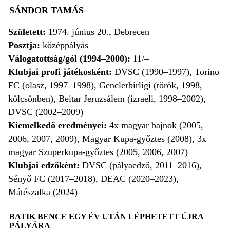
SÁNDOR TAMÁS
Született:
1974. június 20., Debrecen
Posztja:
középpályás
Válogatottság/gól (1994–2000):
11/–
Klubjai profi játékosként:
DVSC (1990–1997), Torino
FC (olasz, 1997–1998), Genclerbirligi (török, 1998,
kölcsönben), Beitar Jeruzsálem (izraeli, 1998–2002),
DVSC (2002–2009)
Kiemelkedő eredményei:
4x magyar bajnok (2005,
2006, 2007, 2009), Magyar Kupa-győztes (2008), 3x
magyar Szuperkupa-győztes (2005, 2006, 2007)
Klubjai edzőként:
DVSC (pályaedző, 2011–2016),
Sényő FC (2017–2018), DEAC (2020–2023),
Mátészalka (2024)
BATIK BENCE EGY ÉV UTÁN LÉPHETETT ÚJRA
PÁLYÁRA