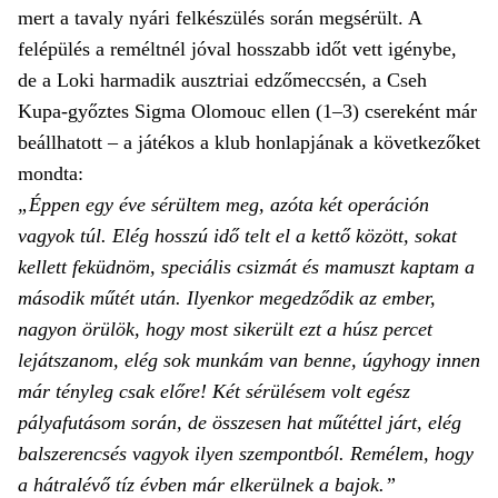
mert a tavaly nyári felkészülés során megsérült. A
felépülés a reméltnél jóval hosszabb időt vett igénybe,
de a Loki harmadik ausztriai edzőmeccsén, a Cseh
Kupa-győztes Sigma Olomouc ellen (1–3) csereként már
beállhatott – a játékos a klub honlapjának a következőket
mondta:
„Éppen egy éve sérültem meg, azóta két operáción
vagyok túl. Elég hosszú idő telt el a kettő között, sokat
kellett feküdnöm, speciális csizmát és mamuszt kaptam a
második műtét után. Ilyenkor megedződik az ember,
nagyon örülök, hogy most sikerült ezt a húsz percet
lejátszanom, elég sok munkám van benne, úgyhogy innen
már tényleg csak előre! Két sérülésem volt egész
pályafutásom során, de összesen hat műtéttel járt, elég
balszerencsés vagyok ilyen szempontból. Remélem, hogy
a hátralévő tíz évben már elkerülnek a bajok.”