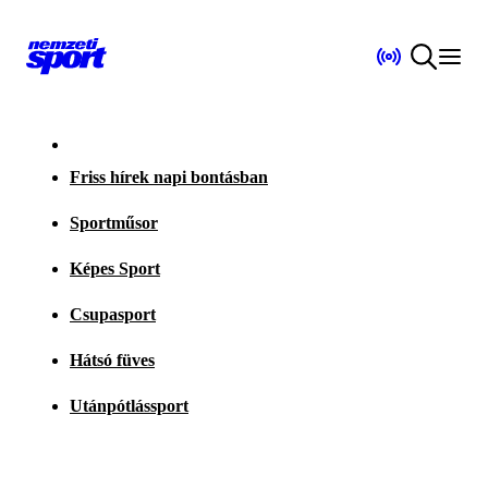
Friss hírek napi bontásban
Sportműsor
Képes Sport
Csupasport
Hátsó füves
Utánpótlássport