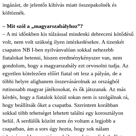
ingázást, de jelentős kihívás miatt összepakolnék és
költöznék.
– Mit szól a „magyarszabályhoz”?
– A mi időnkben kis túlzással mindenki debreceni kötődésű
volt, nem volt szükség ilyen intézkedésekre. A tizenkét
csapatos NB I-ben nyilvánvalóan sokkal nehezebb
fiatalokat betenni, hiszen eredménykényszer van, nem
gondolom, hogy a magyarszabály ezt orvosolni tudja. Az
egyetlen kötelezően előírt fiatal ott lesz a pályán, de a
többi helyre alighanem összevásárolnak az országból
rutinosabb magyar játékosokat, és ők játszanak. Az más
kérdés, hogy a fiatalok közül sokan nem is szolgálnak rá,
hogy beállítsák őket a csapatba. Szerintem korábban
sokkal több tehetséget lehetett találni egy korosztályon
belül. A serdülők között nem én voltam a legjobb a
csapatban, ám a sors úgy hozta, hogy sok nálam