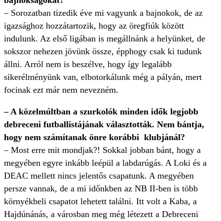
bajnokságokat?
– Sorozatban tizedik éve mi vagyunk a bajnokok, de az
igazsághoz hozzátartozik, hogy az öregfiúk között
indulunk. Az első ligában is megállnánk a helyünket, de
sokszor nehezen jövünk össze, épphogy csak ki tudunk
állni. Arról nem is beszélve, hogy így legalább
sikerélményünk van, elbotorkálunk még a pályán, mert
focinak ezt már nem nevezném.
– A közelmúltban a szurkolók minden idők legjobb
debreceni futballistájának választották. Nem bántja,
hogy nem számítanak önre korábbi klubjánál?
– Most erre mit mondjak?! Sokkal jobban bánt, hogy a
megyében egyre inkább leépül a labdarúgás. A Loki és a
DEAC mellett nincs jelentős csapatunk. A megyében
persze vannak, de a mi időnkben az NB II-ben is több
környékbeli csapatot lehetett találni. Itt volt a Kaba, a
Hajdúnánás, a városban meg még létezett a Debreceni