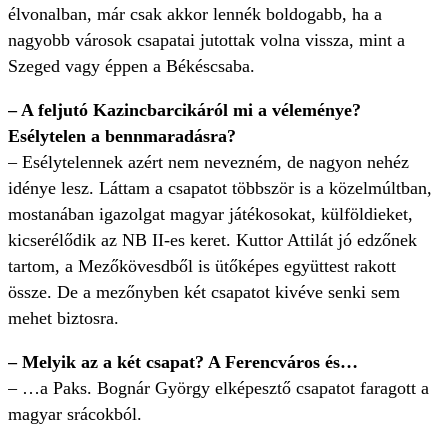
élvonalban, már csak akkor lennék boldogabb, ha a
nagyobb városok csapatai jutottak volna vissza, mint a
Szeged vagy éppen a Békéscsaba.
– A feljutó Kazincbarcikáról mi a véleménye?
Esélytelen a bennmaradásra?
– Esélytelennek azért nem nevezném, de nagyon nehéz
idénye lesz. Láttam a csapatot többször is a közelmúltban,
mostanában igazolgat magyar játékosokat, külföldieket,
kicserélődik az NB II-es keret. Kuttor Attilát jó edzőnek
tartom, a Mezőkövesdből is ütőképes együttest rakott
össze. De a mezőnyben két csapatot kivéve senki sem
mehet biztosra.
– Melyik az a két csapat? A Ferencváros és…
– …a Paks. Bognár György elképesztő csapatot faragott a
magyar srácokból.