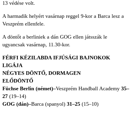
13 védése volt.
A harmadik helyért vasárnap reggel 9-kor a Barca lesz a
Veszprém ellenfele.
A döntőt a berliniek a dán GOG ellen játsszák le
ugyancsak vasárnap, 11.30-kor.
FÉRFI KÉZILABDA IFJÚSÁGI BAJNOKOK
LIGÁJA
NÉGYES DÖNTŐ, DORMAGEN
ELŐDÖNTŐ
Füchse Berlin (német)–
Veszprém Handball Academy
35–
27
(19–14)
GOG (dán)–
Barca (spanyol)
31–25
(15–10)