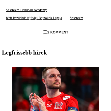
Veszprém Handball Academy
férfi kézilabda ifjúsági Bajnokok Ligája
Veszprém
2 KOMMENT
Legfrissebb hírek