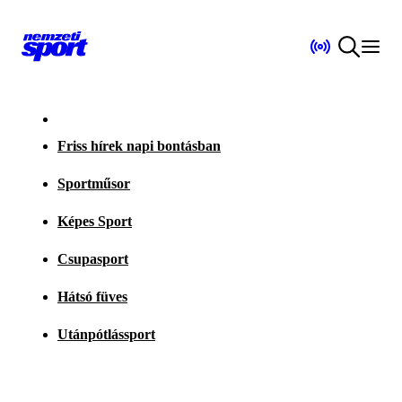
Friss hírek napi bontásban
Sportműsor
Képes Sport
Csupasport
Hátsó füves
Utánpótlássport