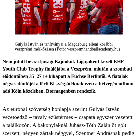
Gulyás István és tanítványai a Magdeburg elleni korábbi
veszprémi mérkőzésen (Fotó: veszpremhandballacademy.hu)
Nem jutott be az ifjúsági Bajnokok Ligájaként kezelt EHF
Youth Club Trophy fináléjába a Veszprém, miután a szombati
elődöntőben 35–27-re kikapott a Füchse Berlintől. A fiatalok
négyes döntőjét a férfi BL-végjátéknak ezen a hétvégén otthont
adó Köln közelében, Dormagenben rendezik.
Az európai szövetség honlapja szerint Gulyás István
vezetőedző – tavaly ezüstérmes – csapata egyszer vezetett
a találkozón. A bakonyiaknál Juhász-Tóth Zalán öt gólt
szerzett, négyen zártak néggyel, Szentner Andrásnak pedig