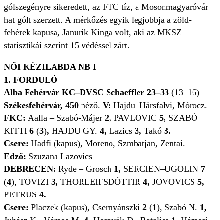
gólszegényre sikeredett, az FTC tíz, a Mosonmagyaróvár
hat gólt szerzett. A mérkőzés egyik legjobbja a zöld-
fehérek kapusa, Janurik Kinga volt, aki az MKSZ
statisztikái szerint 15 védéssel zárt.
NŐI KÉZILABDA NB I
1. FORDULÓ
Alba Fehérvár KC–DVSC Schaeffler 23–33
(13–16)
Székesfehérvár, 450
néző.
V:
Hajdu–Hársfalvi, Mórocz.
FKC:
Aalla – Szabó-Májer
2,
PAVLOVIC
5,
SZABÓ
KITTI
6
(
3
)
,
HAJDU GY.
4,
Lazics
3,
Takó
3.
Csere:
Hadfi (kapus), Moreno, Szmbatjan, Zentai.
Edző:
Szuzana Lazovics
DEBRECEN:
Ryde – Grosch
1,
SERCIEN–UGOLIN
7
(
4
), TÓVIZI
3,
THORLEIFSDÓTTIR
4,
JOVOVICS
5,
PETRUS
4.
Csere:
Placzek (kapus), Csernyánszki
2
(
1
), Szabó N.
1,