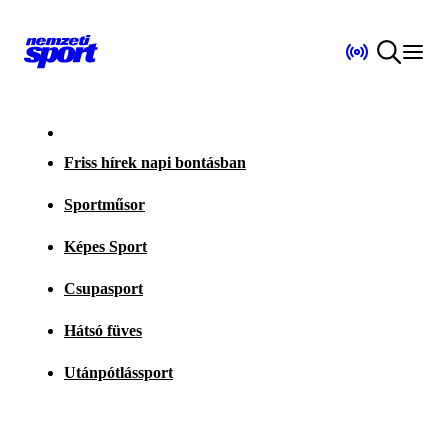
Friss hírek napi bontásban
Sportműsor
Képes Sport
Csupasport
Hátsó füves
Utánpótlássport