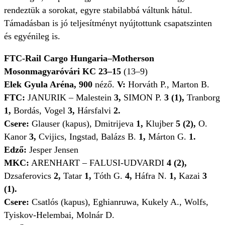
rendeztük a sorokat, egyre stabilabbá váltunk hátul.
Támadásban is jó teljesítményt nyújtottunk csapatszinten
és egyénileg is.
FTC-Rail Cargo Hungaria–Motherson
Mosonmagyaróvári KC 23–15
(13–9)
Elek Gyula Aréna, 900
néző.
V:
Horváth P., Marton B.
FTC:
JANURIK – Malestein
3,
SIMON P.
3 (1),
Tranborg
1,
Bordás, Vogel
3,
Hársfalvi
2.
Csere:
Glauser (kapus), Dmitrijeva
1,
Klujber
5 (2),
O.
Kanor
3,
Cvijics, Ingstad, Balázs B.
1,
Márton G.
1.
Edző:
Jesper Jensen
MKC:
ARENHART – FALUSI-UDVARDI
4 (2),
Dzsaferovics
2,
Tatar
1,
Tóth G.
4,
Háfra N.
1,
Kazai
3
(1).
Csere:
Csatlós (kapus), Eghianruwa, Kukely A., Wolfs,
Tyiskov-Helembai, Molnár D.