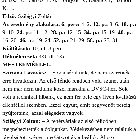
Juhász K., Vámos M.
4,
Hornyák D., Ratalics
1,
Hámori
K.
1.
Edző:
Szilágyi Zoltán
Az eredmény alakulása.
6. perc:
4–2.
12.
p.:
8–6.
18. p.:
9–10.
24. p.:
11–12.
28. p.:
12–15.
34. p.:
15–19.
40. p.:
16–20.
46. p.:
19–24.
52.
p.:
21–29.
58. p.:
23–31.
Kiállítások:
10, ill. 8 perc.
Hétméteresek:
4/3, ill. 5/5
MESTERMÉRLEG
Szuzana Lazovics:
– Sok a sérültünk, de nem szeretnék
erre hivatkozni. Az első félidő rendben volt, szünet után
nem már nem tudtunk közel maradni a DVSC-hez. Sok
volt a technikai hibánk, ez nem fér bele egy ilyen kvalitású
ellenféllel szemben. Ezzel együtt, amit negyvenöt percig
nyújtottunk, azzal elégedett vagyok.
Szilágyi Zoltán:
– A fehérváriak az első félidőben
megnehezítették a dolgunkat. Védekezésben nem találtuk a
távolságot, szépen megjátszották a beállót. Ahogy