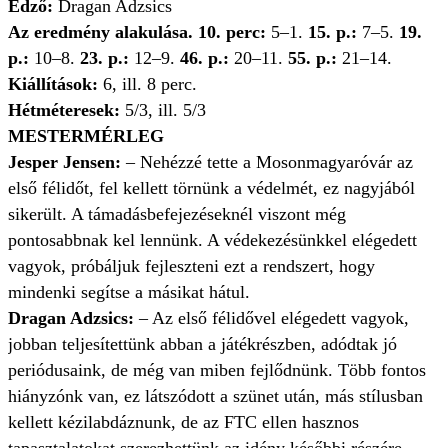
Edző:
Dragan Adzsics
Az eredmény alakulása.
10. perc:
5–1.
15. p.:
7–5.
19.
p.:
10–8.
23. p.:
12–9.
46. p.:
20–11.
55. p.:
21–14.
Kiállítások:
6, ill. 8 perc.
Hétméteresek:
5/3, ill. 5/3
MESTERMÉRLEG
Jesper Jensen:
– Nehézzé tette a Mosonmagyaróvár az
első félidőt, fel kellett törnünk a védelmét, ez nagyjából
sikerült. A támadásbefejezéseknél viszont még
pontosabbnak kel lennünk. A védekezésünkkel elégedett
vagyok, próbáljuk fejleszteni ezt a rendszert, hogy
mindenki segítse a másikat hátul.
Dragan Adzsics:
– Az első félidővel elégedett vagyok,
jobban teljesítettünk abban a játékrészben, adódtak jó
periódusaink, de még van miben fejlődnünk. Több fontos
hiányzónk van, ez látszódott a szünet után, más stílusban
kellett kézilabdáznunk, de az FTC ellen hasznos