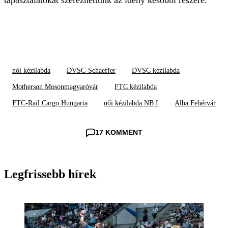
tapasztalatokat szerezhettünk az idény későbbi részére.
női kézilabda
DVSC-Schaeffer
DVSC kézilabda
Motherson Mosonmagyaróvár
FTC kézilabda
FTC-Rail Cargo Hungaria
női kézilabda NB I
Alba Fehérvár
17 KOMMENT
Legfrissebb hírek