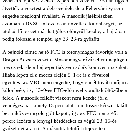
védéseire építve az első 13 percben vezetett. Ezután ugyan
átvették a vezetést a debreceniek, de a Fehérvár így sem
engedte meglógni riválisát. A második játékrészben
azonban a DVSC fokozatosan növelte a különbséget, az
utolsó 15 percet már hatgólos előnyről kezdte, a hajrában
pedig fokozta a tempót, így 33–23-ra győzött.
A bajnoki címre hajtó FTC is toronymagas favoritja volt a
Dragan Adzsics vezette Mosonmagyaróvár elleni népligeti
meccsnek, de a Lajta-partiak sem adták könnyen magukat.
Hiába lépett el a meccs elején 5–1-re is a fővárosi
együttes, az MKC nem engedte, hogy ennél tovább nőjön a
különbség, így 13–9-es FTC-előnnyel vonultak öltözőbe a
felek. A második félidőt viszont nem kezdte jól a
vendégcsapat, amely 15 perc alatt mindössze kétszer talált
be, miközben nyolc gólt kapott, így az FTC már a 45.
percre lezárta a lényegi kérdéseket és végül 23–15-ös
győzelmet aratott. A második félidő kifejezetten