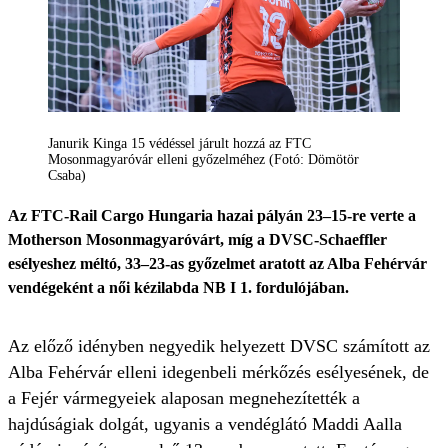
Janurik Kinga 15 védéssel járult hozzá az FTC
Mosonmagyaróvár elleni győzelméhez (Fotó: Dömötör
Csaba)
Az FTC-Rail Cargo Hungaria hazai pályán 23–15-re verte a
Motherson Mosonmagyaróvárt, míg a DVSC-Schaeffler
esélyeshez méltó, 33–23-as győzelmet aratott az Alba Fehérvár
vendégeként a női kézilabda NB I 1. fordulójában.
Az előző idényben negyedik helyezett DVSC számított az
Alba Fehérvár elleni idegenbeli mérkőzés esélyesének, de
a Fejér vármegyeiek alaposan megnehezítették a
hajdúságiak dolgát, ugyanis a vendéglátó Maddi Aalla