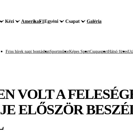
Kézi
Amerika
F1
Egyéni
Csapat
Galéria
Friss hírek napi bontásban
Sportműsor
Képes Sport
Csupasport
Hátsó füves
Utá
N VOLT A FELESÉGE
JE ELŐSZÖR BESZÉL
L