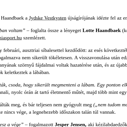
te Haandbaek a
Jydske Vestkysten
újságírójának idézte fel az e
tban voltam” –
foglalta össze a lényeget
Lotte Haandbaek
(k
niasport.hu
szemlézett.
 februári, ausztriai síbalesettel kezdődött: az esés következt
galmazva nem sikerült tökéletesen. A visszavonulása után ed
ának szörnyű fájdalmai voltak hazatérése után, és az újabb v
k keletkeztek a lábában.
ák, csoda, hogy sikerült megmenteni a lábam. Egy ponton elk
ali, nyolc órán át tartó életmentő műtét, majd több mint egy
álták meg, és bár teljesen nem gyógyult meg
(„nem tudom moz
e nincs vége, a legnehezebb időszakon talán túl vannak.
lesz a vége” –
fogalmazott
Jesper Jensen,
aki kézilabdaedzőké