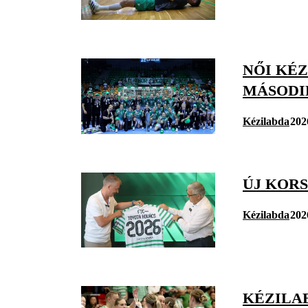
NŐI KÉZ
MÁSODI
Kézilabda
202
ÚJ KORS
Kézilabda
202
KÉZILAB