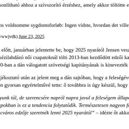
nlítható ahhoz a szívszorító érzéshez, amely akkor töltötte el
ns voldsomme sygdomsforløb: Ingen vidste, hvordan det vill
@wwwjvdk)
June 23, 2025
lőtt, januárban jelentette be, hogy 2025 nyarától Jensen vesz
kézilabdázó női csapatoknál tölti 2013-ban kezdődött edzői kar
0-ban a dán válogatott szövetségi kapitányának is kinevezték 
tájékoztató után az jelent meg a dán sajtóban, hogy a feleségév
n gyorsan egyértelművé tette: ő továbbra is úgy készül, hogy 
nk túl, de szerencsére napról napra javul a feleségem állapot
pokban is ez a tendencia folytatódik. Természetesen nagyon
ncváros edzője szeretnék lenni 2025 nyarától” –
idézte őt akk