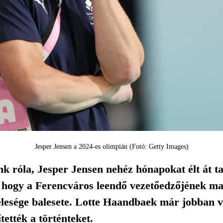
Jesper Jensen a 2024-es olimpián (Fotó: Getty Images)
 róla, Jesper Jensen nehéz hónapokat élt át ta
is, hogy a Ferencváros leendő vezetőedzőjének m
felesége balesete. Lotte Haandbaek már jobban 
ítették a történteket.