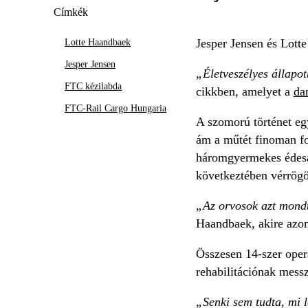
Címkék
Jesper Jensen és Lot
Lotte Haandbaek
Jesper Jensen
„Életveszélyes állapo
FTC kézilabda
cikkben, amelyet a
da
FTC-Rail Cargo Hungaria
A szomorú történet egy
ám a műtét finoman fo
háromgyermekes édesany
következtében vérrögö
„Az orvosok azt mondt
Haandbaek, akire azonn
Összesen 14-szer oper
rehabilitációnak messz
„Senki sem tudta, mi 