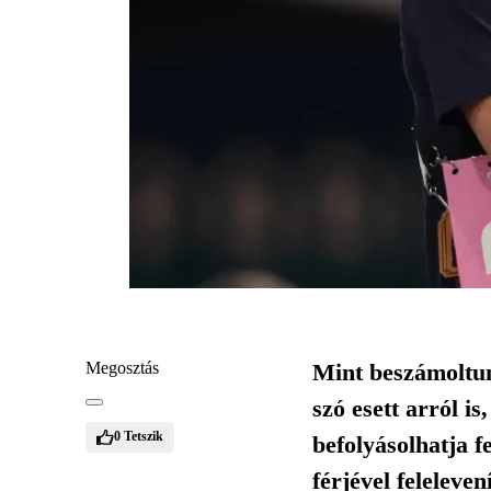
Megosztás
Mint beszámoltunk
szó esett arról 
0
Tetszik
befolyásolhatja 
férjével feleleven