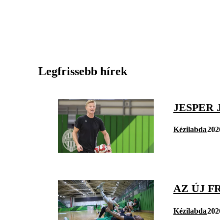
Legfrissebb hírek
JESPER 
Kézilabda
202
AZ ÚJ F
Kézilabda
202