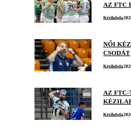
AZ FTC 
Kézilabda
202
NŐI KÉZ
CSODÁT
Kézilabda
202
AZ FTC
KÉZILA
Kézilabda
202