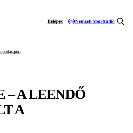
Belépés
Nemzeti Sportrádió
npótlássport
 – A LEENDŐ
T A