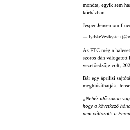
mondta, egyik sem haso
kórházban.
Jesper Jensen om frue
— JydskeVestkysten (
Az FTC még a baleset e
szoros dán válogatott 
vezetőedzője volt, 202
Bár egy áprilisi sajtó
meghiúsíthatják, Jense
„Nehéz időszakon vagyu
hogy a következő hóna
nem változott: a Fere