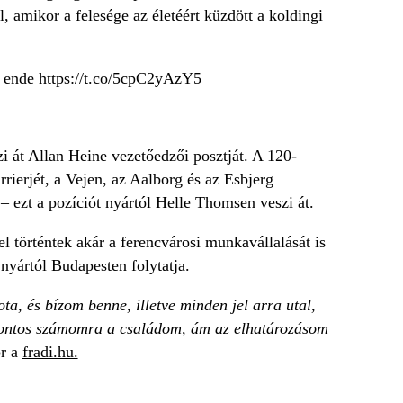
, amikor a felesége az életéért küzdött a koldingi
e ende
https://t.co/5cpC2yAzY5
i át Allan Heine vezetőedzői posztját. A 120-
rierjét, a Vejen, az Aalborg és az Esbjerg
– ezt a pozíciót nyártól Helle Thomsen veszi át.
el történtek akár a ferencvárosi munkavállalását is
nyártól Budapesten folytatja.
a, és bízom benne, illetve minden jel arra utal,
 fontos számomra a családom, ám az elhatározásom
or a
fradi.hu.