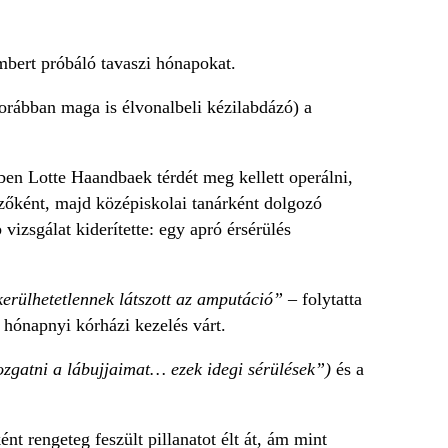
mbert próbáló tavaszi hónapokat.
orábban maga is élvonalbeli kézilabdázó) a
ében Lotte Haandbaek térdét meg kellett operálni,
zőként, majd középiskolai tanárként dolgozó
izsgálat kiderítette: egy apró érsérülés
erülhetetlennek látszott az amputáció” –
folytatta
 hónapnyi kórházi kezelés várt.
gatni a lábujjaimat… ezek idegi sérülések”)
és a
nt rengeteg feszült pillanatot élt át, ám mint