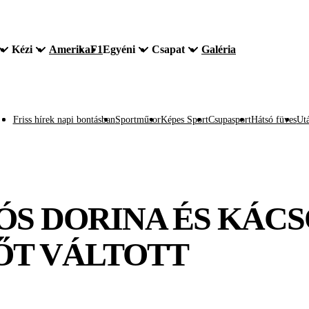
Kézi
Amerika
F1
Egyéni
Csapat
Galéria
Friss hírek napi bontásban
Sportműsor
Képes Sport
Csupasport
Hátsó füves
Utá
SÓS DORINA ÉS KÁC
ZŐT VÁLTOTT