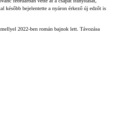
anc februárban vette át a csapat irányítását,
l később bejelentette a nyáron érkező új edzőt is
amellyel 2022-ben román bajnok lett. Távozása