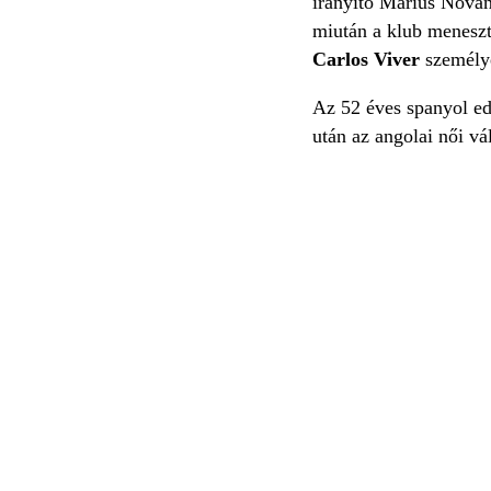
irányító Marius Novanc
miután a klub meneszte
Carlos Viver
személy
Az 52 éves spanyol ed
után az angolai női vá