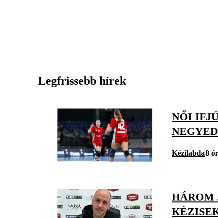
Legfrissebb hírek
NŐI IFJ
NEGYE
Kézilabda
8 ó
HÁROM J
KÉZISE