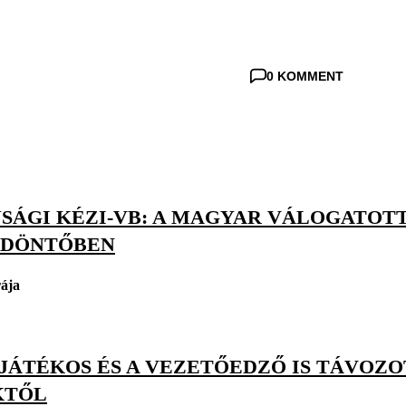
0 KOMMENT
ÚSÁGI KÉZI-VB: A MAGYAR VÁLOGATOT
DDÖNTŐBEN
rája
ÁTÉKOS ÉS A VEZETŐEDZŐ IS TÁVOZOT
KTŐL