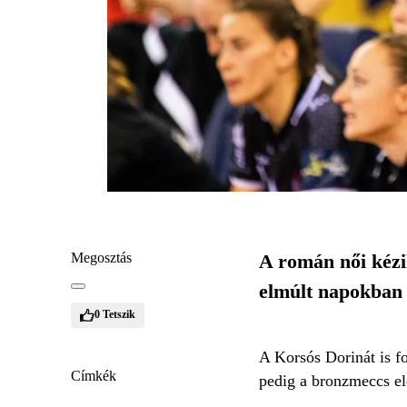
Megosztás
A román női kézil
elmúlt napokban –
0
Tetszik
A Korsós Dorinát is f
Címkék
pedig a bronzmeccs elő