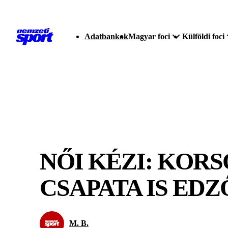
Adatbankok
Magyar foci
Külföldi foci
NŐI KÉZI: KOR
CSAPATA IS ED
M. B.