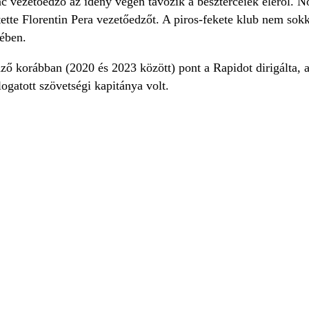
 vezetőedző az idény végén távozik a beszterceiek éléről. Nov
tte Florentin Pera vezetőedzőt. A piros-fekete klub nem sokka
ében.
ző korábban (2020 és 2023 között) pont a Rapidot dirigálta, 
logatott szövetségi kapitánya volt.