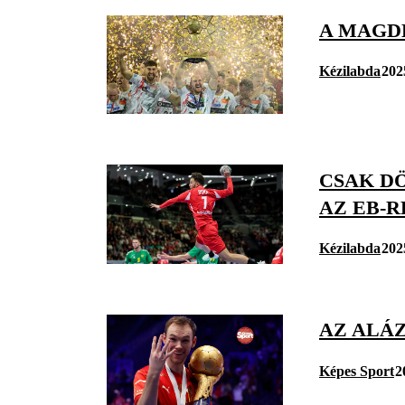
A MAGD
Kézilabda
202
CSAK D
AZ EB-R
Kézilabda
202
AZ ALÁ
Képes Sport
2