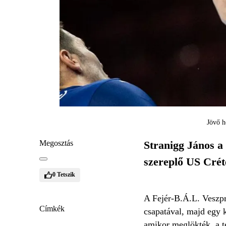
Jövő h
Megosztás
Stranigg János a
szereplő US Crét
0
Tetszik
A Fejér-B.Á.L. Veszpré
Címkék
csapatával, majd egy k
amikor meglökték, a té