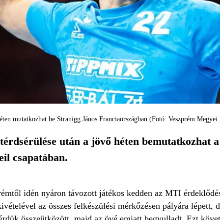
éten mutatkozhat be Stranigg János Franciaországban (Fotó: Veszprém Megyei
 térdsérülése után a jövő héten bemutatkozhat a
eil csapatában.
mtől idén nyáron távozott játékos kedden az MTI érdeklődésér
ivételével az összes felkészülési mérkőzésen pályára lépett, d
rdük összeütközött, majd az övé emiatt begyulladt. Ezt követő