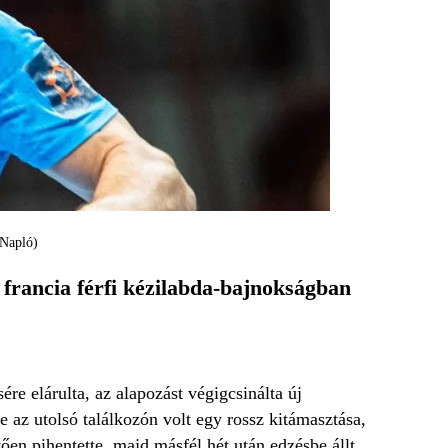
 Napló)
 francia férfi kézilabda-bajnokságban
e elárulta, az alapozást végigcsinálta új
e az utolsó találkozón volt egy rossz kitámasztása,
en pihentette, majd másfél hét után edzésbe állt,