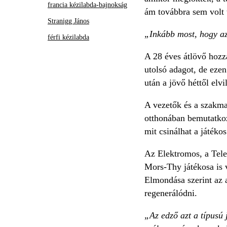
francia kézilabda-bajnokság
ám továbbra sem volt t
Stranigg János
„Inkább most, hogy az
férfi kézilabda
A 28 éves átlövő hozzá
utolsó adagot, de ezen
után a jövő héttől elvi
A vezetők és a szakma
otthonában bemutatkoz
mit csinálhat a játéko
Az Elektromos, a Tele
Mors-Thy játékosa is v
Elmondása szerint az 
regenerálódni.
„Az edző azt a típusú 