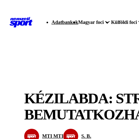
Adatbankok
Magyar foci
Külföldi foci
KÉZILABDA: ST
BEMUTATKOZHA
MTI MTI
S. B.