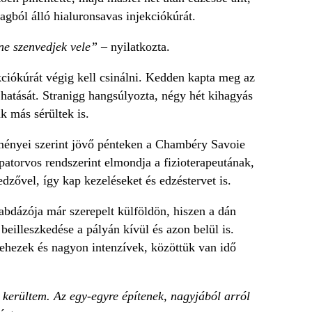
agból álló hialuronsavas injekciókúrát.
 ne szenvedjek vele”
– nyilatkozta.
ekciókúrát végig kell csinálni. Kedden kapta meg az
 hatását. Stranigg hangsúlyozta, négy hét kihagyás
k más sérültek is.
reményei szerint jövő pénteken a Chambéry Savoie
atorvos rendszerint elmondja a fizioterapeutának,
edzővel, így kap kezeléseket és edzéstervet is.
dázója már szerepelt külföldön, hiszen a dán
eilleszkedése a pályán kívül és azon belül is.
ehezek és nagyon intenzívek, közöttük van idő
e kerültem. Az egy-egyre építenek, nagyjából arról