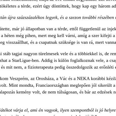
ökéletes a térde, ezért úgy döntöttek, hogy kap egy három ad
tán újra százszázalékos legyek, és a szezon további részében
tette, már jó állapotban van a térde, ettől függetlenül az inj
 a héten még pihen, mert meg kell várni, amíg a szer kifejti a
leg visszaállhat, és a csapatnak szüksége is van rá, mert vanna
i stáb tagjai nagyon türelmesek vele és a többiekkel is, de 
hat a StarLigue-ben. Addig is külön foglalkoznak vele, a csap
s és mit nem, a fizioterapeuta pedig összedolgozik az erőnléti 
kom Veszprém, az Orosháza, a Vác és a NEKA korábbi kézilab
olt. Mint mondta, Franciaországban meglepően jól sikerült a b
alapozás kemény volt, de nem túlságosan, és bár az edzések n
játékot várja el, ami én vagyok, ilyen szempontból is jó helyr