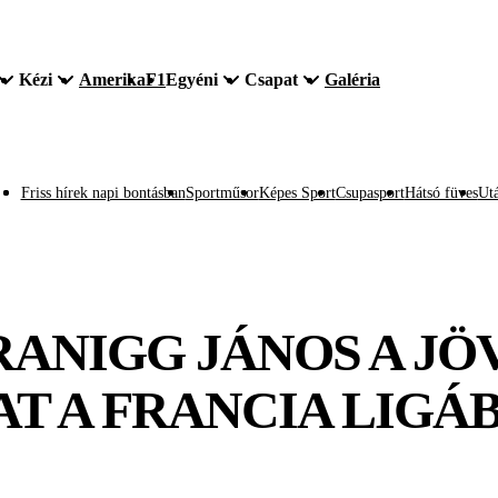
Kézi
Amerika
F1
Egyéni
Csapat
Galéria
Friss hírek napi bontásban
Sportműsor
Képes Sport
Csupasport
Hátsó füves
Utá
RANIGG JÁNOS A JÖ
T A FRANCIA LIGÁ