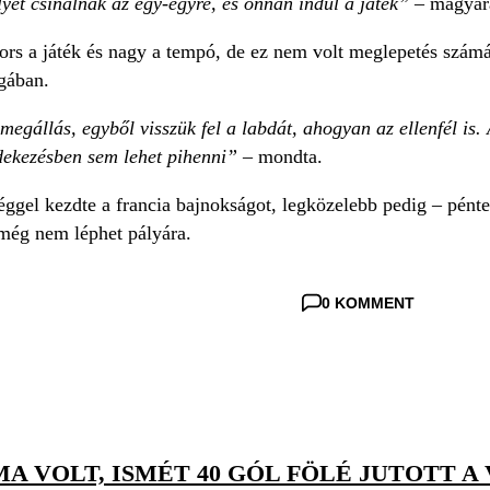
lyet csinálnak az egy-egyre, és onnan indul a játék”
– magyará
ors a játék és nagy a tempó, de ez nem volt meglepetés számá
gában.
megállás, egyből visszük fel a labdát, ahogyan az ellenfél is.
édekezésben sem lehet pihenni”
– mondta.
éggel kezdte a francia bajnokságot, legközelebb pedig – pén
 még nem léphet pályára.
0 KOMMENT
IMA VOLT, ISMÉT 40 GÓL FÖLÉ JUTOTT 