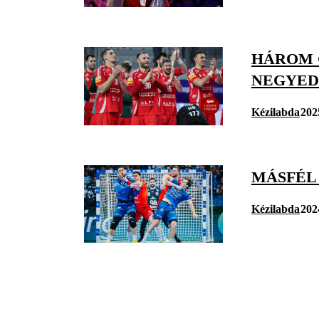
HÁROM 
NEGYED
Kézilabda
202
MÁSFÉL
Kézilabda
202