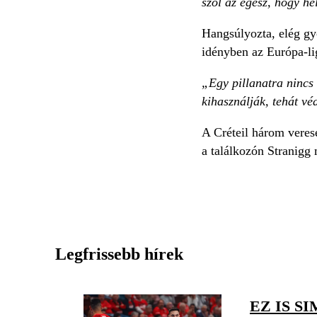
szól az egész, hogy he
Hangsúlyozta, elég gy
idényben az Európa-li
„Egy pillanatra nincs 
kihasználják, tehát v
A Créteil három veres
a találkozón Stranigg
Legfrissebb hírek
EZ IS S