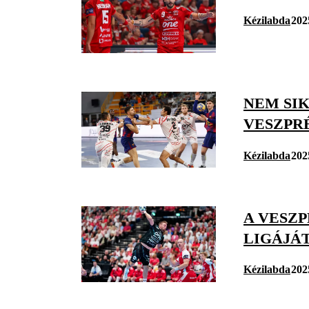
Kézilabda
202
NEM SIK
VESZPR
Kézilabda
202
A VESZ
LIGÁJÁ
Kézilabda
202